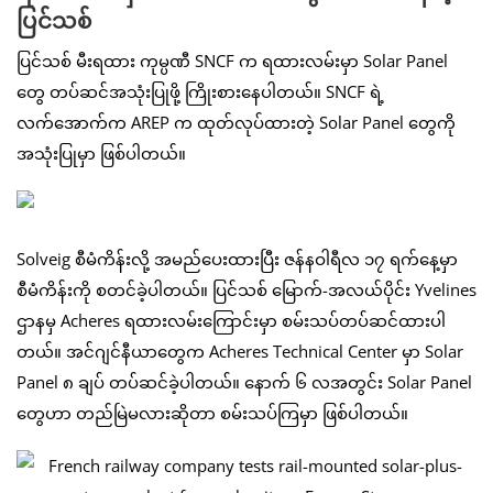
ပြင်သစ်
ပြင်သစ် မီးရထား ကုမ္ပဏီ SNCF က ရထားလမ်းမှာ Solar Panel
တွေ တပ်ဆင်အသုံးပြုဖို့ ကြိုးစားနေပါတယ်။ SNCF ရဲ့
လက်အောက်က AREP က ထုတ်လုပ်ထားတဲ့ Solar Panel တွေကို
အသုံးပြုမှာ ဖြစ်ပါတယ်။
Solveig စီမံကိန်းလို့ အမည်ပေးထားပြီး ဇန်နဝါရီလ ၁၇ ရက်နေ့မှာ
စီမံကိန်းကို စတင်ခဲ့ပါတယ်။ ပြင်သစ် မြောက်-အလယ်ပိုင်း Yvelines
ဌာနမှ Acheres ရထားလမ်းကြောင်းမှာ စမ်းသပ်တပ်ဆင်ထားပါ
တယ်။ အင်ဂျင်နီယာတွေက Acheres Technical Center မှာ Solar
Panel ၈ ချပ် တပ်ဆင်ခဲ့ပါတယ်။ နောက် ၆ လအတွင်း Solar Panel
တွေဟာ တည်မြဲမလားဆိုတာ စမ်းသပ်ကြမှာ ဖြစ်ပါတယ်။