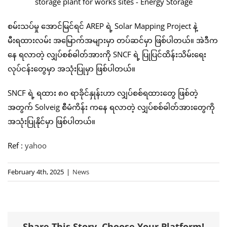
စမ်းသပ်မှု အောင်မြင်ရင် AREP ရဲ့ Solar Mapping Project နဲ့
မီးရထားလမ်း အမြောက်အများမှာ တပ်ဆင်မှာ ဖြစ်ပါတယ်။ အဲဒီက
နေ ရလာတဲ့ လျှပ်စစ်ဓါတ်အားကို SNCF ရဲ့ ပြုပြင်ထိန်းသိမ်းရေး
လုပ်ငန်းတွေမှာ အသုံးပြုမှာ ဖြစ်ပါတယ်။
SNCF ရဲ့ ရထား ၈၀ ရာခိုင်နှုန်းဟာ လျှပ်စစ်ရထားတွေ ဖြစ်တဲ့
အတွက် Solveig စီမံကိန်း ကနေ ရလာတဲ့ လျှပ်စစ်ဓါတ်အားတွေကို
အသုံးပြုနိုင်မှာ ဖြစ်ပါတယ်။
Ref :
yahoo
February 4th, 2025
|
News
Share This Story, Choose Your Platform!