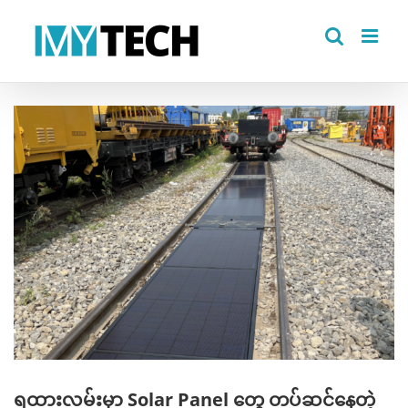
Skip
to
content
View
Larger
Image
ရထားလမ်းမှာ Solar Panel တွေ တပ်ဆင်နေတဲ့