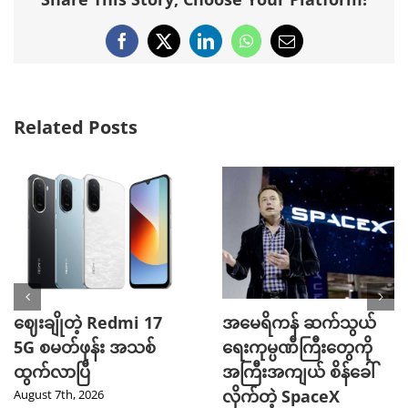
Facebook
X
LinkedIn
WhatsApp
Email
Related Posts
ဈေးချိုတဲ့ Redmi 17
အမေရိကန် ဆက်သွယ်
5G စမတ်ဖုန်း အသစ်
ရေးကုမ္ပဏီကြီးတွေကို
ထွက်လာပြီ
အကြီးအကျယ် စိန်ခေါ်
လိုက်တဲ့ SpaceX
August 7th, 2026