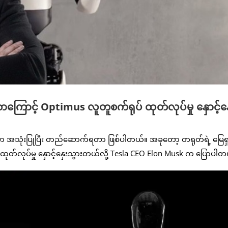
်တာကြောင့် Optimus လူတူစက်ရုပ် ထုတ်လုပ်မှု နှောင့်နှ
ိက အသုံးပြုပြီး တည်ဆောက်ရတာ ဖြစ်ပါတယ်။ အခုတော့ တရုတ်ရဲ့ မြေရှ
် ထုတ်လုပ်မှု နှောင့်နှေးသွားတယ်လို့ Tesla CEO Elon Musk က ပြောပါ