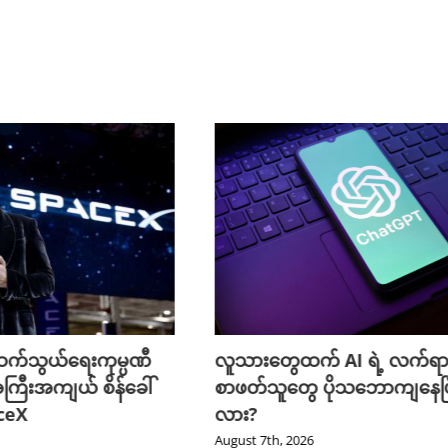
က်သွယ်ရေးကုမ္ပဏီ
လူသားတွေထက် AI ရဲ့ လက်ရာ
ကြီးအကျယ် စိန်ခေါ်
စာဖတ်သူတွေ ပိုသဘောကျနေပြ
aceX
လား?
August 7th, 2026