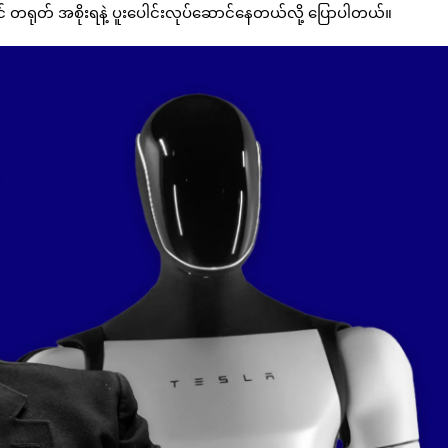
င် တရုတ် အစိုးရနဲ့ ပူးပေါင်းလုပ်ဆောင်နေတယ်လို့ ပြောပါတယ်။