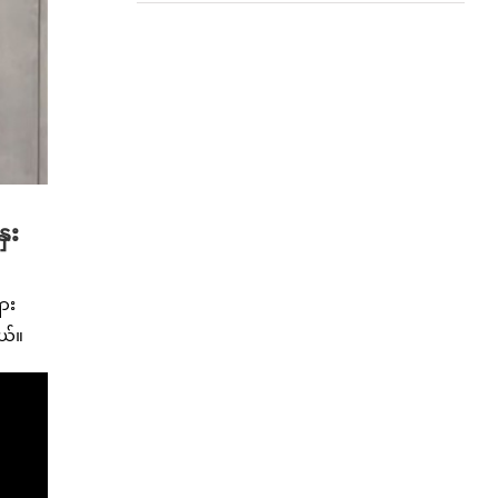
ေး
ား
တယ်။