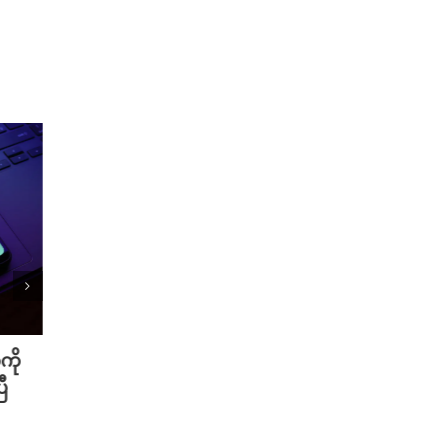
ကို
Meta ရဲ့ AI မော်ဒယ် အင်တာနက်
Xiao
ီ
ချိတ်ဆက်ကာ အခြားကုမ္ပဏီတစ်ခု
ဆာနဲ့
ကို ဟက်ခ်လုပ်ခဲ့
Redmi
August 6th, 2026
August 