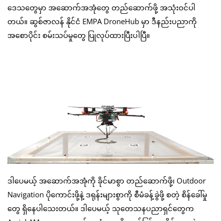
ဒေသတွေမှာ အဆောက်အအုံတွေ တည်ဆောက်ဖို့ အသုံးဝင်ပါ
တယ်။ ဆွစ်ဇာလန် နိုင်ငံ EMPA DroneHub မှာ ဒီနည်းပညာကို
အစောပိုင်း စမ်းသပ်မှုတွေ ပြုလုပ်ထားပြီးပါပြီ။
ဒါပေမယ့် အဆောက်အအုံကို ခိုင်မာစွာ တည်ဆောက်ဖို့၊ Outdoor
Navigation ပိုကောင်းဖို့နဲ့ ဒရုန်းများစွာကို စီမံခန့်ခွဲဖို့ စတဲ့ စိန်ခေါ်မှု
တွေ ရှိနေပါသေးတယ်။ ဒါပေမယ့် သုတေသနပညာရှင်တွေက