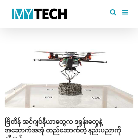
Skip
to
content
View
Larger
Image
ဗြိတိန် အင်ဂျင်နီယာတွေက ဒရုန်းတွေနဲ့
အဆောက်အအုံ တည်ဆောက်တဲ့ နည်းပညာကို