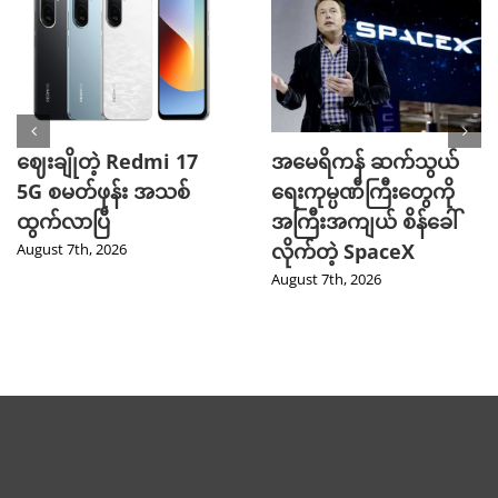
ဈေးချိုတဲ့ Redmi 17
အမေရိကန် ဆက်သွယ်
5G စမတ်ဖုန်း အသစ်
ရေးကုမ္ပဏီကြီးတွေကို
ထွက်လာပြီ
အကြီးအကျယ် စိန်ခေါ်
လိုက်တဲ့ SpaceX
August 7th, 2026
August 7th, 2026