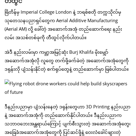
တီထွင်
ဗြိတိန်မှ Imperial College London နဲ့ ဘရစ်စတို တက္ကသိုလ်မှ
သုတေသနပညာရှင်တွေက Aerial Additive Manufacturing
(Aerial AM) လို့ ခေါ်တဲ့ အဆောက်အအုံ တည်ဆောက်ရေး နည်း
လမ်း အသစ်တစ်ခုကို တီထွင်လိုက်ပါတယ်။
အဲဒီ နည်းလမ်းမှာ ကမ္ဘာ့အမြင့်ဆုံး Burj Khalifa မိုးမျှော်
အဆောက်အအုံလို လူတွေ တက်ဖို့ခက်ခဲတဲ့ အဆောက်အအုံတွေကို
ဒရုန်းလို ပျံသန်းနိုင်တဲ့ စက်ရုပ်တွေနဲ့ တည်ဆောက်မှာ ဖြစ်ပါတယ်။
ဒီနည်းပညာမှာ ပျံသန်းနေတဲ့ ဒရုန်းတွေဟာ 3D Printing နည်းပညာ
နဲ့ အဆောက်အအုံကို တည်ဆောက်နိုင်ပါတယ်။ ဒီနည်းပညာက
သဘာဝဘေးအန္တရာယ်ကြောင့် ပျက်စီးသွားတဲ့ အဆောက်အအုံတွေ၊
အခြေခံအဆောက်အအုံတွေကို ပြင်ဆင်ဖို့နဲ့ ဝေးလံခေါင်ဖျားတဲ့