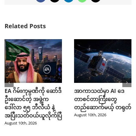
Related Posts
EA ဂိမ်းကုမ္ပဏီကို ဆော်ဒီ
အာကာသထဲမှာ AI ဒေ
ဦးဆောင်တဲ့ အဖွဲ့က
တာစင်တာကြီးတွေ
ဒေါ်လာ ၅၅ ဘီလီယံ နဲ့
တည်ဆောက်မယ့် တရုတ်
အပြီးသတ်ဝယ်ယူလိုက်ပြီ
August 10th, 2026
August 10th, 2026