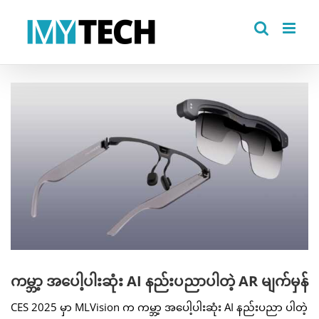
Skip
to
content
View
Larger
Image
ကမ္ဘာ့ အပေါ့ပါးဆုံး AI နည်းပညာပါတဲ့ AR မျက်မှန်
CES 2025 မှာ MLVision က ကမ္ဘာ့ အပေါ့ပါးဆုံး AI နည်းပညာ ပါတဲ့