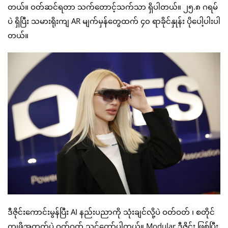
တယ်။ ဝတ်ဆင်ရတာ သက်တောင့်သက်သာ ရှိပါတယ်။ ၂၅.၈ ဂရမ်
ပဲ ရှိပြီး သမားရိုးကျ AR မျက်မှန်တွေထက် ၄၀ ရာခိုင်နှုန်း ပိုပေါ့ပါးပါ
တယ်။
ဒီဇိုင်းကောင်းမွန်ပြီး AI နည်းပညာကို သုံးချင်လို့ပဲ ဝတ်ဝတ် ၊ စတိုင်
ကျဖို့အတွက်ပဲ ဝတ်ဝတ် သင့်တော်ပါတယ်။ Modular ဒီဇိုင်း ဖြစ်ပြီး