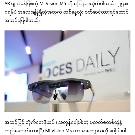
AR မျက်မှန်ဖြစ်တဲ့ MLVision M5 ကို ကြေညာလိုက်ပါတယ်။ ၂၅.၈
ဂရမ်ပဲ အလေးချိန်ရှိတဲ့အတွက် တစ်နေ့လုံး ဝတ်ဆင်ထားရင်တောင်
အဆင်ပြေပါတယ်။
အဆင့်မြင့် တိုက်တေနီယမ် ၊ အလွန်ပေါ့ပါးတဲ့ ပလတ်စတစ်တို့နဲ့
တည်ဆောက်ထားပြီး MLVision M5 ဟာ မာကျောသလို ပေါ့ပါးပါ