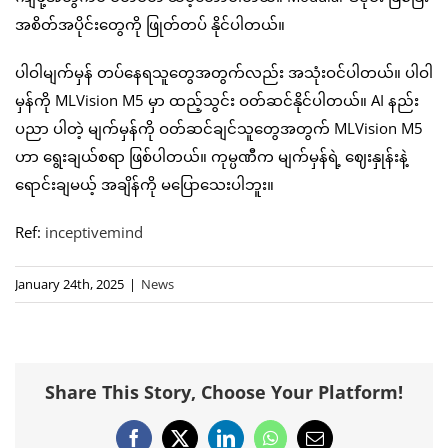
အစိတ်အပိုင်းတွေကို ဖြုတ်တပ် နိုင်ပါတယ်။
ပါဝါမျက်မှန် တပ်နေရသူတွေအတွက်လည်း အသုံးဝင်ပါတယ်။ ပါဝါ
မှန်ကို MLVision M5 မှာ ထည့်သွင်း ဝတ်ဆင်နိုင်ပါတယ်။ AI နည်း
ပညာ ပါတဲ့ မျက်မှန်ကို ဝတ်ဆင်ချင်သူတွေအတွက် MLVision M5
ဟာ ရွေးချယ်စရာ ဖြစ်ပါတယ်။ ကုမ္ပဏီက မျက်မှန်ရဲ့ ဈေးနှုန်းနဲ့
ရောင်းချမယ့် အချိန်ကို မပြောသေးပါဘူး။
Ref:
inceptivemind
January 24th, 2025
|
News
Share This Story, Choose Your Platform!
Facebook
X
LinkedIn
WhatsApp
Email