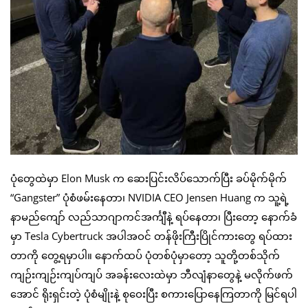
ပုံတွေထဲမှာ Elon Musk က ဆေးပြင်းလိပ်သောက်ပြီး ခပ်မိုက်မိုက်
“Gangster” ပုံစံဖမ်းနေတာ၊ NVIDIA CEO Jensen Huang က သူ့ရဲ့
နာမည်ကျော် လည်သာဂျာကင်အင်္ကျီနဲ့ ရပ်နေတာ၊ ပြီးတော့ နောက်ခံ
မှာ Tesla Cybertruck အပါအဝင် တန်ဖိုးကြီးပြိုင်ကားတွေ ရပ်ထား
တာကို တွေ့ရမှာပါ။ နောက်ထပ် ပုံတစ်ပုံမှာတော့ သူတို့တစ်သိုက်
ကျဉ်းကျဉ်းကျပ်ကျပ် အခန်းလေးထဲမှာ ဘီလျံနာတွေနဲ့ မလိုက်ဖက်
အောင် ရိုးရှင်းတဲ့ ပုံစံမျိုးနဲ့ စုဝေးပြီး စကားပြောနေကြတာကို မြင်ရပါ