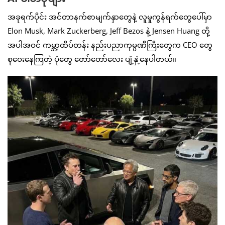
အခုရက်ပိုင်း အင်တာနက်စာမျက်နှာတွေနဲ့ လူမှုကွန်ရက်တွေပေါ်မှာ
Elon Musk, Mark Zuckerberg, Jeff Bezos နဲ့ Jensen Huang တို့
အပါအဝင် ကမ္ဘာ့ထိပ်တန်း နည်းပညာကုမ္ပဏီကြီးတွေက CEO တွေ
စုဝေးနေကြတဲ့ ပုံတွေ တော်တော်လေး ပျံ့နှံ့နေပါတယ်။