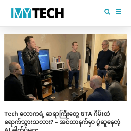
Skip
to
content
View
Larger
Image
Tech လောကရဲ့ ဆရာကြီးတွေ GTA ဂိမ်းထဲ
ရောက်သွားသလား? – အင်တာနက်မှာ ပွဲဆူနေတဲ့
AI ဓါတ်ပုံများ