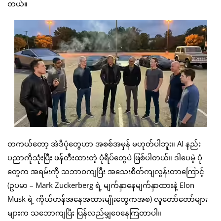
တယ်။
တကယ်တော့ အဲဒီပုံတွေဟာ အစစ်အမှန် မဟုတ်ပါဘူး။ AI နည်း
ပညာကိုသုံးပြီး ဖန်တီးထားတဲ့ ပုံရိပ်တွေပဲ ဖြစ်ပါတယ်။ ဒါပေမဲ့ ပုံ
တွေက အရမ်းကို သဘာဝကျပြီး အသေးစိတ်ကျလွန်းတာကြောင့်
(ဥပမာ – Mark Zuckerberg ရဲ့ မျက်နှာနေမျက်နှာထားနဲ့ Elon
Musk ရဲ့ ကိုယ်ဟန်အနေအထားမျိုးတွေကအစ) လူတော်တော်များ
များက သဘောကျပြီး ပြန်လည်မျှဝေနေကြတာပါ။