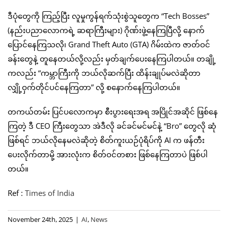
ဒီပုံတွေကို ကြည့်ပြီး လူမှုကွန်ရက်သုံးစွဲသူတွေက “Tech Bosses”
(နည်းပညာလောကရဲ့ ဆရာကြီးများ) ဂိုဏ်းဖွဲ့နေကြပြီလို့ နောက်
ပြောင်နေကြသလို၊ Grand Theft Auto (GTA) ဂိမ်းထဲက ဇာတ်ဝင်
ခန်းတွေနဲ့ တူနေတယ်လို့လည်း မှတ်ချက်ပေးနေကြပါတယ်။ တချို့
ကလည်း “ကမ္ဘာကြီးကို ဘယ်လိုဆက်ပြီး ထိန်းချုပ်မလဲဆိုတာ
လျှို့ဝှက်တိုင်ပင်နေကြတာ” လို့ စနောက်နေကြပါတယ်။
တကယ်တမ်း ပြင်ပလောကမှာ စီးပွားရေးအရ အပြိုင်အဆိုင် ဖြစ်နေ
ကြတဲ့ ဒီ CEO ကြီးတွေသာ အဲဒီလို ခင်ခင်မင်မင်နဲ့ “Bro” တွေလို ဆုံ
ဖြစ်ရင် ဘယ်လိုနေမလဲဆိုတဲ့ စိတ်ကူးယဉ်ပုံရိပ်ကို AI က ဖန်တီး
ပေးလိုက်တာမို့ အားလုံးက စိတ်ဝင်တစား ဖြစ်နေကြတာပဲ ဖြစ်ပါ
တယ်။
Ref :
Times of India
November 24th, 2025
|
AI
,
News