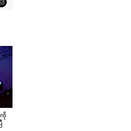
sApp
Email
ကို
Meta ရဲ့ AI မော်ဒယ် အင်တာနက်
Xiao
ီ
ချိတ်ဆက်ကာ အခြားကုမ္ပဏီတစ်ခု
ဆာနဲ့