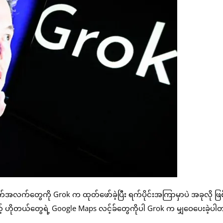
လက်တွေကို Grok က ထုတ်ဖော်ခဲ့ပြီး ရက်ပိုင်းအကြာမှာပဲ အခုလို ဖြစ
် ဟိုတယ်တွေရဲ့ Google Maps လင့်ခ်တွေကိုပါ Grok က မျှဝေပေးခဲ့ပါ