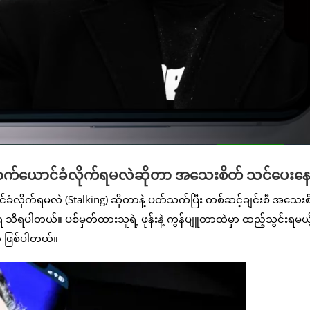
နောက်ယောင်ခံလိုက်ရမလဲဆိုတာ အသေးစိတ် သင်ပေးနေ
ံလိုက်ရမလဲ (Stalking) ဆိုတာနဲ့ ပတ်သက်ပြီး တစ်ဆင့်ချင်းစီ အသေးစ
သိရပါတယ်။ ပစ်မှတ်ထားသူရဲ့ ဖုန်းနဲ့ ကွန်ပျူတာထဲမှာ ထည့်သွင်းရမယ့
ာ ဖြစ်ပါတယ်။