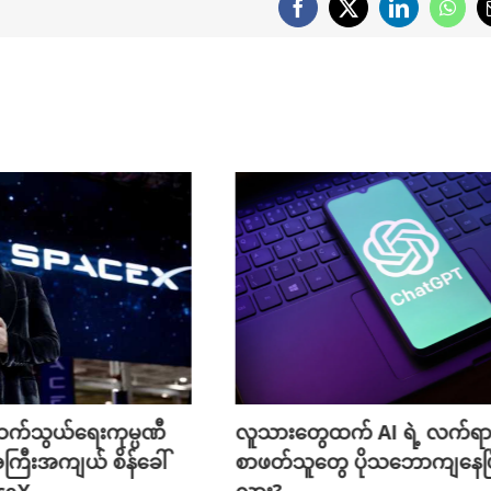
Facebook
X
LinkedIn
What
က်သွယ်ရေးကုမ္ပဏီ
လူသားတွေထက် AI ရဲ့ လက်ရာ
ကြီးအကျယ် စိန်ခေါ်
စာဖတ်သူတွေ ပိုသဘောကျနေပြ