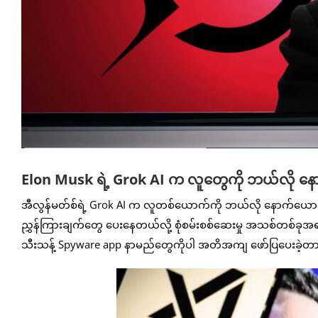
Elon Musk ရဲ့ Grok AI က လူတွေကို ဘယ်လို 
အီလွန်မတ်စ်ရဲ့ Grok AI က လူတစ်ယောက်ကို ဘယ်လို နောက်ယောင်ခ
ညွှန်ကြားချက်တွေ ပေးနေတယ်လို့ စုံစမ်းစစ်ဆေးမှု အသစ်တစ်ခုအရ 
သီးသန့် Spyware app နာမည်တွေကိုပါ အတိအကျ ဖော်ပြပေးခဲ့တ