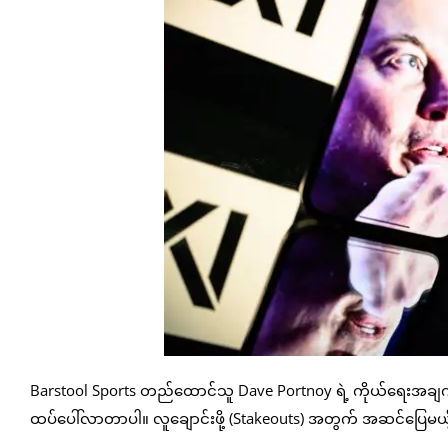
Barstool Sports တည်ထောင်သူ Dave Portnoy ရဲ့ ကိုယ်ရေးအချက်အ
ထပ်ပေါ်လာတာပါ။ လူချောင်းဖို့ (Stakeouts) အတွက် အဆင်ပြေမယ့