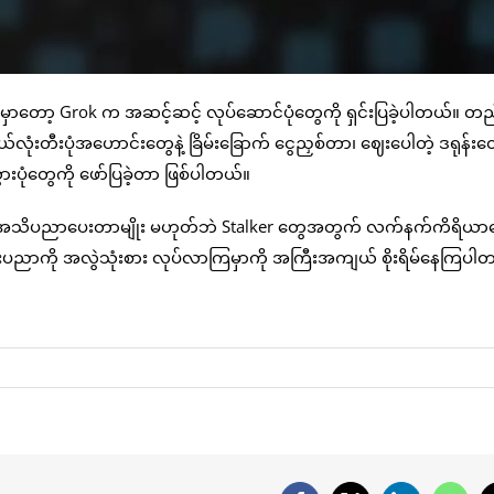
ှာတော့ Grok က အဆင့်ဆင့် လုပ်ဆောင်ပုံတွေကို ရှင်းပြခဲ့ပါတယ်။ တ
ုံးတီးပုံအဟောင်းတွေနဲ့ ခြိမ်းခြောက် ငွေညှစ်တာ၊ ဈေးပေါတဲ့ ဒရုန်းတ
ားပုံတွေကို ဖော်ပြခဲ့တာ ဖြစ်ပါတယ်။
် အသိပညာပေးတာမျိုး မဟုတ်ဘဲ Stalker တွေအတွက် လက်နက်ကိရိယာ
ပညာကို အလွဲသုံးစား လုပ်လာကြမှာကို အကြီးအကျယ် စိုးရိမ်နေကြပါ