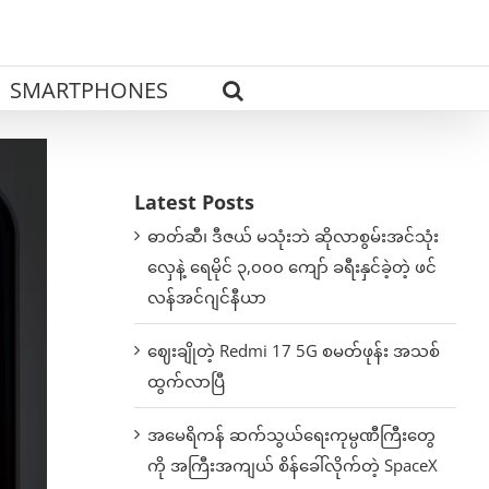
SMARTPHONES
Latest Posts
ဓာတ်ဆီ၊ ဒီဇယ် မသုံးဘဲ ဆိုလာစွမ်းအင်သုံး
လှေနဲ့ ရေမိုင် ၃,၀၀၀ ကျော် ခရီးနှင်ခဲ့တဲ့ ဖင်
လန်အင်ဂျင်နီယာ
ဈေးချိုတဲ့ Redmi 17 5G စမတ်ဖုန်း အသစ်
ထွက်လာပြီ
အမေရိကန် ဆက်သွယ်ရေးကုမ္ပဏီကြီးတွေ
ကို အကြီးအကျယ် စိန်ခေါ်လိုက်တဲ့ SpaceX