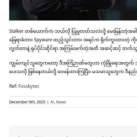
Stalker တစ်ယောက်က ဘယ်လို ပြုမူတတ်သလဲလို့ မေးမြန်းတဲ့အခါမ
ခြေရာခံတာ၊ Spyware ထည့်သွင်းတာ၊ အရင်က ရိုက်ကူးထားတဲ့ ကိုယ်လ
လွှတ်တာနဲ့ ရုပ်ပိုင်းဆိုင်ရာ အကြမ်းဖက်တဲ့အထိ အဆင့်ဆင့် တက်သွ
ကျွမ်းကျင်သူတွေကတော့ ဒီအကြံဉာဏ်တွေဟာ လုံခြုံရေးအတွက
ပေးသလို ဖြစ်နေတယ်လို့ ဝေဖန်ထားကြပြီး၊ မသမာသူတွေက ဒီနည်း
Ref:
Fossbytes
December 9th, 2025
|
AI
,
News