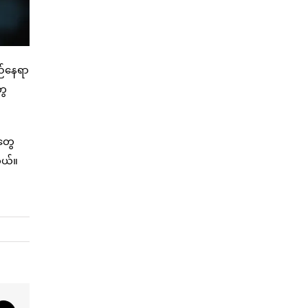
ည်နေရာ
ွေ
တွေ
တယ်။