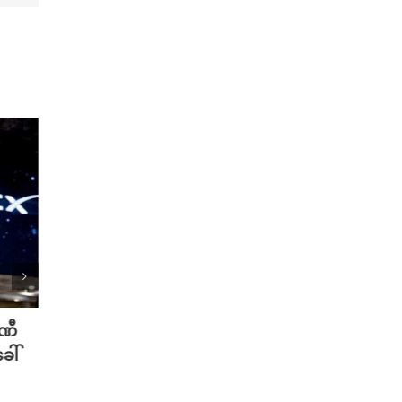
ပဏီ
လူသားတွေထက် AI ရဲ့ လက်ရာကို
Meta 
ေါ်
စာဖတ်သူတွေ ပိုသဘောကျနေပြီ
ချိတ်
လား?
ကို ဟက
August 7th, 2026
August 