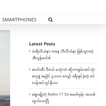
SMARTPHONES
Latest Posts
ထရီလီယံနာ ကနေ ဘီလီယံနာ ဖြစ်သွားတဲ့
အီလွန်မက်စ်
ဓာတ်ဆီ၊ ဒီဇယ် မသုံးဘဲ ဆိုလာစွမ်းအင်သုံး
လှေနဲ့ ရေမိုင် ၃,၀၀၀ ကျော် ခရီးနှင်ခဲ့တဲ့ ဖင်
လန်အင်ဂျင်နီယာ
ဈေးချိုတဲ့ Redmi 17 5G စမတ်ဖုန်း အသစ်
ထွက်လာပြီ