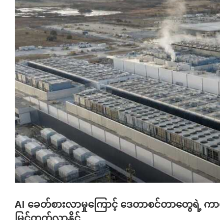
AI ခေတ်စားလာမှုကြောင့် ဒေတာစင်တာတွေရဲ့ ကာဗွန်ထု
မြင့်တက်လာနိုင်