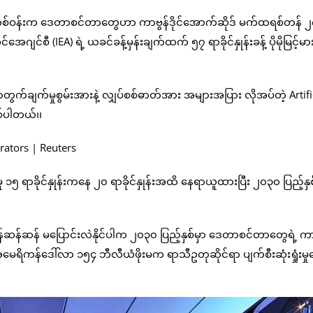
္ဘာတစ်ဝန်းက ဒေတာစင်တာတွေဟာ ကာဗွန်ဒိုင်အောက်ဆိုဒ် မက်ထရစ်တန် 
င်စီ (IEA) ရဲ့ ယခင်ခန့်မှန်းချက်ထက် ၅၇ ရာခိုင်နှုန်းခန့် ပိုမိုမြင့်မ
ွက်ချက်မှုစွမ်းအားနဲ့ လျှပ်စစ်ဓာတ်အား အများအပြား လိုအပ်တဲ့ Artifi
စ်ပါတယ်၊၊
 ၁၅ ရာခိုင်နှုန်းကနေ ၂၀ ရာခိုင်နှုန်းအထိ နေရာယူထားပြီး ၂၀၃၀ ပြည့်နှစ
ြန်ဆန်ဆန် မပြောင်းလဲနိုင်ပါက ၂၀၃၀ ပြည့်နှစ်မှာ ဒေတာစင်တာတွေရဲ့ ကာ
ု အမေရိကန်ဒေါ်လာ ၁၅၄ ဘီလီယံဖိုးမက ရာသီဥတုဆိုင်ရာ ပျက်စီးဆုံးရှုံးမှ