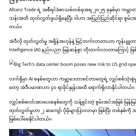
Allianz Trade ရဲ့ အစီရင်ခံစာသစ်တစ်ခုအရ ၂၀၂၅ ခုနှစ်မှာ ကမ
သန်းအထိ ထုတ်လွှတ်ဖွယ်ရှိနေပြီး ဒါဟာ အပြည်ပြည်ဆိုင်ရာ စွမ်းအင်အေဂျ
တယ်၊၊
အဲဒီလို ထုတ်လွှတ်မှု အရှိန်အဟုန်နဲ့ မြင့်တက်လာတာဟာ ကွန်ပျူတာတ
Intelligence (AI) နည်းပညာ မြန်ဆန်စွာ တိုးတက်လာတာကြောင့် ဖြ
လက်ရှိမှာ AI စနစ်တွေဟာ ကမ္ဘာ့ဒေတာစင်တာတွေရဲ့ လျှပ်စစ်သုံးစွဲမှု
တော့ အဲဒီပမာဏဟာ ၄၀ ရာခိုင်နှုန်းအထိ ရောက်ရှိလာနိုင်ပါတယ်၊၊
လျှပ်စစ်ဓာတ်အားပေးစနစ်တွေကို သန့်ရှင်းတဲ့ စွမ်းအင်အဖြစ် မြန်မ
ထုတ်လွှတ်မှုဟာ ၂ ဆကျော် ပိုမိုများပြားလာမှာ ဖြစ်ပြီး တစ်နှစ်ကိ
ဖြစ်ပေါ်စေနိုင်ပါတယ်၊၊