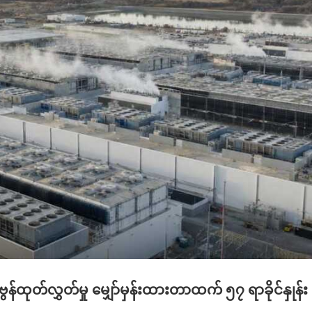
တ်လွှတ်မှု မျှော်မှန်းထားတာထက် ၅၇ ရာခိုင်နှုန်း ပိ