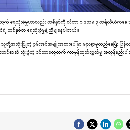
တွက် ရေသုံးစွဲမှုဟာလည်း တစ်နှစ်ကို လီတာ ၁ ဒသမ ၃ ထရီလီယံကနေ 
 တစ်နှစ်စာ ရေသုံးစွဲမှုနဲ့ ညီမျှနေပါတယ်၊၊
အသုံးပြုတဲ့ စွမ်းအင်အမျိုးအစားပေါ်မှာ များစွာမူတည်နေပြီး ပြန်
့ လောင်စာဆီ သုံးစွဲတဲ့ စင်တာတွေထက် ကာဗွန်ထုတ်လွှတ်မှု အလွန်နည်းပါ
Facebook
X
LinkedIn
What