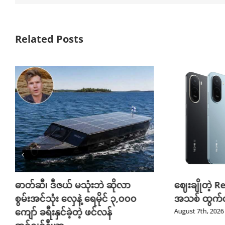
Related Posts
ဓာတ်ဆီ၊ ဒီဇယ် မသုံးဘဲ ဆိုလာ
ဈေးချိုတဲ့ R
စွမ်းအင်သုံး လှေနဲ့ ရေမိုင် ၃,၀၀၀
အသစ် ထွက်လ
ကျော် ခရီးနှင်ခဲ့တဲ့ ဖင်လန်
August 7th, 2026