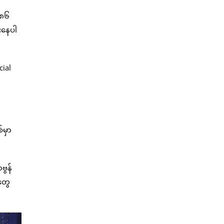
၂၈၆
ားနေပါ
cial
်မှာ
ဗွန်
ုတွေ