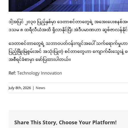
ဒါ့အပြင် ၂၀၃၀ ပြည့်နှစ်မှာ ဒေတာစင်တာတွေရဲ့ အအေးပေးစနစ်အ
ဒသမ ၈ ထရီလီယံအထိ ရှိလာနိုင်ပြီး အဲဒီပမာဏဟာ ဆွစ်ဇာလန်နိုင်ငံရဲ့
ဒေတာစင်တာတွေရဲ့ သဘာဝပတ်ဝန်းကျင်အပေါ် သက်ရောက်မှုဟာ သူတို့
ပြည့်ဖြိုးမြဲစွမ်းအင် အသုံးပြုတဲ့ စင်တာတွေဟာ ကျောက်မီးသွေးနဲ
အစီရင်ခံစာမှာ ဖော်ပြထားပါတယ်၊၊
Ref:
Technology Innovation
July 8th, 2026
|
News
Share This Story, Choose Your Platform!