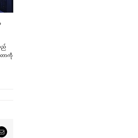
၁
လည်
းတာကို
sApp
Email