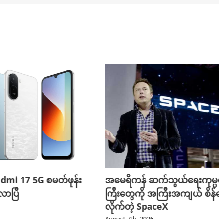
edmi 17 5G စမတ်ဖုန်း
အမေရိကန် ဆက်သွယ်ရေးကုမ္
ာပြီ
ကြီးတွေကို အကြီးအကျယ် စိန်ခ
လိုက်တဲ့ SpaceX
August 7th, 2026