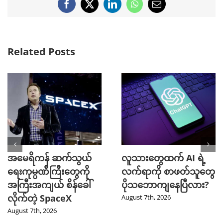
Facebook
X
LinkedIn
WhatsApp
Email
Related Posts
အမေရိကန် ဆက်သွယ်
လူသားတွေထက် AI ရဲ့
ရေးကုမ္ပဏီကြီးတွေကို
လက်ရာကို စာဖတ်သူတွေ
အကြီးအကျယ် စိန်ခေါ်
ပိုသဘောကျနေပြီလား?
လိုက်တဲ့ SpaceX
August 7th, 2026
August 7th, 2026