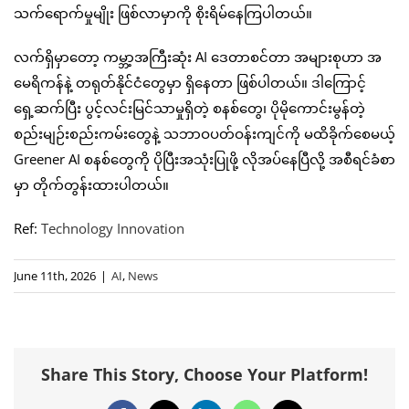
သက်ရောက်မှုမျိုး ဖြစ်လာမှာကို စိုးရိမ်နေကြပါတယ်။
လက်ရှိမှာတော့ ကမ္ဘာ့အကြီးဆုံး AI ဒေတာစင်တာ အများစုဟာ အ
မေရိကန်နဲ့ တရုတ်နိုင်ငံတွေမှာ ရှိနေတာ ဖြစ်ပါတယ်။ ဒါကြောင့်
ရှေ့ဆက်ပြီး ပွင့်လင်းမြင်သာမှုရှိတဲ့ စနစ်တွေ၊ ပိုမိုကောင်းမွန်တဲ့
စည်းမျဉ်းစည်းကမ်းတွေနဲ့ သဘာဝပတ်ဝန်းကျင်ကို မထိခိုက်စေမယ့်
Greener AI စနစ်တွေကို ပိုပြီးအသုံးပြုဖို့ လိုအပ်နေပြီလို့ အစီရင်ခံစာ
မှာ တိုက်တွန်းထားပါတယ်။
Ref:
Technology Innovation
June 11th, 2026
|
AI
,
News
Share This Story, Choose Your Platform!