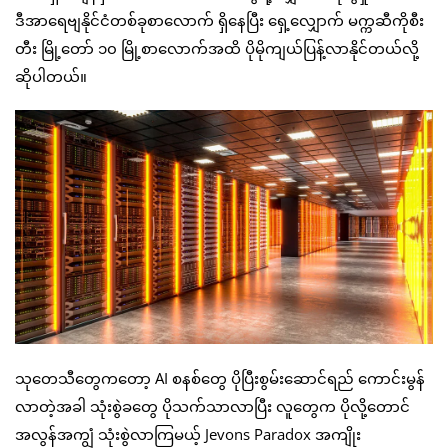
ဒီအာရေဗျနိုင်ငံတစ်ခုစာလောက် ရှိနေပြီး ရှေ့လျှောက် မက္ကဆီကိုစီး
တီး မြို့တော် ၁၀ မြို့စာလောက်အထိ ပိုမိုကျယ်ပြန့်လာနိုင်တယ်လို့
ဆိုပါတယ်။
သုတေသီတွေကတော့ AI စနစ်တွေ ပိုပြီးစွမ်းဆောင်ရည် ကောင်းမွန်
လာတဲ့အခါ သုံးစွဲခတွေ ပိုသက်သာလာပြီး လူတွေက ပိုလို့တောင်
အလွန်အကျွံ သုံးစွဲလာကြမယ့် Jevons Paradox အကျိုး