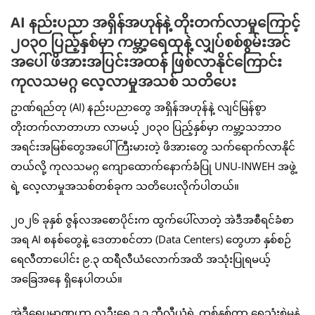
AI နည်းပညာ အရှိန်အဟုန်နဲ့ တိုးတက်လာမှုကြောင့်
၂၀၃၀ ပြည့်နှစ်မှာ ကမ္ဘာ့ရေထုနဲ့ လျှပ်စစ်စွမ်းအင်
အပေါ် ဖိအားအပြင်းအထန် ဖြစ်လာနိုင်ကြောင်း
ကုလသမဂ္ဂ လေ့လာမှုအသစ် သတိပေး
ဥာဏ်ရည်တု (AI) နည်းပညာတွေ အရှိန်အဟုန်နဲ့ လျင်မြန်စွာ
တိုးတက်လာတာဟာ လာမယ့် ၂၀၃၀ ပြည့်နှစ်မှာ ကမ္ဘာ့သဘာဝ
အရင်းအမြစ်တွေအပေါ် ကြီးမားတဲ့ ဖိအားတွေ သက်ရောက်လာနိုင်
တယ်လို့ ကုလသမဂ္ဂ ကျောထောက်နောက်ခံပြု UNU-INWEH အဖွဲ့
ရဲ့ လေ့လာမှုအသစ်တစ်ခုက သတိပေးလိုက်ပါတယ်။
၂၀၂၆ ခုနှစ် ဇွန်လအစောပိုင်းက ထွက်ပေါ်လာတဲ့ အဲဒီအစီရင်ခံစာ
အရ AI စနစ်တွေနဲ့ ဒေတာစင်တာ (Data Centers) တွေဟာ နှစ်စဉ်
ရေလီတာပေါင်း ၉.၃ ထရီလီယံလောက်အထိ အသုံးပြုရမယ့်
အခြေအနေ ရှိနေပါတယ်။
အဲဒီရေပမာဏဟာ လူဦးရေ ၁.၃ ဘီလီယံရဲ့ တစ်နှစ်တာ ရေသုံးစွဲမှုနဲ့