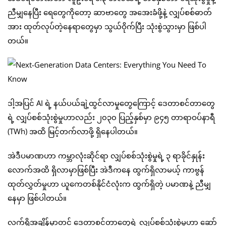
ညီမျှနေပြီး ရေတွေကိုတော့ ဆာဗာတွေ အအေးခံဖို့နဲ့ လျှပ်စစ်ဓာတ်
အား ထုတ်လုပ်တဲ့နေရာတွေမှာ သွယ်ဝိုက်ပြီး သုံးစွဲသွားမှာ ဖြစ်ပါ
တယ်။
ဒါ့အပြင် AI ရဲ့ နယ်ပယ်ချဲ့ထွင်လာမှုတွေကြောင့် ဒေတာစင်တာတွေ
ရဲ့ လျှပ်စစ်သုံးစွဲမှုဟာလည်း ၂၀၃၀ ပြည့်နှစ်မှာ ၉၄၅ တာရာဝပ်နာရီ
(TWh) အထိ မြင့်တက်လာဖို့ ရှိနေပါတယ်။
အဲဒီပမာဏဟာ ကမ္ဘာလုံးဆိုင်ရာ လျှပ်စစ်သုံးစွဲမှုရဲ့ ၃ ရာခိုင်နှုန်း
လောက်အထိ ရှိလာမှာဖြစ်ပြီး အဲဒီကနေ ထွက်ရှိလာမယ့် ကာဗွန်
ထုတ်လွှတ်မှုဟာ ယူကေတစ်နိုင်ငံလုံးက ထွက်ရှိတဲ့ ပမာဏနဲ့ ညီမျှ
နေမှာ ဖြစ်ပါတယ်။
လက်ရှိအချိန်မှာတင် ဒေတာစင်တာတွေရဲ့ လျှပ်စစ်သုံးစွဲမှုဟာ ဆော်