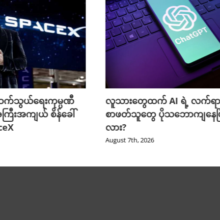
က်သွယ်ရေးကုမ္ပဏီ
လူသားတွေထက် AI ရဲ့ လက်ရာ
ကြီးအကျယ် စိန်ခေါ်
စာဖတ်သူတွေ ပိုသဘောကျနေပြ
aceX
လား?
August 7th, 2026