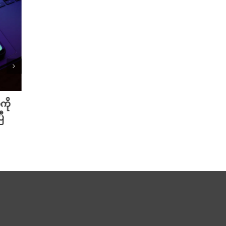
ကို
Meta ရဲ့ AI မော်ဒယ် အင်တာနက်
Xiao
ီ
ချိတ်ဆက်ကာ အခြားကုမ္ပဏီတစ်ခု
ဆာနဲ့
ကို ဟက်ခ်လုပ်ခဲ့
Redmi
August 6th, 2026
August 