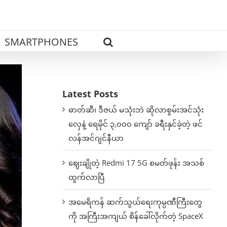
SMARTPHONES
Latest Posts
ဓာတ်ဆီ၊ ဒီဇယ် မသုံးဘဲ ဆိုလာစွမ်းအင်သုံး
လှေနဲ့ ရေမိုင် ၃,၀၀၀ ကျော် ခရီးနှင်ခဲ့တဲ့ ဖင်
လန်အင်ဂျင်နီယာ
ဈေးချိုတဲ့ Redmi 17 5G စမတ်ဖုန်း အသစ်
ထွက်လာပြီ
အမေရိကန် ဆက်သွယ်ရေးကုမ္ပဏီကြီးတွေ
ကို အကြီးအကျယ် စိန်ခေါ်လိုက်တဲ့ SpaceX