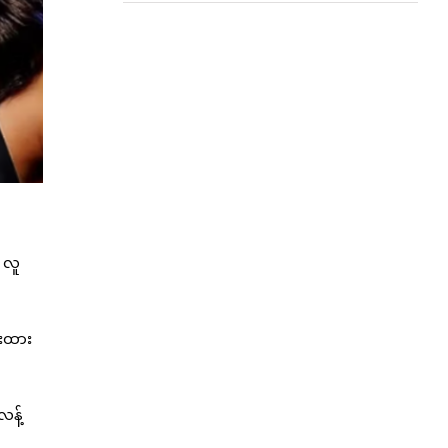
 လူ
ီးထား
လန့်