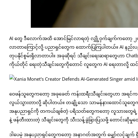
AI တွေ ဒီလောက်အထိ အောင်မြင်လာရတဲ့ လျှို့ဝှက်ချက်ကတော့ ၂၀
လာတာကြောင့်လို့ ပညာရှင်တွေက ထောက်ပြကြပါတယ်။ AI နည်းပညာ
တုပနိုင်စွမ်းရှိလာတာပါ။ အခုဆိုရင် သီချင်းရေးဆရာတွေဟာ Chatbo
ကိုယ်တိုင် ရေးတဲ့သီချင်းတွေကိုတောင် လူတွေက AI ရေးတာလို့ ထင်
ဝေဖန်သူတွေကတော့ အခုခေတ် ကန်းထရီးသီချင်းတွေဟာ အရင်ကထက် အဓိ
လွယ်သွားတာလို့ ဆိုပါတယ်။ တချို့သော သာမန်နားထောင်သူတွေက 
အနုပညာရှင်ကို တကယ်ချစ်တဲ့ ပရိသတ်တွေကတော့ လူသားတွေရဲ့ စစ်
နဲ့ ဖန်တီးထားတဲ့ သီချင်းတွေကို သီးသန့်ခွဲခြားပြသဖို့ တောင်းဆ
ဒါပေမဲ့ အနုပညာရှင်တွေကတော့ အနာဂတ်အတွက် မျှော်လင့်ချက်