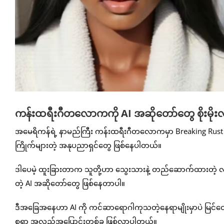
ကန်းထရီးဂီတလောကကို AI အဆိုတော်တွေ စိုးမိုး
အမေရိကန်ရဲ့ နာမည်ကြီး ကန်းထရီးဂီတလောကမှာ Breaking Rust နဲ့
ကြိုက်များတဲ့ အနုပညာရှင်တွေ ဖြစ်နေပါတယ်။
ဒါပေမဲ့ ထူးခြားတာက သူတို့ဟာ သွေးသားနဲ့ တည်ဆောက်ထားတဲ့ 
တဲ့ AI အဆိုတော်တွေ ဖြစ်နေတာပါ။
ဒီအခြေအနေဟာ AI ကို ကင်ဆာရောဂါကုသတဲ့နေရာမျိုးမှာပဲ မြင်တ
စရာ အလှည့်အပြောင်းတစ်ခု ဖြစ်လာပါတယ်။