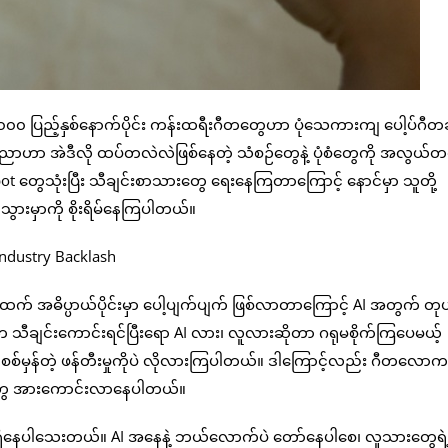
၀၀ ပြည့်နှစ်နောက်ပိုင်း ကန်းထရီးဂီတတွေဟာ ပုံသေကားကျ ပေါ့ပ်ဂီတ
ဟာ အဲဒီလို ထပ်တလဲလဲဖြစ်နေတဲ့ သံစဉ်တွေနဲ့ ပုံစံတွေကို အလွယ်
t တွေသုံးပြီး သီချင်းစာသားတွေ ရေးနေကြတာကြောင့် နောင်မှာ သူတို့
သွားမှာကို စိုးရိမ်နေကြပါတယ်။
ပ္ပာယ်ပိုင်းမှာ ပေါ့ပျက်ပျက် ဖြစ်လာတာကြောင့် AI အတွက် တုပဖို့
သီချင်းကောင်းရင်ပြီးရော AI လား၊ လူလားဆိုတာ ဂရုမစိုက်ကြပေမယ့်
မှန်တဲ့ ဖန်တီးမှုကိုပဲ လိုလားကြပါတယ်။ ဒါကြောင့်လည်း ဂီတလောကမ
ိုမှုတွေ အားကောင်းလာနေပါတယ်။
 ရှိနေပါသေးတယ်။ AI အနေနဲ့ ဘယ်လောက်ပဲ တော်နေပါစေ၊ လူသားတွေ