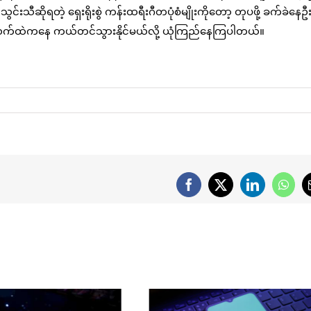
းသီဆိုရတဲ့ ရှေးရိုးစွဲ ကန်းထရီးဂီတပုံစံမျိုးကိုတော့ တုပဖို့ ခက်ခဲနေဦး
I လက်ထဲကနေ ကယ်တင်သွားနိုင်မယ်လို့ ယုံကြည်နေကြပါတယ်။
Facebook
X
LinkedIn
What