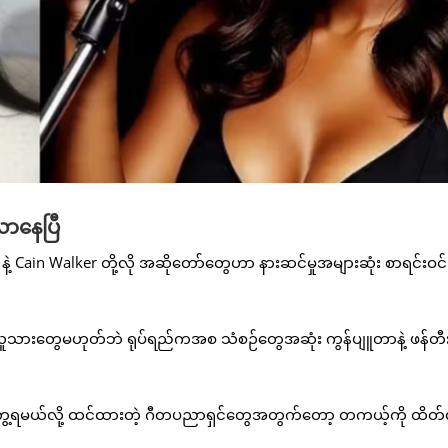
လာနေပြီ
 Cain Walker တို့လို အဆိုတော်တွေဟာ နားဆင်မှုအများဆုံး စာရင်းဝင်
လူသားတွေမဟုတ်ဘဲ ရုပ်ရည်ကအစ သံစဉ်တွေအဆုံး ကွန်ပျူတာနဲ့ ဖန်တ
ွေ့ရမယ်လို့ ထင်ထားတဲ့ ဂီတပညာရှင်တွေအတွက်တော့ တကယ့်ကို ထိတ်