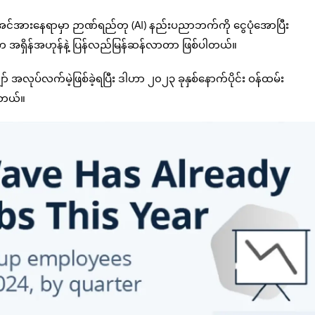
ူအင်အားနေရာမှာ ဉာဏ်ရည်တု (AI) နည်းပညာဘက်ကို ငွေပုံအောပြီး
နှုန်းက အရှိန်အဟုန်နဲ့ ပြန်လည်မြန်ဆန်လာတာ ဖြစ်ပါတယ်။
လုပ်လက်မဲ့ဖြစ်ခဲ့ရပြီး ဒါဟာ ၂၀၂၃ ခုနှစ်နောက်ပိုင်း ဝန်ထမ်း
ပါတယ်။