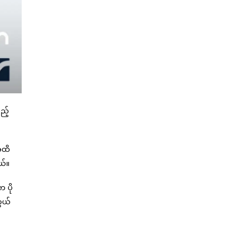
ည့်
 အထိ
ယ်။
 ပို
ွယ်