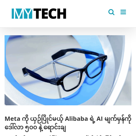
Skip
to
content
View
Larger
Image
Meta ကို ယှဉ်ပြိုင်မယ့် Alibaba ရဲ့ AI မျက်မှန်ကို
ဒေါ်လာ ၅၀၀ နဲ့ ရောင်းချ