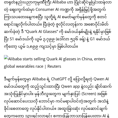
တရုတ်နည်းပညာကုမ္ပဏီကြီး Alibaba ဟာ ပြိုင်ဆိုင်မှုပြင်းထန်လာ
တဲ့ ဈေးကွက်ထဲမှာ Consumer AI ကဏ္ဍကို အရှိန်မြှင့်ဖို့အတွက်
ကြာသပတေးနေ့ကစပြီး သူတို့ရဲ့ AI စမတ်မျက်မှန်တွေကို စတင်
ရောင်းချလိုက်ပါတယ်။ ပြီးခဲ့တဲ့ ဇူလိုင်လတုန်းက အစောပိုင်းမိတ်
ဆက်ခဲ့တဲ့ ဒီ “Quark AI Glasses” ကို မော်ဒယ်နှစ်မျိုးနဲ့ ရနိုင်မှာဖြစ်
ပြီး S1 မော်ဒယ်ကို ယွမ် ၃,၇၉၉ (ဒေါ်လာ ၅၃၆ ခန့်) နဲ့ G1 မော်ဒယ်
ကိုတော့ ယွမ် ၁,၈၉၉ ကျသင့်မှာ ဖြစ်ပါတယ်။
ဒီမျက်မှန်တွေမှာ Alibaba ရဲ့ ChatGPT လို့ ပြောလို့ရတဲ့ Qwen AI
မော်ဒယ်တွေကို ထည့်သွင်းထားပြီး Qwen app နဲ့လည်း ချိတ်ဆက်
အသုံးပြုနိုင်မှာပါ။ မှန်ဘီလူးတွေက မျက်နှာပြင် (Screen) အဖြစ်
လုပ်ဆောင်ပေးသလို ဘောင်မှာ ကင်မရာပါဝင်တဲ့အတွက် အသံနဲ့
ခိုင်းစေတာတွေ လုပ်နိုင်ပါတယ်။ အထူးခြားဆုံး လုပ်ဆောင်ချက်
တွေကတော့ သွားရင်းလာရင်း စကားပြန်ဘာသာပြန်ပေးတာ၊ AI နဲ့