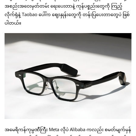
အစည်းအဝေးမှတ်တမ်း ရေးပေးတာနဲ့ ကုန်ပစ္စည်းတွေကို ကြည့်
လိုက်ရုံနဲ့ Taobao ပေါ်က ဈေးနှုန်းတွေကို တန်းပြပေးတာတွေပဲ ဖြစ်
ပါတယ်။
အမေရိကန်ကုမ္ပဏီကြီး Meta လိုပဲ Alibaba ကလည်း စမတ်မျက်မှန်