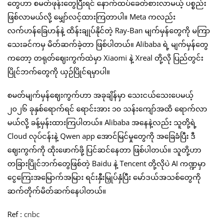
တွေဟာ စမတ်ဖုန်းတွေပြီးရင် နောက်ထပ်ခေတ်စားလာမယ့် ပစ္စည်း
ဖြစ်လာမယ်လို့ မျှော်လင့်ထားကြတာပါ။ Meta ကလည်း
လက်ဟန်ခြေဟန်နဲ့ ထိန်းချုပ်နိုင်တဲ့ Ray-Ban မျက်မှန်တွေကို မကြာ
သေးခင်ကမှ မိတ်ဆက်ခဲ့တာ ဖြစ်ပါတယ်။ Alibaba ရဲ့ မျက်မှန်တွေ
ကတော့ တရုတ်ဈေးကွက်ထဲမှာ Xiaomi နဲ့ Xreal တို့လို ပြည်တွင်း
ပြိုင်ဘက်တွေကို ယှဉ်ပြိုင်ရမှာပါ။
စမတ်မျက်မှန်ဈေးကွက်ဟာ အခုချိန်မှာ သေးငယ်သေးပေမယ့်
၂၀၂၆ ခုနှစ်ရောက်ရင် ရောင်းအား ၁၀ သန်းကျော်အထိ ရောက်လာ
မယ်လို့ ခန့်မှန်းထားကြပါတယ်။ Alibaba အနေနဲ့လည်း သူတို့ရဲ့
Cloud လုပ်ငန်းနဲ့ Qwen app အောင်မြင်မှုတွေကို အခြေခံပြီး ဒီ
ဈေးကွက်ကို ထိုးဖောက်ဖို့ ပြင်ဆင်နေတာ ဖြစ်ပါတယ်။ သူတို့ဟာ
တခြားပြိုင်ဘက်တွေဖြစ်တဲ့ Baidu နဲ့ Tencent တို့လိုပဲ AI ကဏ္ဍမှာ
ငွေကြေးအမြောက်အမြား ရင်းနှီးမြှုပ်နှံပြီး မော်ဒယ်အသစ်တွေကို
ဆက်တိုက်မိတ်ဆက်နေပါတယ်။
Ref :
cnbc