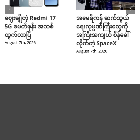
ဈေးချိုတဲ့ Redmi 17
အမေရိကန် ဆက်သွယ်
5G စမတ်ဖုန်း အသစ်
ရေးကုမ္ပဏီကြီးတွေကို
ထွက်လာပြီ
အကြီးအကျယ် စိန်ခေါ်
လိုက်တဲ့ SpaceX
August 7th, 2026
August 7th, 2026