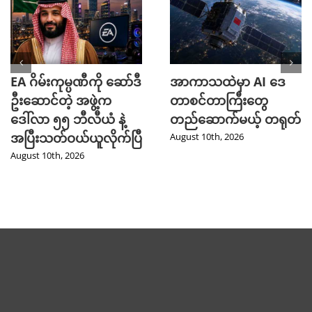
EA ဂိမ်းကုမ္ပဏီကို ဆော်ဒီ
အာကာသထဲမှာ AI ဒေ
ဦးဆောင်တဲ့ အဖွဲ့က
တာစင်တာကြီးတွေ
ဒေါ်လာ ၅၅ ဘီလီယံ နဲ့
တည်ဆောက်မယ့် တရုတ်
အပြီးသတ်ဝယ်ယူလိုက်ပြီ
August 10th, 2026
August 10th, 2026