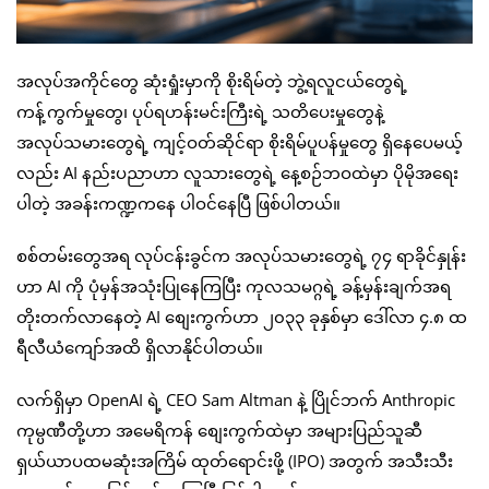
အလုပ်အကိုင်တွေ ဆုံးရှုံးမှာကို စိုးရိမ်တဲ့ ဘွဲ့ရလူငယ်တွေရဲ့
ကန့်ကွက်မှုတွေ၊ ပုပ်ရဟန်းမင်းကြီးရဲ့ သတိပေးမှုတွေနဲ့
အလုပ်သမားတွေရဲ့ ကျင့်ဝတ်ဆိုင်ရာ စိုးရိမ်ပူပန်မှုတွေ ရှိနေပေမယ့်
လည်း AI နည်းပညာဟာ လူသားတွေရဲ့ နေ့စဉ်ဘဝထဲမှာ ပိုမိုအရေး
ပါတဲ့ အခန်းကဏ္ဍကနေ ပါဝင်နေပြီ ဖြစ်ပါတယ်။
စစ်တမ်းတွေအရ လုပ်ငန်းခွင်က အလုပ်သမားတွေရဲ့ ၇၄ ရာခိုင်နှုန်း
ဟာ AI ကို ပုံမှန်အသုံးပြုနေကြပြီး ကုလသမဂ္ဂရဲ့ ခန့်မှန်းချက်အရ
တိုးတက်လာနေတဲ့ AI စျေးကွက်ဟာ ၂၀၃၃ ခုနှစ်မှာ ဒေါ်လာ ၄.၈ ထ
ရီလီယံကျော်အထိ ရှိလာနိုင်ပါတယ်။
လက်ရှိမှာ OpenAI ရဲ့ CEO Sam Altman နဲ့ ပြိုင်ဘက် Anthropic
ကုမ္ပဏီတို့ဟာ အမေရိကန် စျေးကွက်ထဲမှာ အများပြည်သူဆီ
ရှယ်ယာပထမဆုံးအကြိမ် ထုတ်ရောင်းဖို့ (IPO) အတွက် အသီးသီး