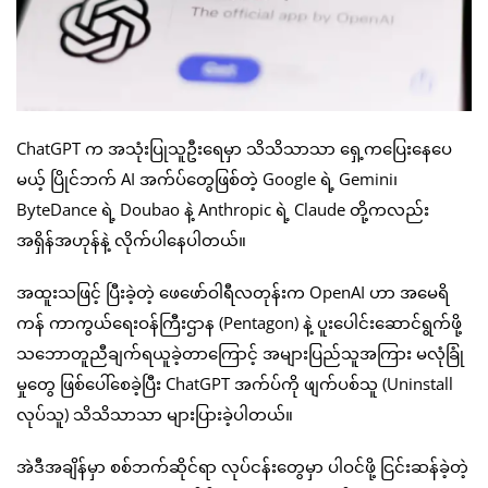
ChatGPT က အသုံးပြုသူဦးရေမှာ သိသိသာသာ ရှေ့ကပြေးနေပေ
မယ့် ပြိုင်ဘက် AI အက်ပ်တွေဖြစ်တဲ့ Google ရဲ့ Gemini၊
ByteDance ရဲ့ Doubao နဲ့ Anthropic ရဲ့ Claude တို့ကလည်း
အရှိန်အဟုန်နဲ့ လိုက်ပါနေပါတယ်။
အထူးသဖြင့် ပြီးခဲ့တဲ့ ဖေဖော်ဝါရီလတုန်းက OpenAI ဟာ အမေရိ
ကန် ကာကွယ်ရေးဝန်ကြီးဌာန (Pentagon) နဲ့ ပူးပေါင်းဆောင်ရွက်ဖို့
သဘောတူညီချက်ရယူခဲ့တာကြောင့် အများပြည်သူအကြား မလုံခြုံ
မှုတွေ ဖြစ်ပေါ်စေခဲ့ပြီး ChatGPT အက်ပ်ကို ဖျက်ပစ်သူ (Uninstall
လုပ်သူ) သိသိသာသာ များပြားခဲ့ပါတယ်။
အဲဒီအချိန်မှာ စစ်ဘက်ဆိုင်ရာ လုပ်ငန်းတွေမှာ ပါဝင်ဖို့ ငြင်းဆန်ခဲ့တဲ့