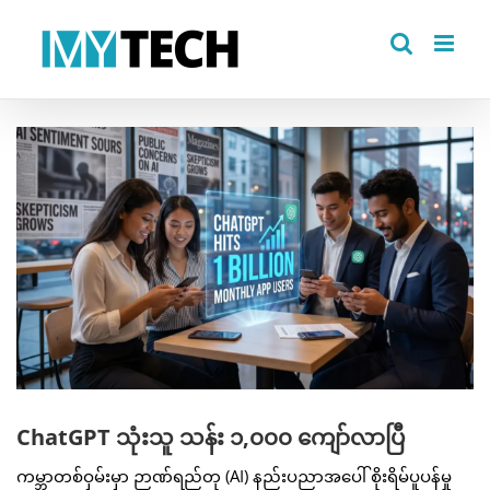
Skip
to
content
View
Larger
Image
ChatGPT သုံးသူ သန်း ၁,၀၀၀ ကျော်လာပြီ
ကမ္ဘာတစ်ဝှမ်းမှာ ဉာဏ်ရည်တု (AI) နည်းပညာအပေါ် စိုးရိမ်ပူပန်မှု