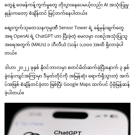
တွေနဲ့ ဝေဖန်ကန့်ကွက်မှုတွေ တိုးပွားနေပေမယ့်လည်း AI အသုံးပြုမှု
နှုန်းကတော့ စံချိန်တင် မြင့်တက်နေပါတယ်။
စျေးကွက်သုတေသနကုမ္ပဏီ Sensor Tower ရဲ့ ခန့်မှန်းချက်တွေ
အရ OpenAI ရဲ့ ChatGPT ဟာ ပြီးခဲ့တဲ့ မေလမှာ လစဉ်အသုံးပြုသူ
အရေအတွက် (MAUs) ၁ ဘီလီယံ (သန်း ၁,၀၀၀ )အထိ ရှိလာခဲ့ပါ
တယ်။
ဒါဟာ ၂၀၂၂ ခုနှစ် နိုဝင်ဘာလမှာ စတင်မိတ်ဆက်ခဲ့ပြီးနောက် ၃ နှစ်
ခွဲဝန်းကျင်အကြာမှာ ဒီမှတ်တိုင်ကို အမြန်ဆုံး ရောက်ရှိသွားတဲ့ အက်
ပ်အဖြစ် စံချိန်တင်ခဲ့တာ ဖြစ်ပြီး Google Maps ထက်ပင် ပိုမိုမြန်ဆန်
ခဲ့ပါတယ်။