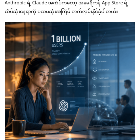
Anthropic ရဲ့ Claude အက်ပ်ကတော့ အမေရိကန် App Store ရဲ့
ထိပ်ဆုံးနေရာကို ပထမဆုံးအကြိမ် တက်လှမ်းနိုင်ခဲ့ပါတယ်။