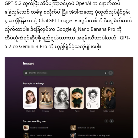
GPT-5.2 ထွက်ပြီး သိပ်မကြာခင်မှာပဲ OpenAI က နောက်ထပ်
ခြေလှမ်းသစ် တစ်ခု စလိုက်ပါပြီ။ အဲဒါကတော့ ပုံထုတ်လုပ်နိုင်စွမ်း
၄ ဆ ပိုမြန်လာတဲ့ ChatGPT Images ဗားရှင်းသစ်ကို ဒီနေ့ မိတ်ဆက်
လိုက်တာပါ။ ဒီခြေလှမ်းက Google ရဲ့ Nano Banana Pro ကို
ထိပ်တိုက်ရင်ဆိုင်ဖို့ ရည်ရွယ်ထားတာ အရမ်းသိသာပါတယ်။ GPT-
5.2 က Gemini 3 Pro ကို ယှဉ်ပြိုင်ခဲ့သလိုမျိုးပေါ့။