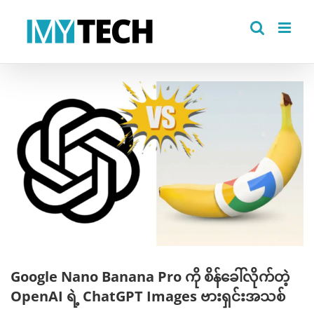
Skip
to
content
View
Larger
Image
Google Nano Banana Pro ကို စိန်ခေါ်လိုက်တဲ့
OpenAI ရဲ့ ChatGPT Images ဗားရှင်းအသစ်