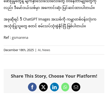
ဖော်ပြမှုတွေနဲ့ မျက်နှာသေးသေးလေးတွေ ဝါးနေတာမျိုးတွေကို
လည်း ဒီမော်ဒယ်သစ်မှာ အကောင်းဆုံး ပြင်ဆင်ထားပါတယ်။
အခုဆိုရင် ဒီ ChatGPT Images အသစ်ကို ကမ္ဘာတစ်ဝန်းလုံးက
အသုံးပြုသူတွေ စတင် စမ်းသပ်သုံးစွဲနိုင်ပြီ ဖြစ်ပါတယ်။
Ref :
gsmarena
December 18th, 2025
|
AI
,
News
Share This Story, Choose Your Platform!
Facebook
X
LinkedIn
WhatsApp
Email