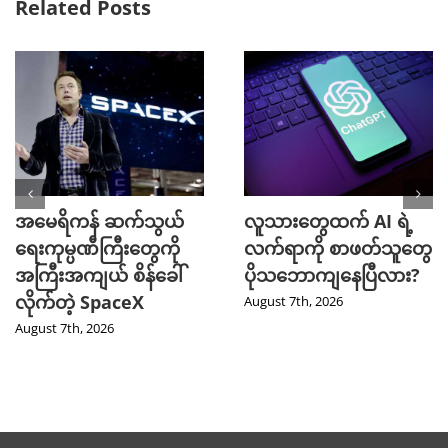
Related Posts
အမေရိကန် ဆက်သွယ်
လူသားတွေထက် AI ရဲ့
ရေးကုမ္ပဏီကြီးတွေကို
လက်ရာကို စာဖတ်သူတွေ
အကြီးအကျယ် စိန်ခေါ်
ပိုသဘောကျနေပြီလား?
လိုက်တဲ့ SpaceX
August 7th, 2026
August 7th, 2026