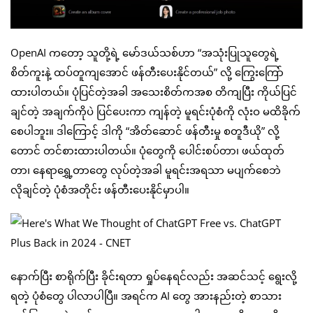
OpenAI ကတော့ သူတို့ရဲ့ မော်ဒယ်သစ်ဟာ “အသုံးပြုသူတွေရဲ့
စိတ်ကူးနဲ့ ထပ်တူကျအောင် ဖန်တီးပေးနိုင်တယ်” လို့ ကြွေးကြော်
ထားပါတယ်။ ပုံပြင်တဲ့အခါ အသေးစိတ်ကအစ တိကျပြီး ကိုယ်ပြင်
ချင်တဲ့ အချက်ကိုပဲ ပြင်ပေးကာ ကျန်တဲ့ မူရင်းပုံစံကို လုံးဝ မထိခိုက်
စေပါဘူး။ ဒါကြောင့် ဒါကို “အိတ်ဆောင် ဖန်တီးမှု စတူဒီယို” လို့
တောင် တင်စားထားပါတယ်။ ပုံတွေကို ပေါင်းစပ်တာ၊ ဖယ်ထုတ်
တာ၊ နေရာရွှေ့တာတွေ လုပ်တဲ့အခါ မူရင်းအရသာ မပျက်စေဘဲ
လိုချင်တဲ့ ပုံစံအတိုင်း ဖန်တီးပေးနိုင်မှာပါ။
နောက်ပြီး စာရိုက်ပြီး ခိုင်းရတာ ရှုပ်နေရင်လည်း အဆင်သင့် ရွေးလို့
ရတဲ့ ပုံစံတွေ ပါလာပါပြီ။ အရင်က AI တွေ အားနည်းတဲ့ စာသား