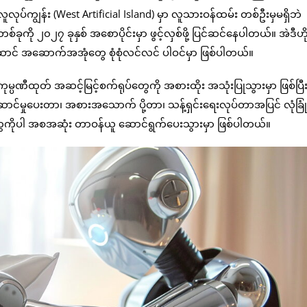
ူလုပ်ကျွန်း (West Artificial Island) မှာ လူသားဝန်ထမ်း တစ်ဦးမှမရှိဘဲ
်ခုကို ၂၀၂၇ ခုနှစ် အစောပိုင်းမှာ ဖွင့်လှစ်ဖို့ ပြင်ဆင်နေပါတယ်။ အဲဒီ
ောင် အဆောက်အအုံတွေ စုံစုံလင်လင် ပါဝင်မှာ ဖြစ်ပါတယ်။
္ပဏီထုတ် အဆင့်မြင့်စက်ရုပ်တွေကို အစားထိုး အသုံးပြုသွားမှာ ဖြစ်ပြီး
င်မှုပေးတာ၊ အစားအသောက် ပို့တာ၊ သန့်ရှင်းရေးလုပ်တာအပြင် လုံခြု
တွေကိုပါ အစအဆုံး တာဝန်ယူ ဆောင်ရွက်ပေးသွားမှာ ဖြစ်ပါတယ်။