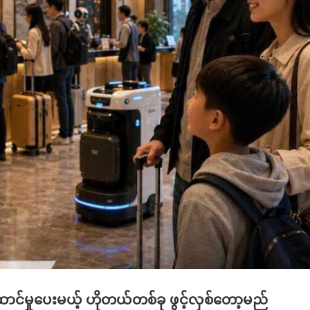
ဆောင်မှုပေးမယ့် ဟိုတယ်တစ်ခု ဖွင့်လှစ်တော့မည်