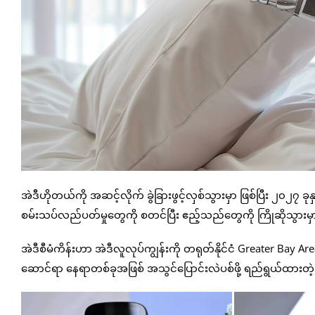
အဲဒီဟိုတယ်ကို အဆင့်လိုက် ခွဲခြားဖွင့်လှစ်သွားမှာ ဖြစ်ပြီး ၂၀၂၇ ခုန
စမ်းသပ်လည်ပတ်မှုတွေကို စတင်ပြီး ဧည့်သည်တွေကို ကြိုဆိုသွားမ
အဲဒီစီမံကိန်းဟာ အဲဒီလူလုပ်ကျွန်းကို တရုတ်နိုင်ငံ Greater Bay A
ဆောင်ရာ နေရာတစ်ခုအဖြစ် အသွင်ပြောင်းလဲပစ်ဖို့ ရည်ရွယ်ထားတဲ့ 