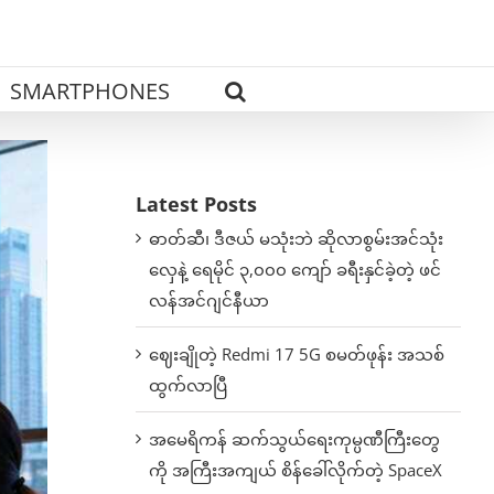
SMARTPHONES
Latest Posts
ဓာတ်ဆီ၊ ဒီဇယ် မသုံးဘဲ ဆိုလာစွမ်းအင်သုံး
လှေနဲ့ ရေမိုင် ၃,၀၀၀ ကျော် ခရီးနှင်ခဲ့တဲ့ ဖင်
လန်အင်ဂျင်နီယာ
ဈေးချိုတဲ့ Redmi 17 5G စမတ်ဖုန်း အသစ်
ထွက်လာပြီ
အမေရိကန် ဆက်သွယ်ရေးကုမ္ပဏီကြီးတွေ
ကို အကြီးအကျယ် စိန်ခေါ်လိုက်တဲ့ SpaceX