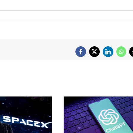
Facebook
X
LinkedIn
What