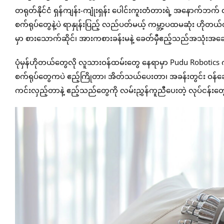
တရုတ်နိုင်ငံ ရှန်ကျန်း-ကျုံးရှန်း ပေါင်းကူးတံတားရဲ့ အနောက်ဘက် လ
စက်ရုပ်တွေနဲ့ပဲ ရာနှုန်းပြည့် လည်ပတ်မယ့် ကမ္ဘာ့ပထမဆုံး ဟိုတယ်တစ
မှာ စားသောက်ဆိုင်၊ အားကစားခန်းမနဲ့ ခေတ်မှီဧည့်သည်အသုံးအဆ
ပုံမှန်ဟိုတယ်တွေလို လူသားဝန်ထမ်းတွေ နေရာမှာ Pudu Robotics ကုမ
စက်ရုပ်တွေကပဲ ဧည့်ကြိုတာ၊ အိတ်သယ်ပေးတာ၊ အခန်းတွင်း ဝန်ဆော
ကင်းလှည့်တာနဲ့ ဧည့်သည်တွေကို လမ်းညွှန်ကူညီပေးတဲ့ လုပ်ငန်း