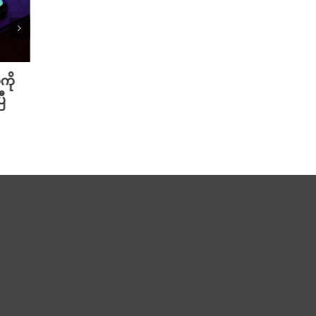
ကို
Meta ရဲ့ AI မော်ဒယ် အင်တာနက်
Xiao
ီ
ချိတ်ဆက်ကာ အခြားကုမ္ပဏီတစ်ခု
ဆာနဲ့
ကို ဟက်ခ်လုပ်ခဲ့
Redmi
August 6th, 2026
August 