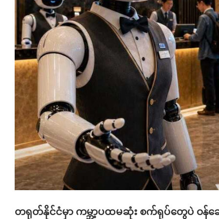
တရုတ်နိုင်ငံမှာ ကမ္ဘာ့ပထမဆုံး စက်ရုပ်တွေပဲ ဝန်