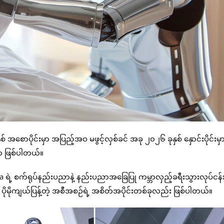
ှစ် အစောပိုင်းမှာ အပြည့်အဝ မဖွင့်လှစ်ခင် အခု ၂၀၂၆ ခုနှစ် နှောင်းပိုင်းမ
ှာ ဖြစ်ပါတယ်။
rea ရဲ့ စက်ရုပ်နည်းပညာနဲ့ နည်းပညာအခြေပြု ကမ္ဘာလှည့်ခရီးသွားလုပ်ငန်း
ပိုမိုကျယ်ပြန့်တဲ့ အစီအစဉ်ရဲ့ အစိတ်အပိုင်းတစ်ခုလည်း ဖြစ်ပါတယ်။