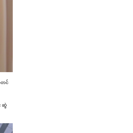
ှာတင်
 ဆွဲ