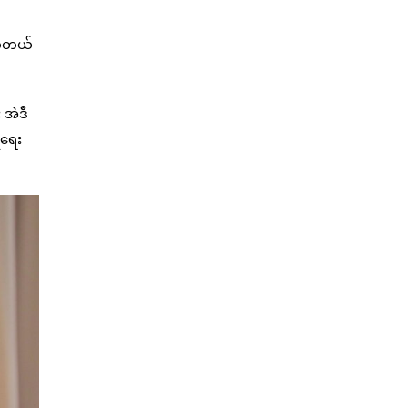
ဟိုတယ်
 အဲဒီ
ံရေး