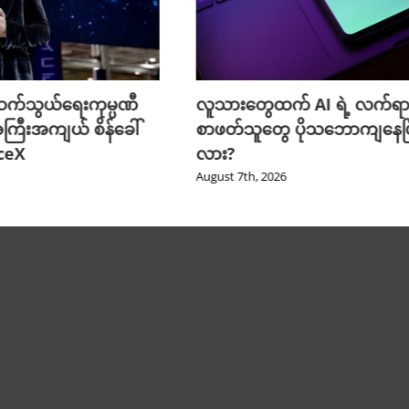
က်သွယ်ရေးကုမ္ပဏီ
လူသားတွေထက် AI ရဲ့ လက်ရာ
ကြီးအကျယ် စိန်ခေါ်
စာဖတ်သူတွေ ပိုသဘောကျနေပြ
aceX
လား?
August 7th, 2026