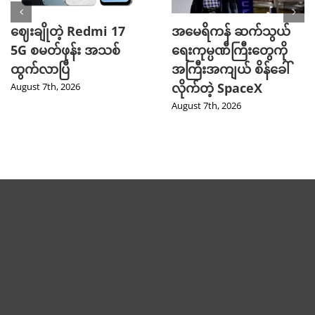
ဈေးချိုတဲ့ Redmi 17
အမေရိကန် ဆက်သွယ်
5G စမတ်ဖုန်း အသစ်
ရေးကုမ္ပဏီကြီးတွေကို
ထွက်လာပြီ
အကြီးအကျယ် စိန်ခေါ်
လိုက်တဲ့ SpaceX
August 7th, 2026
August 7th, 2026