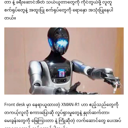
တာ နဲ့ ခရီးဆောင်အိတ် သယ်ယူတာတွေကို ကိုင်တွယ်ဖို့ လူတူ
စက်ရုပ်တွေနဲ့ အထူးပြု စက်ရုပ်တွေကို ရောနှော အသုံးပြုနေပါ
တယ်။
Front desk မှာ နေရာယူထားတဲ့ XMAN-R1 ဟာ ဧည့်သည်တွေကို
တကယ့်လူလို စကားပြောဆို လှုပ်ရှားမှုတွေနဲ့ နှုတ်ဆက်တာ၊
မေးခွန်းတွေကို ဖြေကြားတာ နဲ့ ကြိုဆိုတဲ့ လက်ဆောင်တွေ ပေးအပ်