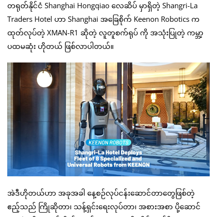
တရုတ်နိုင်ငံ Shanghai Hongqiao လေဆိပ် မှာရှိတဲ့ Shangri-La
Traders Hotel ဟာ Shanghai အခြေစိုက် Keenon Robotics က
ထုတ်လုပ်တဲ့ XMAN-R1 ဆိုတဲ့ လူတူစက်ရုပ် ကို အသုံးပြုတဲ့ ကမ္ဘာ့
ပထမဆုံး ဟိုတယ် ဖြစ်လာပါတယ်။
အဲဒီဟိုတယ်ဟာ အခုအခါ နေ့စဉ်လုပ်ငန်းဆောင်တာတွေဖြစ်တဲ့
ဧည့်သည် ကြိုဆိုတာ၊ သန့်ရှင်းရေးလုပ်တာ၊ အစားအစာ ပို့ဆောင်