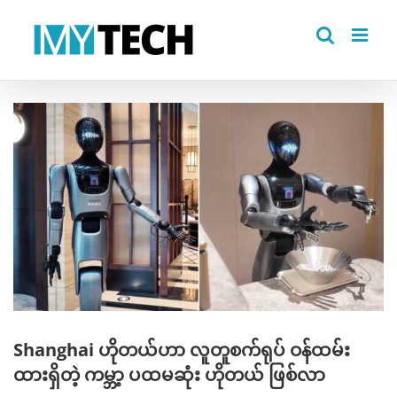
Skip
to
content
View
Larger
Image
Shanghai ဟိုတယ်ဟာ လူတူစက်ရုပ် ဝန်ထမ်း
ထားရှိတဲ့ ကမ္ဘာ့ ပထမဆုံး ဟိုတယ် ဖြစ်လာ