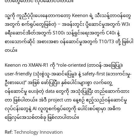
တာတွေတောင် လုပ်ဆောင်ပါတယ်။
သူ့ကို ကူညီပံ့ပိုးပေးနေတာကတော့ Keenon ရဲ့ သီးသန့်တာဝန်တွေ
အတွက် စက်ရုပ်တွေဖြစ်တဲ့ − အခန်းတွင်း ပို့ဆောင်မှုအတွက် W3၊
ခရီးဆောင်အိတ်အတွက် S100၊ သန့်ရှင်းရေးအတွက် C40၊ နဲ့
စားသောက်ဆိုင် အစားအစာ ဝန်ဆောင်မှုအတွက် T10/T3 တို့ ဖြစ်ပါ
တယ်။
Keenon က XMAN-R1 ကို “role-oriented (တာဝန်-အခြေပြု)၊
user-friendly (သုံးစွဲသူ-အဆင်ပြေမှု)၊ နဲ့ safety-first (ဘေးကင်းမှု-
ဦးစားပေး)” အဖြစ် ဖော်ပြပြီး၊ နှစ်ပေါင်းများစွာ လက်တွေ့
ဝန်ဆောင်မှု ပေးခဲ့တဲ့ data တွေကို အသုံးပြုပြီး တည်ဆောက်ထား
တာ ဖြစ်ပါတယ်။ အဲဒီ project ဟာ နေ့စဉ် ဧည့်သည်ဝန်ဆောင်မှု
လုပ်ငန်းတွေနဲ့ AI လူတူစက်ရုပ်တွေကို ပေါင်းစပ်ရာမှာ အဓိက
ခြေလှမ်းအသစ်တစ်ခု ဖြစ်လာပါတယ်။
Ref:
Technology Innovation