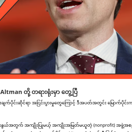
man တို့ တရားရုံးမှာ တွေ့ပြီ
းချက်ပိုင်းဆိုင်ရာ အငြင်းပွားမှုတွေကြောင့် ဒီအပတ်အတွင်း မြောက်ပိုင်
ုးနွယ်အတွက် အကျိုးပြုမယ့် အကျိုးအမြတ်မယူတဲ့ (nonprofit) အဖွဲ့အစ