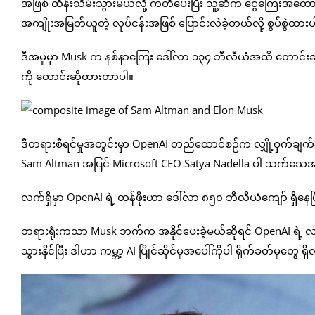
အဖြစ် ထိန်းသိမ်းသွားမယ်လို့ ကတိပေးပြီး သူ့ဆီက ငွေကြေးအထောက်အပံ့တ
အကျိုးအမြတ်ယူတဲ့ လုပ်ငန်းအဖြစ် ပြောင်းလဲခဲ့တယ်လို့ စွပ်စွဲထာ
ဒီအမှုမှာ Musk က နစ်နာကြေး ဒေါ်လာ ၁၃၄ ဘီလီယံအထိ တောင်းဆိုထ
ကို တောင်းဆိုထားတာပါ။
ဒီတရားစီရင်မှုအတွင်းမှာ OpenAI တည်ထောင်စဉ်က လျှို့ဝှက်ချက်တွ
Sam Altman အပြင် Microsoft CEO Satya Nadella ပါ သက်သေအဖ
လက်ရှိမှာ OpenAI ရဲ့ တန်ဖိုးဟာ ဒေါ်လာ ၈၅၀ ဘီလီယံကျော် ရှိနေပ
တရားရုံးကသာ Musk ဘက်က အနိုင်ပေးခဲ့မယ်ဆိုရင် OpenAI ရဲ့ လက်ရှ
သွားနိုင်ပြီး ဒါဟာ ကမ္ဘာ့ AI ပြိုင်ဆိုင်မှုအပေါ်ကိုပါ ရိုက်ခတ်မှုတွေ ရ