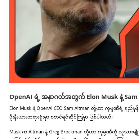
OpenAI ရဲ့ အနာဂတ်အတွက် Elon Musk နဲ့ Sam Alt
Elon Musk နဲ့ OpenAI CEO Sam Altman တို့ဟာ ကုမ္ပဏီရဲ့ ရည်မှန်
ဖိုးနီးယားတရားရုံးမှာ စတင်ရင်ဆိုင်ကြမှာ ဖြစ်ပါတယ်။
Musk က Altman နဲ့ Greg Brockman တို့ဟာ ကုမ္ပဏီကို လူသားမျိ