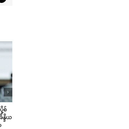
ု့စ်
တရုတ်မှာ AI စမတ်ဆောင်းဦးထုပ်
သိပ္ပ
ိန္ဒိယ
တွေ ဆောင်းလာတဲ့ အစားအစာ Deli
တဲ့ အ
ာ
သမားများ
ပါဝင်