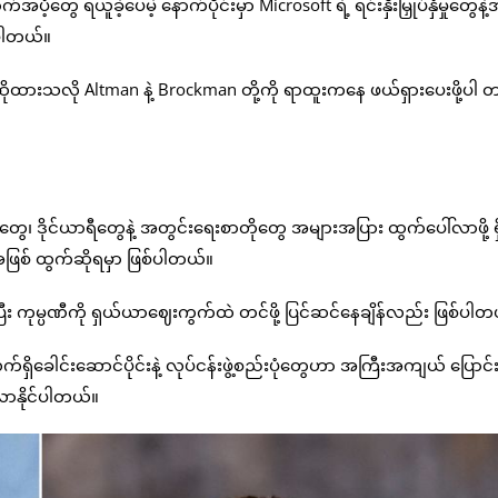
ွေ ရယူခဲ့ပေမဲ့ နောက်ပိုင်းမှာ Microsoft ရဲ့ ရင်းနှီးမြှုပ်နှံမှုတွေနဲ
းပါတယ်။
ားသလို Altman နဲ့ Brockman တို့ကို ရာထူးကနေ ဖယ်ရှားပေးဖို့ပါ တရ
ေ၊ ဒိုင်ယာရီတွေနဲ့ အတွင်းရေးစာတိုတွေ အများအပြား ထွက်ပေါ်လာဖို့ ရှ
ြစ် ထွက်ဆိုရမှာ ဖြစ်ပါတယ်။
ြီး ကုမ္ပဏီကို ရှယ်ယာဈေးကွက်ထဲ တင်ဖို့ ပြင်ဆင်နေချိန်လည်း ဖြစ်ပါတ
ိခေါင်းဆောင်ပိုင်းနဲ့ လုပ်ငန်းဖွဲ့စည်းပုံတွေဟာ အကြီးအကျယ် ပြောင်
ှိလာနိုင်ပါတယ်။