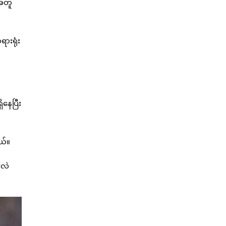
့အတူ
ားရုံး
ိနေပြီး
ယ်။
းလဲ