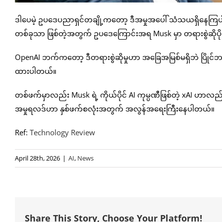
ဒါပေမဲ့ ဥပဒေပညာရှင်တချို့ကတော့ ဒီအမှုအပေါ် သံသယရှိနေကြပါတယ
တစ်ခုသာ ဖြစ်တဲ့အတွက် ဥပဒေကြောင်းအရ Musk မှာ တရားစွဲဆိုပိုင်ခွ
OpenAI ဘက်ကတော့ ဒီတရားစွဲဆိုမှုဟာ အခြေအမြစ်မရှိဘဲ ပြိုင်ဘက
ထားပါတယ်။
တစ်ဖက်မှာလည်း Musk ရဲ့ ကိုယ်ပိုင် AI ကုမ္ပဏီဖြစ်တဲ့ xAI ဟာလည်း
အမှုရလဒ်ဟာ နှစ်ဖက်စလုံးအတွက် အလွန်အရေးကြီးနေပါတယ်။
Ref:
Technology Review
April 28th, 2026
|
AI
,
News
Share This Story, Choose Your Platform!