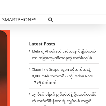
SMARTPHONES
Latest Posts
Meta ရဲ့ AI မော်ဒယ် အင်တာနက်ချိတ်ဆက်
ကာ အခြားကုမ္ပဏီတစ်ခုကို ဟက်ခ်လုပ်ခဲ့
Xiaomi က Snapdragon ပရိုဆက်ဆာနဲ့
8,000mAh ဘက်ထရီ ပါတဲ့ Redmi Note
17 ကို မိတ်ဆက်
၃၅ မိနစ် ခရီးကို ၉ မိနစ်ထဲနဲ့ ပို့ဆောင်ပေးနိုင်
တဲ့ ကယ်လီဖိုးနီးယားရဲ့ လျှပ်စ-စ် တက္ကစီ