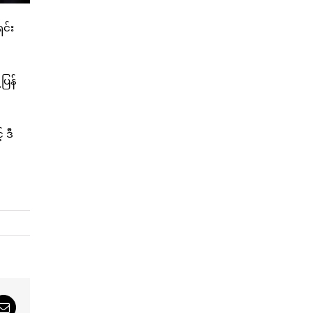
င်း
ပြန်
 ဒီ
sApp
Email