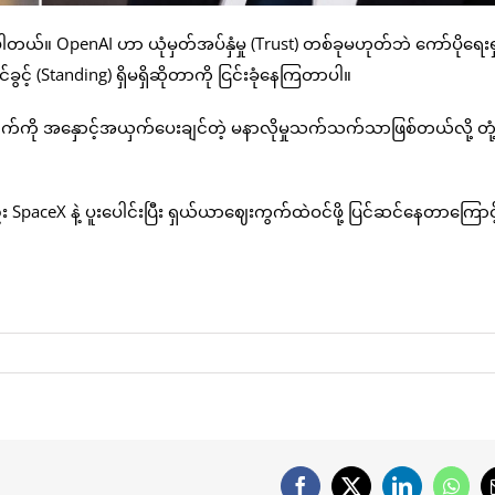
်။ OpenAI ဟာ ယုံမှတ်အပ်နှံမှု (Trust) တစ်ခုမဟုတ်ဘဲ ကော်ပိုရေးရှ
င့် (Standing) ရှိမရှိဆိုတာကို ငြင်းခုံနေကြတာပါ။
်ကို အနှောင့်အယှက်ပေးချင်တဲ့ မနာလိုမှုသက်သက်သာဖြစ်တယ်လို့ တုံ့
 SpaceX နဲ့ ပူးပေါင်းပြီး ရှယ်ယာဈေးကွက်ထဲဝင်ဖို့ ပြင်ဆင်နေတာကြောင့်
Facebook
X
LinkedIn
What