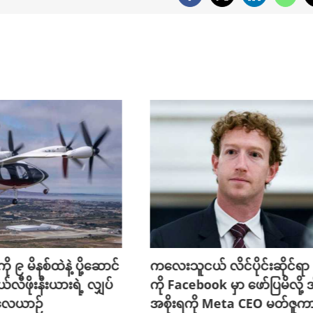
ို ၉ မိနစ်ထဲနဲ့ ပို့ဆောင်
ကလေးသူငယ် လိင်ပိုင်းဆိုင်ရာ ပိ
ယ်လီဖိုးနီးယားရဲ့ လျှပ်
ကို Facebook မှာ ဖော်ပြမိလို့ အ
 လေယာဉ်
အစိုးရကို Meta CEO မတ်ဇူက