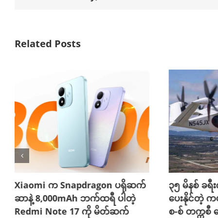
Related Posts
Xiaomi က Snapdragon ပရိုဆက်
၃၅ မိနစ် ခရီးက
ဆာနဲ့ 8,000mAh ဘက်ထရီ ပါတဲ့
ပေးနိုင်တဲ့ က
Redmi Note 17 ကို မိတ်ဆက်
စ-စ် တက္ကစီ