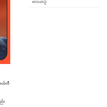
လေယာဉ်
းကယ်လီ
ည်း