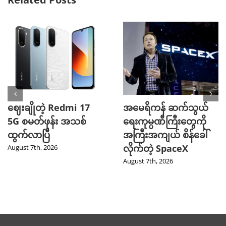
ဈေးချိုတဲ့ Redmi 17
အမေရိကန် ဆက်သွယ်
5G စမတ်ဖုန်း အသစ်
ရေးကုမ္ပဏီကြီးတွေကို
ထွက်လာပြီ
အကြီးအကျယ် စိန်ခေါ်
လိုက်တဲ့ SpaceX
August 7th, 2026
August 7th, 2026