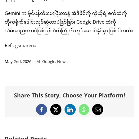
Gemini က ဖိုင်ဖန်တီးပေးပြီးတာနဲ့ အဲဒီဖိုင်ကို ကိုယ့်ရဲ့ စက်ထဲကို
တိုက်ရိုက်ဒေါင်းလုဒ်ဆွဲတာပဲဖြစ်ဖြစ်၊ Google Drive ထဲကို
သိမ်းဆည်းတာပဲဖြစ်ဖြစ် စိတ်ကြိုက် လုပ်ဆောင်နိုင်မှာ ဖြစ်ပါတယ်။
Ref :
gsmarena
May 2nd, 2026
|
AI
,
Google
,
News
Share This Story, Choose Your Platform!
Facebook
X
LinkedIn
WhatsApp
Email
Related Posts