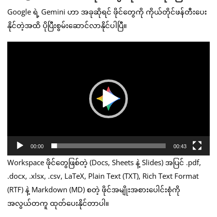
Google ရဲ့ Gemini ဟာ အခုဆိုရင် ဖိုင်တွေကို ကိုယ်တိုင်ဖန်တီးပေး
နိုင်တဲ့အထိ ပိုပြီးစွမ်းဆောင်လာနိုင်ပါပြီ။
Video
Player
00:00
00:43
Workspace ဖိုင်တွေဖြစ်တဲ့ (Docs, Sheets နဲ့ Slides) အပြင် .pdf,
.docx, .xlsx, .csv, LaTeX, Plain Text (TXT), Rich Text Format
(RTF) နဲ့ Markdown (MD) စတဲ့ ဖိုင်အမျိုးအစားပေါင်းစုံကို
အလွယ်တကူ ထုတ်ပေးနိုင်တာပါ။