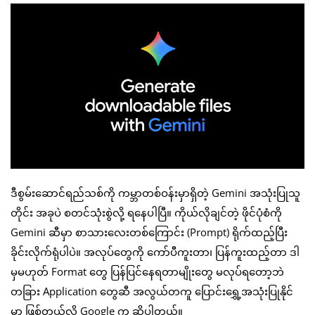
ဒီစွမ်းဆောင်ရည်သစ်ကို ကမ္ဘာတစ်ဝန်းမှာရှိတဲ့ Gemini အသုံးပြုသူ
တိုင်း အခုပဲ စတင်သုံးစွဲလို့ ရနေပါပြီ။ ကိုယ်လိုချင်တဲ့ ဖိုင်ပုံစံကို
Gemini ဆီမှာ စာသားလေးတစ်ကြောင်း (Prompt) ရိုက်ထည့်ပြီး
ခိုင်းလိုက်ရုံပါပဲ။ အလုပ်တွေကို ကော်ပီကူးတာ၊ ပြန်ကူးထည့်တာ ဒါ
မှမဟုတ် Format တွေ ပြန်ပြင်နေရတာမျိုးတွေ မလုပ်ရတော့ဘဲ
တခြား Application တွေဆီ အလွယ်တကူ ပြောင်းရွှေ့အသုံးပြုနိုင်
မှာ ဖြစ်တယ်လို့ Google က ဆိုပါတယ်။