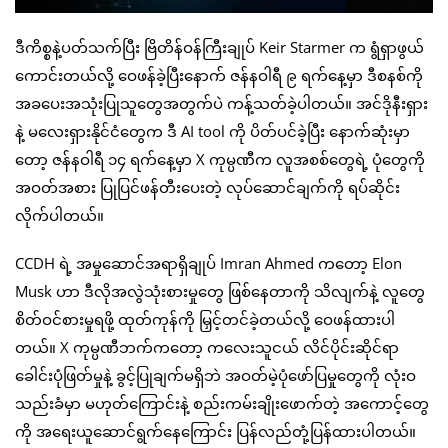
ဒီကိစ္စနဲ့ပတ်သက်ပြီး ဗြိတိန်ဝန်ကြီးချုပ် Keir Starmer က ရွံရှာဖွယ်
ကောင်းတယ်လို့ ဝေဖန်ခဲ့ပြီးနောက် ဇန်နဝါရီ ၉ ရက်နေ့မှာ ဒီစနစ်ကို
အခပေးအသုံးပြုသူတွေအတွက်ပဲ ကန့်သတ်ခဲ့ပါတယ်။ အင်ဒိုနီးရှား
နဲ့ မလေးရှားနိုင်ငံတွေက ဒီ AI tool ကို ပိတ်ပင်ခဲ့ပြီး နောက်ဆုံးမှာ
တော့ ဇန်နဝါရီ ၁၄ ရက်နေ့မှာ X ကုမ္ပဏီက လူအစစ်တွေရဲ့ ပုံတွေကို
အဝတ်အစား ပြုပြင်ဖန်တီးပေးတဲ့ လုပ်ဆောင်ချက်ကို ရပ်ဆိုင်း
လိုက်ပါတယ်။
CCDH ရဲ့ အမှုဆောင်အရာရှိချုပ် Imran Ahmed ကတော့ Elon
Musk ဟာ ဒီလိုအလွဲသုံးစားမှုတွေ ဖြစ်နေတာကို သိလျက်နဲ့ လူတွေ
စိတ်ဝင်စားမှုရဖို့ ထုတ်ကုန်ကို မြှင့်တင်ခဲ့တယ်လို့ ဝေဖန်ထားပါ
တယ်။ X ကုမ္ပဏီဘက်ကတော့ ကလေးသူငယ် လိင်ပိုင်းဆိုင်ရာ
ခေါင်းပုံဖြတ်မှုနဲ့ ခွင့်ပြုချက်မရှိဘဲ အဝတ်မဲ့ပုံဖော်ပြမှုတွေကို လုံးဝ
သည်းခံမှာ မဟုတ်ကြောင်းနဲ့ စည်းကမ်းချိုးဖောက်တဲ့ အကောင့်တွေ
ကို အရေးယူဆောင်ရွက်နေကြောင်း ပြန်လည်တုံ့ပြန်ထားပါတယ်။