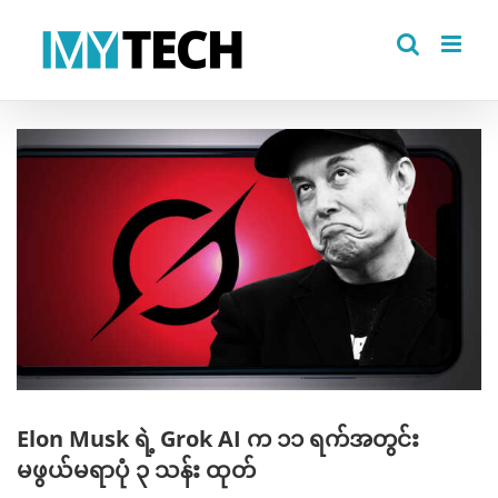
Skip
to
content
View
Larger
Image
Elon Musk ရဲ့ Grok AI က ၁၁ ရက်အတွင်း
မဖွယ်မရာပုံ ၃ သန်း ထုတ်