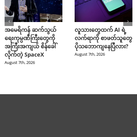
အမေရိကန် ဆက်သွယ်
လူသားတွေထက် AI ရဲ့
ရေးကုမ္ပဏီကြီးတွေကို
လက်ရာကို စာဖတ်သူတွေ
အကြီးအကျယ် စိန်ခေါ်
ပိုသဘောကျနေပြီလား?
လိုက်တဲ့ SpaceX
August 7th, 2026
August 7th, 2026