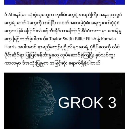
ဒီ AI စနစ်မှာ သုံးစွဲသူတွေက လူစိမ်းတွေနဲ့ နာမည်ကြီး အနုပညာရှင်
တွေရဲ့ ဓာတ်ပုံတွေကို တင်ပြီး အဝတ်အစားမဲ့ပုံစံ၊ ရေကူးဝတ်စုံပုံစံ
တွေအဖြစ် ပြောင်းလဲ ဖန်တီးနိုင်တာကြောင့် နိုင်ငံတကာမှာ ဝေဖန်မှု
တွေ မြင့်တက်ခဲ့ပါတယ်။ Taylor Swift၊ Billie Eilish နဲ့ Kamala
Harris အပါအဝင် နာမည်ကျော်ပုဂ္ဂိုလ်များစွာရဲ့ ပုံရိပ်တွေကို လိင်
ပိုင်းဆိုင်ရာ ပြုပြင်ဖန်တီးမှုတွေ လုပ်ဆောင်ခဲ့ကြပြီး နှစ်သစ်ကူး
ကာလမှာ ဒီအသုံးပြုမှုက အမြင့်ဆုံး ရောက်ရှိခဲ့ပါတယ်။