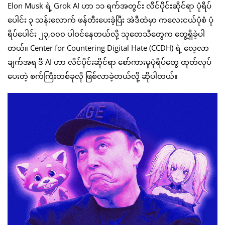
Elon Musk ရဲ့ Grok AI ဟာ ၁၁ ရက်အတွင်း လိင်ပိုင်းဆိုင်ရာ ပုံရိပ်
ပေါင်း ၃ သန်းလောက် ဖန်တီးပေးခဲ့ပြီး အဲဒီထဲမှာ ကလေးငယ်ပုံစံ ပုံ
ရိပ်ပေါင်း ၂၃,၀၀၀ ပါဝင်နေတယ်လို့ သုတေသီတွေက တွေ့ရှိခဲ့ပါ
တယ်။ Center for Countering Digital Hate (CCDH) ရဲ့ လေ့လာ
ချက်အရ ဒီ AI ဟာ လိင်ပိုင်းဆိုင်ရာ စော်ကားမှုပုံရိပ်တွေ ထုတ်လုပ်
ပေးတဲ့ စက်ကြီးတစ်ခုလို ဖြစ်လာခဲ့တယ်လို့ ဆိုပါတယ်။