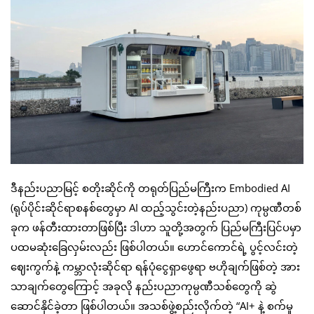
ဒီနည်းပညာမြင့် စတိုးဆိုင်ကို တရုတ်ပြည်မကြီးက Embodied AI
(ရုပ်ပိုင်းဆိုင်ရာစနစ်တွေမှာ AI ထည့်သွင်းတဲ့နည်းပညာ) ကုမ္ပဏီတစ်
ခုက ဖန်တီးထားတာဖြစ်ပြီး ဒါဟာ သူတို့အတွက် ပြည်မကြီးပြင်ပမှာ
ပထမဆုံးခြေလှမ်းလည်း ဖြစ်ပါတယ်။ ဟောင်ကောင်ရဲ့ ပွင့်လင်းတဲ့
ဈေးကွက်နဲ့ ကမ္ဘာလုံးဆိုင်ရာ ရန်ပုံငွေရှာဖွေရာ ဗဟိုချက်ဖြစ်တဲ့ အား
သာချက်တွေကြောင့် အခုလို နည်းပညာကုမ္ပဏီသစ်တွေကို ဆွဲ
ဆောင်နိုင်ခဲ့တာ ဖြစ်ပါတယ်။ အသစ်ဖွဲ့စည်းလိုက်တဲ့ “AI+ နဲ့ စက်မှု