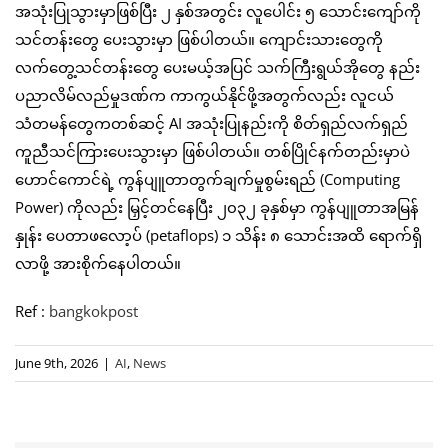
အသုံးပြုသွားမှာဖြစ်ပြီး ၂ နှစ်အတွင်း လူပေါင်း ၅ သောင်းကျော်ကို
သင်တန်းတွေ ပေးသွားမှာ ဖြစ်ပါတယ်။ ကျောင်းသားတွေကို
လက်တွေ့သင်တန်းတွေ ပေးမယ့်အပြင် သက်ကြီးရွယ်အိုတွေ နည်း
ပညာလိမ်လည်မှုဒဏ်က ကာကွယ်နိုင်ဖို့အတွက်လည်း လူငယ်
သံတမန်တွေကတစ်ဆင့် AI အသုံးပြုနည်းကို စိတ်ရှည်လက်ရှည်
ကူညီသင်ကြားပေးသွားမှာ ဖြစ်ပါတယ်။ တစ်ပြိုင်နက်တည်းမှာပဲ
ဟောင်ကောင်ရဲ့ ကွန်ပျူတာတွက်ချက်မှုစွမ်းရည် (Computing
Power) ကိုလည်း မြှင့်တင်နေပြီး ၂၀၃၂ ခုနှစ်မှာ ကွန်ပျူတာအမြန်
နှုန်း ပေတာဖလော့ပ် (petaflops) ၁ သိန်း ၈ သောင်းအထိ ရောက်ရှိ
လာဖို့ အားစိုက်နေပါတယ်။
Ref :
bangkokpost
June 9th, 2026
|
AI
,
News