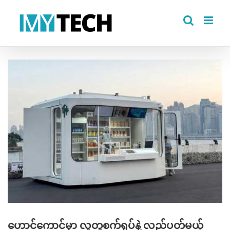
Skip
to
content
View
Larger
Image
ဟောင်ကောင်မှာ လူတူစက်ရုပ်နဲ့ လည်ပတ်မယ့်