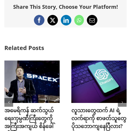
Share This Story, Choose Your Platform!
Facebook
X
LinkedIn
WhatsApp
Email
Related Posts
အမေရိကန် ဆက်သွယ်
လူသားတွေထက် AI ရဲ့
ရေးကုမ္ပဏီကြီးတွေကို
လက်ရာကို စာဖတ်သူတွေ
အကြီးအကျယ် စိန်ခေါ်
ပိုသဘောကျနေပြီလား?