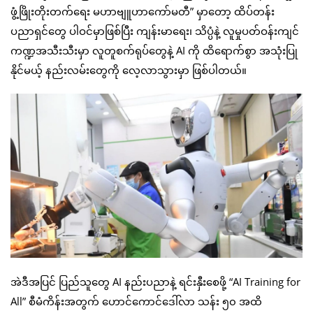
ဖွံ့ဖြိုးတိုးတက်ရေး မဟာဗျူဟာကော်မတီ” မှာတော့ ထိပ်တန်း
ပညာရှင်တွေ ပါဝင်မှာဖြစ်ပြီး ကျန်းမာရေး၊ သိပ္ပံနဲ့ လူမှုပတ်ဝန်းကျင်
ကဏ္ဍအသီးသီးမှာ လူတူစက်ရုပ်တွေနဲ့ AI ကို ထိရောက်စွာ အသုံးပြု
နိုင်မယ့် နည်းလမ်းတွေကို လေ့လာသွားမှာ ဖြစ်ပါတယ်။
အဲဒီအပြင် ပြည်သူတွေ AI နည်းပညာနဲ့ ရင်းနှီးစေဖို့ “AI Training for
All” စီမံကိန်းအတွက် ဟောင်ကောင်ဒေါ်လာ သန်း ၅၀ အထိ