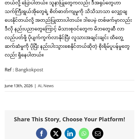
တယ်လို့ ပြောပါတယ်။ သူနာပြုတွေကလည်း ဒီအရုပ်တွေဟာ
သက်ကြီးရွယ်အိုတွေရဲ့ စိတ်ဓာတ်ကျမှုကို သိသိသာသာ လျှော့ချ
ပေးနိုင်တယ်လို့ အတည်ပြုထားပါတယ်။ ဒါပေမဲ့ တစ်ဖက်မှာလည်း
ဒီလို နည်းပညာတွေကြောင့် မိသားစုဝင်တွေက မိဘတွေဆီ လာ
လည်ပတ်ဖို့ ပိုပျက်ကွက်လာနိုင်ပြီး လူသားအချင်းချင်း ထိတွေ့
ဆက်ဆံမှုကို ပိုပြီး နည်းပါးသွားစေနိုင်တယ်ဆိုတဲ့ စိုးရိမ်ပူပန်မှုတွေ
လည်း ရှိနေပါတယ်။
Ref :
Bangkokpost
June 13th, 2026
|
AI
,
News
Share This Story, Choose Your Platform!
Facebook
X
LinkedIn
WhatsApp
Email