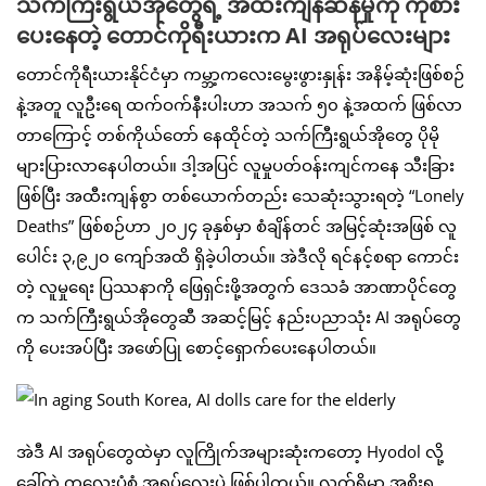
သက်ကြီးရွယ်အိုတွေရဲ့ အထီးကျန်ဆန်မှုကို ကုစား
ပေးနေတဲ့ တောင်ကိုရီးယားက AI အရုပ်လေးများ
တောင်ကိုရီးယားနိုင်ငံမှာ ကမ္ဘာ့ကလေးမွေးဖွားနှုန်း အနိမ့်ဆုံးဖြစ်စဉ်
နဲ့အတူ လူဦးရေ ထက်ဝက်နီးပါးဟာ အသက် ၅၀ နဲ့အထက် ဖြစ်လာ
တာကြောင့် တစ်ကိုယ်တော် နေထိုင်တဲ့ သက်ကြီးရွယ်အိုတွေ ပိုမို
များပြားလာနေပါတယ်။ ဒါ့အပြင် လူမှုပတ်ဝန်းကျင်ကနေ သီးခြား
ဖြစ်ပြီး အထီးကျန်စွာ တစ်ယောက်တည်း သေဆုံးသွားရတဲ့ “Lonely
Deaths” ဖြစ်စဉ်ဟာ ၂၀၂၄ ခုနှစ်မှာ စံချိန်တင် အမြင့်ဆုံးအဖြစ် လူ
ပေါင်း ၃,၉၂၀ ကျော်အထိ ရှိခဲ့ပါတယ်။ အဲဒီလို ရင်နင့်စရာ ကောင်း
တဲ့ လူမှုရေး ပြဿနာကို ဖြေရှင်းဖို့အတွက် ဒေသခံ အာဏာပိုင်တွေ
က သက်ကြီးရွယ်အိုတွေဆီ အဆင့်မြင့် နည်းပညာသုံး AI အရုပ်တွေ
ကို ပေးအပ်ပြီး အဖော်ပြု စောင့်ရှောက်ပေးနေပါတယ်။
အဲဒီ AI အရုပ်တွေထဲမှာ လူကြိုက်အများဆုံးကတော့ Hyodol လို့
ခေါ်တဲ့ ကလေးပုံစံ အရုပ်လေးပဲ ဖြစ်ပါတယ်။ လက်ရှိမှာ အစိုးရ