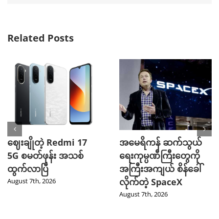
Related Posts
ဈေးချိုတဲ့ Redmi 17
အမေရိကန် ဆက်သွယ်
5G စမတ်ဖုန်း အသစ်
ရေးကုမ္ပဏီကြီးတွေကို
ထွက်လာပြီ
အကြီးအကျယ် စိန်ခေါ်
လိုက်တဲ့ SpaceX
August 7th, 2026
August 7th, 2026