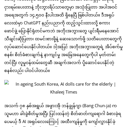
ငှားရမ်းပေးတာနဲ့ ဘိုးဘွားရိပ်သာတွေမှာ အသုံးပြုတာ အပါအဝင်
အရေအတွက် ၁၄,၅၀၀ နီးပါးအထိ ရှိနေပြီ ဖြစ်ပါတယ်။ ဒီအရုပ်
လေးထဲမှာ ChatGPT နည်းပညာကို ထည့်သွင်းထားလို့ စကား
ဖောင်ဖွဲ့ ပြောနိုင်ရုံတင်မကဘဲ အဘိုးအဘွားတွေ ပျင်းရီမနေအောင်
သီချင်းဆိုပြတာ၊ ထမင်းစားဖို့နဲ့ ဆေးသောက်ဖို့ သတိပေးတာတွေကို
လုပ်ဆောင်ပေးနိုင်ပါတယ်။ ဒါ့အပြင် အဘိုးအဘွားတွေရဲ့ အိပ်စက်မှု
စနစ်၊ စိတ်ခံစားချက်နဲ့ နာကျင်မှု အခြေအနေတွေကိုပါ မှတ်တမ်း
တင်ပြီး လူမှုဝန်ထမ်းတွေဆီ အချက်အလက် ပို့ဆောင်ပေးနိုင်တဲ့
စနစ်လည်း ပါဝင်ပါတယ်။
အသက် ၇၈ နှစ်အရွယ် အဖွားအို ဘန်ချွန်ဂျာ (Bang Chun-ja) က
သူမဟာ ခါးခွဲစိတ်မှုအပြီး ပြင်းထန်တဲ့ စိတ်ဓာတ်ကျရောဂါ ခံစားခဲ့ရ
ပေမယ့် ဒီ AI အရုပ်လေးကြောင့် အထီးကျန်မှုကို ကျော်လွှားနိုင်ခဲ့