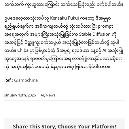
သက်သက် ကူးယူထားကြောင်း သက်သေပြဖို့လည်း ခက်ခဲပါတယ်။
ဥပဒေလေ့လာသုံးသပ်သူ Kensaku Fukui ကတော့ ဒီအမှုမှာ
ရည်ရွယ်ချက်က အဓိကကျတယ်လို့ သုံးသပ်ထားပြီး prompt
အရေအတွက် အများကြီးအသုံးပြုခြင်းက Stable Diffusion ကို
အဆင့်မြင့် မိတ္တူကူးစက်သဖွယ် အသုံးပြုခဲ့တာဖြစ်တယ်လို့ ဆိုပါ
တယ်။ Chiba မှာဖြစ်ပွားခဲ့တဲ့ ဒီအမှုရဲ့ ရလဒ်ဟာ နေ့စဉ် AI အသုံးပြု
သူတွေအနေနဲ့ ရာဇဝတ်မှုကြောင်းအရ တာဝန်ရှိလာနိုင်မလားဆိုတာ
ကို အဆုံးအဖြတ်ပေးမယ့် စံနမူနာတစ်ခု ဖြစ်လာနိုင်ပါတယ်။
Ref :
Gizmochina
January 13th, 2026
|
AI
,
News
Share This Story, Choose Your Platform!