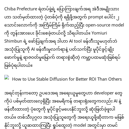
Chiba Prefecture ရဲတပ်ဖွဲ့ရဲ့ ပြောကြားချက်အရ အဲဒီအမျိုးသား
ဟာ သတ်မှတ်ထားတဲ့ ပုံတစ်ပုံကို ရရှိဖို့အတွက် prompt ပေါင်း ၂
သောင်းလောက်ကို အကြိမ်ကြိမ် ရိုက်ထည့်ပြီး open-source model
ကို တွန်းအားပေး ခိုင်းစေခဲ့တယ်လို့ သိရပါတယ်။ Yomiuri
Shimbun ရဲ့ ဖော်ပြချက်အရ ဒါဟာ AI tool ဖန်တီးသူမဟုတ်ဘဲ
အသုံးပြုသူကို AI ဖန်တီးမှုလက်ရာနဲ့ ပတ်သက်ပြီး မူပိုင်ခွင့်ချိုး
ဖောက်မှုနဲ့ ရာဇဝတ်မှုမြောက် တရားစွဲဆိုတဲ့ ကမ္ဘာ့ပထမဆုံးဖြစ်ရပ်
ဖြစ်ပုံရပါတယ်။
အရင်တုန်းကတော့ ဥပဒေအရ အရေးယူမှုတွေဟာ developer တွေ
ကိုပဲ ပစ်မှတ်ထားလေ့ရှိပြီး အမေရိကန် တရားရုံးတွေကလည်း AI နဲ့
ဖန်တီးထားတဲ့ ပုံတွေကို မူပိုင်ခွင့်မပေးနိုင်ဘူးလို့ ဆုံးဖြတ်ခဲ့ဖူးပါ
တယ်။ တစ်သီးပုဂ္ဂလ အသုံးပြုသူတွေကို အရေးယူဖို့ဆိုတာက မဖြစ်
နိုင်ဘူးလို့ ယူဆထားကြပြီး ရှုပ်ထွေးတဲ့ model အတွင်းမှာ တမင်