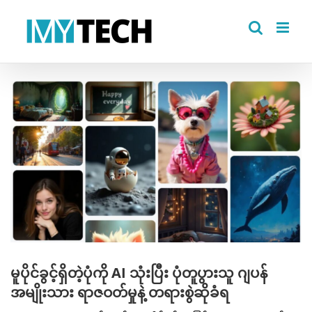
Skip
to
content
View
Larger
Image
မူပိုင်ခွင့်ရှိတဲ့ပုံကို AI သုံးပြီး ပုံတူပွားသူ ဂျပန်
အမျိုးသား ရာဇဝတ်မှုနဲ့ တရားစွဲဆိုခံရ