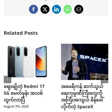
Facebook
X
LinkedIn
WhatsApp
Email
Related Posts
ဈေးချိုတဲ့ Redmi 17
အမေရိကန် ဆက်သွယ်
5G စမတ်ဖုန်း အသစ်
ရေးကုမ္ပဏီကြီးတွေကို
ထွက်လာပြီ
အကြီးအကျယ် စိန်ခေါ်
လိုက်တဲ့ SpaceX
August 7th, 2026