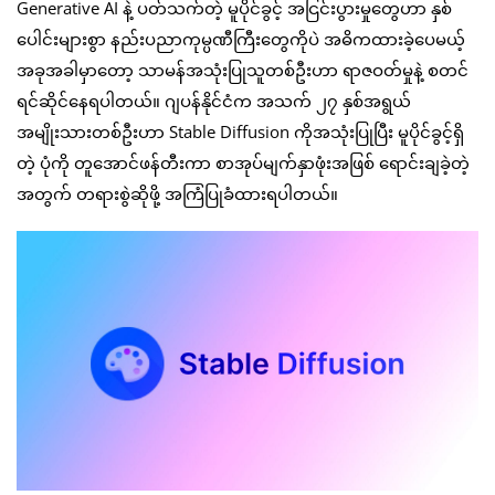
Generative AI နဲ့ ပတ်သက်တဲ့ မူပိုင်ခွင့် အငြင်းပွားမှုတွေဟာ နှစ်
ပေါင်းများစွာ နည်းပညာကုမ္ပဏီကြီးတွေကိုပဲ အဓိကထားခဲ့ပေမယ့်
အခုအခါမှာတော့ သာမန်အသုံးပြုသူတစ်ဦးဟာ ရာဇဝတ်မှုနဲ့ စတင်
ရင်ဆိုင်နေရပါတယ်။ ဂျပန်နိုင်ငံက အသက် ၂၇ နှစ်အရွယ်
အမျိုးသားတစ်ဦးဟာ Stable Diffusion ကိုအသုံးပြုပြီး မူပိုင်ခွင့်ရှိ
တဲ့ ပုံကို တူအောင်ဖန်တီးကာ စာအုပ်မျက်နှာဖုံးအဖြစ် ရောင်းချခဲ့တဲ့
အတွက် တရားစွဲဆိုဖို့ အကြံပြုခံထားရပါတယ်။