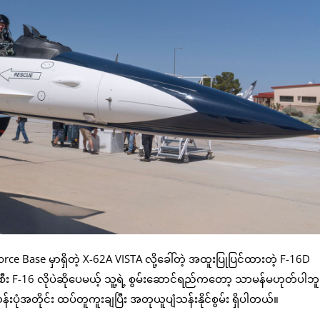
ce Base မှာရှိတဲ့ X-62A VISTA လို့ခေါ်တဲ့ အထူးပြုပြင်ထားတဲ့ F-16D
စီး F-16 လိုပဲဆိုပေမယ့် သူ့ရဲ့ စွမ်းဆောင်ရည်ကတော့ သာမန်မဟုတ်ပါဘူ
ပုံအတိုင်း ထပ်တူကူးချပြီး အတုယူပျံသန်းနိုင်စွမ်း ရှိပါတယ်။