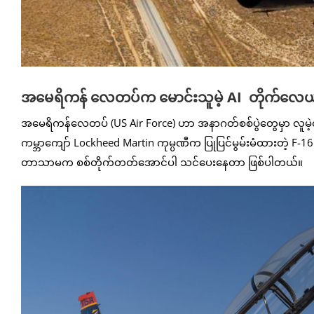
အမေရိကန် လေတပ်က မောင်းသူမဲ့ AI တိုက်လေယာ
အမေရိကန်လေတပ် (US Air Force) ဟာ အနာဂတ်စစ်ပွဲတွေမှာ လူမဲ့တိုက်ခို
ကမ္ဘာကျော် Lockheed Martin ကုမ္ပဏီက ပြုပြင်မွမ်းမံထားတဲ့ F-
တာသာမက စစ်တိုက်တတ်အောင်ပါ သင်ပေးနေတာ ဖြစ်ပါတယ်။