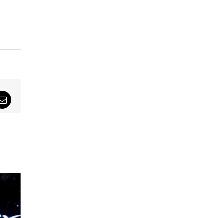
sApp
Email