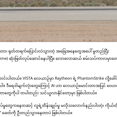
ျုပ်တာ၊ ရုတ်တရက်ပြောင်းလဲသွားတဲ့ အခြေအနေတွေအပေါ် မူတည်ပြီး
l-time) ဆုံးဖြတ်လုပ်ဆောင်နေပါပြီ။ လောလောဆယ် စမ်းသပ်ကာလမှာတေ
ကောင်းပါတယ်။ VISTA လေယာဉ်မှာ Raytheon ရဲ့ PhantomStrike လို့ခေါ်တ
်တာပါ။ ဒီရေဒါမျက်လုံးတွေကြောင့် AI ဟာ လေယာဉ်မောင်းတာအပြင် ဝေဟင်
ိုက်တာတွေကိုပါ တပါတည်း သင်ယူလာနိုင်တော့မှာ ဖြစ်ပါတယ်။
ပ်မှုတွေကနေတဆင့် လူရဲ့ထိန်းချုပ်မှု မလိုသလောက်နည်းပါးတဲ့၊ ကိုယ်တိ
ေယာဉ်” ခေတ်ကို ဦးတည်သွားနေတာပဲ ဖြစ်ပါတယ်။