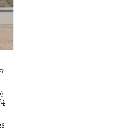
ာ့
ဲ့
နဲ့
ုင်