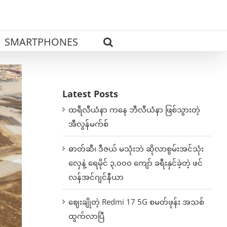
SMARTPHONES
Latest Posts
ထရီလီယံနာ ကနေ ဘီလီယံနာ ဖြစ်သွားတဲ့
အီလွန်မက်စ်
ဓာတ်ဆီ၊ ဒီဇယ် မသုံးဘဲ ဆိုလာစွမ်းအင်သုံး
လှေနဲ့ ရေမိုင် ၃,၀၀၀ ကျော် ခရီးနှင်ခဲ့တဲ့ ဖင်
လန်အင်ဂျင်နီယာ
ဈေးချိုတဲ့ Redmi 17 5G စမတ်ဖုန်း အသစ်
ထွက်လာပြီ