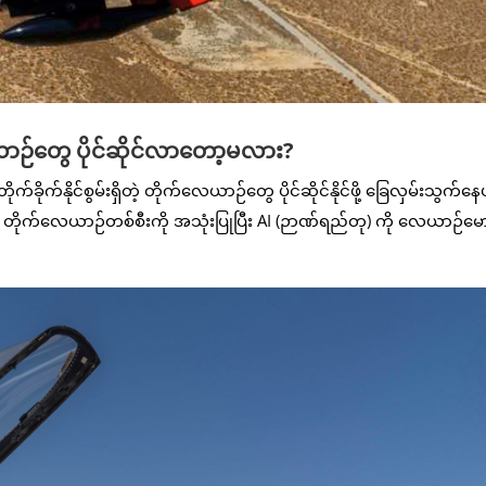
ဉ်တွေ ပိုင်ဆိုင်လာတော့မလား?
က်နိုင်စွမ်းရှိတဲ့ တိုက်လေယာဉ်တွေ ပိုင်ဆိုင်နိုင်ဖို့ ခြေလှမ်းသွက်နေပ
16 တိုက်လေယာဉ်တစ်စီးကို အသုံးပြုပြီး AI (ဉာဏ်ရည်တု) ကို လေယာဉ်မော