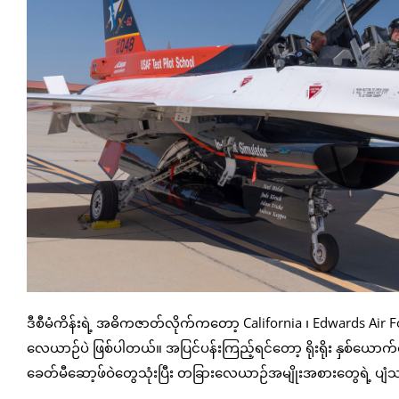
ဒီစီမံကိန်းရဲ့ အဓိကဇာတ်လိုက်ကတော့ California ၊ Edwards Air For
လေယာဉ်ပဲ ဖြစ်ပါတယ်။ အပြင်ပန်းကြည့်ရင်တော့ ရိုးရိုး နှစ်ယောက်
ခေတ်မီဆော့ဖ်ဝဲတွေသုံးပြီး တခြားလေယာဉ်အမျိုးအစားတွေရဲ့ ပျံသန်း