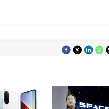
Facebook
X
LinkedIn
What