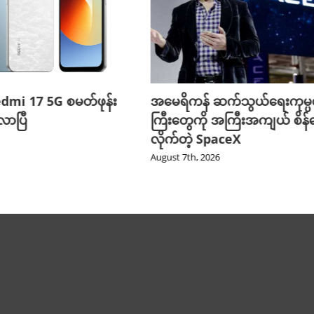
edmi 17 5G စမတ်ဖုန်း
အမေရိကန် ဆက်သွယ်ရေးကုမ္
ာပြီ
ကြီးတွေကို အကြီးအကျယ် စိန်ခ
လိုက်တဲ့ SpaceX
August 7th, 2026