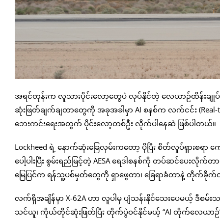
အရင်တုန်းက လူသားပိုင်းလော့တွေပဲ လုပ်နိုင်တဲ့ လေယာဉ်ထိန်းခ
ဆုံးဖြတ်ချက်ချတာတွေကို အခုအခါမှာ AI စနစ်က လက်ငင်း (Rea
ဘေးကင်းရေးအတွက် ပိုင်းလော့တစ်ဦး လိုက်ပါနေဆဲ ဖြစ်ပါတယ်။
Lockheed ရဲ့ နောက်ဆုံးခြေလှမ်းကတော့ ပိုပြီး စိတ်လှုပ်ရှားစရာ 
ပေါ့ပါးပြီး စွမ်းရည်မြင့်တဲ့ AESA ရေဒါစနစ်ကို တပ်ဆင်ပေးလိုက
မြေပြင်က ရန်သူ့ပစ်မှတ်တွေကို ရှာဖွေတာ၊ ခြေရာခံတာနဲ့ တိုက်ခ
လက်ရှိအချိန်မှာ X-62A ဟာ လူပါမှ ပျံသန်းနိုင်သေးပေမယ့် ဒီစမ်းသ
သင်ယူ၊ ကိုယ်တိုင်ဆုံးဖြတ်ပြီး တိုက်ပွဲဝင်နိုင်မယ့် “AI တိုက်လ