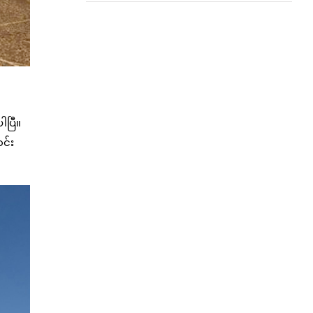
ါပြီ။
င်း