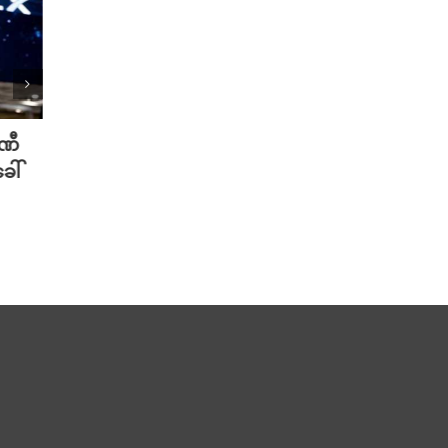
ပဏီ
လူသားတွေထက် AI ရဲ့ လက်ရာကို
Meta 
ေါ်
စာဖတ်သူတွေ ပိုသဘောကျနေပြီ
ချိတ်
လား?
ကို ဟက
August 7th, 2026
August 