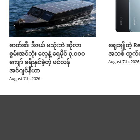
ဓာတ်ဆီ၊ ဒီဇယ် မသုံးဘဲ ဆိုလာ
ဈေးချိုတဲ့ R
စွမ်းအင်သုံး လှေနဲ့ ရေမိုင် ၃,၀၀၀
အသစ် ထွက်လ
ကျော် ခရီးနှင်ခဲ့တဲ့ ဖင်လန်
August 7th, 2026
အင်ဂျင်နီယာ
August 7th, 2026