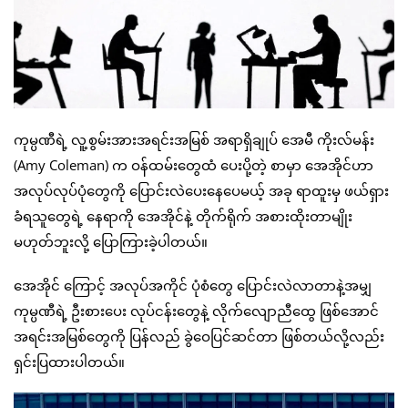
ကုမ္ပဏီရဲ့ လူ့စွမ်းအားအရင်းအမြစ် အရာရှိချုပ် အေမီ ကိုးလ်မန်း
(Amy Coleman) က ဝန်ထမ်းတွေထံ ပေးပို့တဲ့ စာမှာ အေအိုင်ဟာ
အလုပ်လုပ်ပုံတွေကို ပြောင်းလဲပေးနေပေမယ့် အခု ရာထူးမှ ဖယ်ရှား
ခံရသူတွေရဲ့ နေရာကို အေအိုင်နဲ့ တိုက်ရိုက် အစားထိုးတာမျိုး
မဟုတ်ဘူးလို့ ပြောကြားခဲ့ပါတယ်။
အေအိုင် ကြောင့် အလုပ်အကိုင် ပုံစံတွေ ပြောင်းလဲလာတာနဲ့အမျှ
ကုမ္ပဏီရဲ့ ဦးစားပေး လုပ်ငန်းတွေနဲ့ လိုက်လျောညီထွေ ဖြစ်အောင်
အရင်းအမြစ်တွေကို ပြန်လည် ခွဲဝေပြင်ဆင်တာ ဖြစ်တယ်လို့လည်း
ရှင်းပြထားပါတယ်။