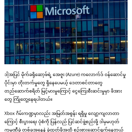
ဒါ့အပြင် မိုက်ခရိုဆော့ဖ်ရဲ့ အေဇူး (Azure) ကလောက်ဒ် ဝန်ဆောင်မှု
ပိုင်းမှာ တိုးတက်မှုတွေ ရှိနေပေမယ့် ဒေတာစင်တာတွေ
တည်ဆောက်စရိတ် မြင့်မားမှုကြောင့် ငွေကြေးစီးဆင်းမှုမှာ ဖိအား
တွေ ကြုံတွေ့နေရပါတယ်။
Xbox ဂိမ်းကဏ္ဍမှာလည်း အမြတ်အစွန်း ရရှိမှု လျော့ကျလာတာ
ကြောင့် စီးပွားရေး ပုံစံကို ပြန်လည် ပြင်ဆင်ဖွဲ့စည်းဖို့ ဒါမှမဟုတ်
ကုမ္ပဏီခွဲ တစ်ခုအနေနဲ့ ခွဲထုတ်ဖို့အထိ စဉ်းစားဆောင်ရွက်နေတယ်