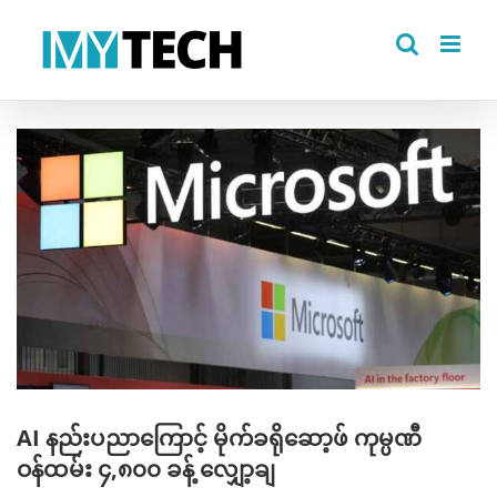
Skip
to
content
View
Larger
Image
AI နည်းပညာကြောင့် မိုက်ခရိုဆော့ဖ် ကုမ္ပဏီ
ဝန်ထမ်း ၄,၈၀၀ ခန့် လျှော့ချ