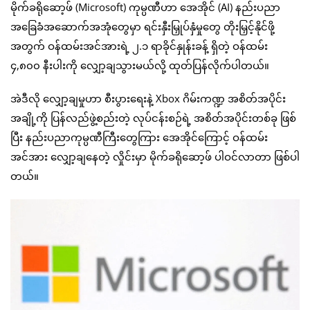
မိုက်ခရိုဆော့ဖ် (Microsoft) ကုမ္ပဏီဟာ အေအိုင် (AI) နည်းပညာ
အခြေခံအဆောက်အအုံတွေမှာ ရင်းနှီးမြှုပ်နှံမှုတွေ တိုးမြှင့်နိုင်ဖို့
အတွက် ဝန်ထမ်းအင်အားရဲ့ ၂.၁ ရာခိုင်နှုန်းခန့် ရှိတဲ့ ဝန်ထမ်း
၄,၈၀၀ နီးပါးကို လျှော့ချသွားမယ်လို့ ထုတ်ပြန်လိုက်ပါတယ်။
အဲဒီလို လျှော့ချမှုဟာ စီးပွားရေးနဲ့ Xbox ဂိမ်းကဏ္ဍ အစိတ်အပိုင်း
အချို့ကို ပြန်လည်ဖွဲ့စည်းတဲ့ လုပ်ငန်းစဉ်ရဲ့ အစိတ်အပိုင်းတစ်ခု ဖြစ်
ပြီး နည်းပညာကုမ္ပဏီကြီးတွေကြား အေအိုင်ကြောင့် ဝန်ထမ်း
အင်အား လျှော့ချနေတဲ့ လှိုင်းမှာ မိုက်ခရိုဆော့ဖ် ပါဝင်လာတာ ဖြစ်ပါ
တယ်။