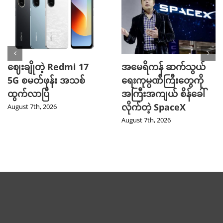
ဈေးချိုတဲ့ Redmi 17
အမေရိကန် ဆက်သွယ်
5G စမတ်ဖုန်း အသစ်
ရေးကုမ္ပဏီကြီးတွေကို
ထွက်လာပြီ
အကြီးအကျယ် စိန်ခေါ်
လိုက်တဲ့ SpaceX
August 7th, 2026
August 7th, 2026