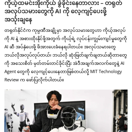
ကိုယ့်ထမင်းအိုးကိုယ် ခွဲခိုင်းနေတာလား – တရုတ်
အလုပ်သမားတွေကို AI ကို လေ့ကျင့်ပေးဖို့
အသုံးချနေ
တရုတ်နိုင်ငံက ကုမ္ပဏီအချို့မှာ အလုပ်သမားတွေဟာ ကိုယ့်အလုပ်
ကို AI နဲ့ အစားထိုးနိုင်ဖို့အတွက် ကိုယ့်ရဲ့ လုပ်ငန်းကျွမ်းကျင်မှုတွေကို
AI ဆီ အပ်နှံပေးဖို့ ဖိအားပေးခံနေရပါတယ်။ အလုပ်သမားတွေ
ဘယ်လိုအလုပ်လုပ်တယ်၊ ဘယ်လို ဆုံးဖြတ်ချက်ချတယ်ဆိုတာတွေ
ကို အသေးစိတ် မှတ်တမ်းတင်ခိုင်းပြီး အဲဒီအချက်အလက်တွေနဲ့ AI
Agent တွေကို လေ့ကျင့်ပေးနေတာဖြစ်တယ်လို့ MIT Technology
Review က ဖော်ပြလိုက်ပါတယ်။