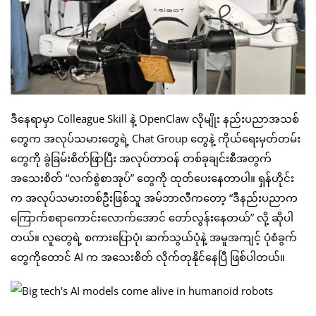
ဒီနေရာမှာ Colleague Skill နဲ့ OpenClaw လိုမျိုး နည်းပညာအသစ်
တွေက အလုပ်သမားတွေရဲ့ Chat Group တွေနဲ့ ကိုယ်ရေးမှတ်တမ်း
တွေကို ခွဲခြမ်းစိတ်ဖြာပြီး အလုပ်တာဝန် တစ်ခုချင်းစီအတွက်
အသေးစိတ် “လက်စွဲစာအုပ်” တွေကို ထုတ်ပေးနေတာပါ။ ရှန်ဟိုင်း
က အလုပ်သမားတစ်ဦးဖြစ်သူ အမ်ဘာလီကတော့ “ဒီနည်းပညာက
ကြောက်စရာကောင်းလောက်အောင် တော်လွန်းနေတယ်” လို့ ဆိုပါ
တယ်။ လူတွေရဲ့ စကားပြောပုံ၊ ဆက်သွယ်ပုံနဲ့ အမူအကျင့် ပုံစံခွက်
တွေကိုတောင် AI က အသေးစိတ် လိုက်တုနိုင်နေပြီ ဖြစ်ပါတယ်။