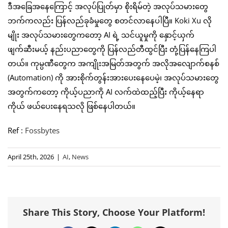
ဒီအခြေအနေကြောင့် အလုပ်ပြုတ်မှာ စိုးရိမ်တဲ့ အလုပ်သမားတွေ
ဘက်ကလည်း ပြန်လည်ခုခံမှုတွေ စတင်လာနေပါပြီ။ Koki Xu လို
မျိုး အလုပ်သမားတွေကတော့ AI ရဲ့ သင်ယူမှုကို နှောင့်ယှက်
ဖျက်ဆီးမယ့် နည်းပညာတွေကို ပြန်လည်တီထွင်ပြီး တုံ့ပြန်နေကြပါ
တယ်။ ကုမ္ပဏီတွေက အကျိုးအမြတ်အတွက် အလိုအလျောက်စနစ်
(Automation) ကို အားစိုက်တွန်းအားပေးနေပေမဲ့၊ အလုပ်သမားတွေ
အတွက်ကတော့ ကိုယ့်ပညာကို AI လက်ထဲထည့်ပြီး ကိုယ့်နေရာ
ကိုယ် ဖယ်ပေးနေရသလို ဖြစ်နေပါတယ်။
Ref :
Fossbytes
April 25th, 2026
|
AI
,
News
Share This Story, Choose Your Platform!