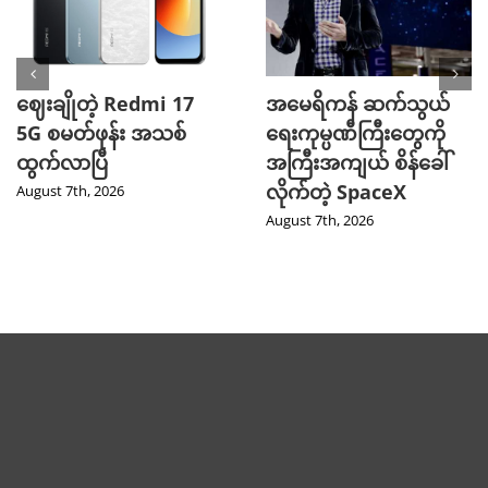
ဈေးချိုတဲ့ Redmi 17
အမေရိကန် ဆက်သွယ်
5G စမတ်ဖုန်း အသစ်
ရေးကုမ္ပဏီကြီးတွေကို
ထွက်လာပြီ
အကြီးအကျယ် စိန်ခေါ်
လိုက်တဲ့ SpaceX
August 7th, 2026
August 7th, 2026