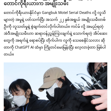
တောင်ကိုရီးယားက အမျိုးသမီး
တောင်ကိုရီးယားနိုင်ငံမှာ Gangbuk Motel Serial Deaths လို့ လူသိ
များတဲ့ အမှုနဲ့ ပတ်သက်ပြီး အသက် ၂၂ နှစ်အရွယ် အမျိုးသမီးတစ်
ဦးကို လူသတ်မှုနဲ့ စွဲချက်တင်လိုက်ပါတယ်။ ကင်မ် လို့ အမည်ရတဲ့
အဲဒီအမျိုးသမီးဟာ ဆရာဝန်ညွှန်ကြားချက်နဲ့ သောက်ရတဲ့ အိပ်ဆေး
တွေကို အရက်နဲ့ ရောစပ်ပြီး တိုက်ပါက လူကို သေစေနိုင်သလား ဆို
တာကို ChatGPT AI ထံမှာ ကြိုတင်မေးမြန်းပြီး လေ့လာခဲ့တာ ဖြစ်ပါ
တယ်။