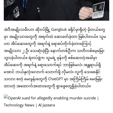
အဲဒီအမျိုးသမီးဟာ ဆိုးလ်မြို့ Gangbuk ခရိုင်မှာရှိတဲ့ မိုတယ်တွေ
မှာ အမျိုးသားတွေကို အရက်ထဲ ဆေးခတ်ခဲ့တာ ဖြစ်ပါတယ်။ သူမ
ဟာ အိပ်ဆေးတွေကို အရက်နဲ့ ရောစပ်တိုက်ခဲ့တာကြောင့်
အမျိုးသား ၂ ဦး သေဆုံးခဲ့ပြီး နောက်တစ်ဦးက သတိလစ်မေ့မြော
သွားခဲ့ပါတယ်။ ရဲတပ်ဖွဲ့က သူမရဲ့ ဖုန်းကို စစ်ဆေးတဲ့အခါမှာ
အိပ်ဆေးကို အရက်နဲ့ ရောသောက်ရင် ဘာဖြစ်မလဲ၊ အန္တရာယ်ရှိ
အောင် ဘယ်နှလုံးလောက် သောက်ဖို့ လိုမလဲ၊ လူကို သေစေနိုင်
သလား စတဲ့ မေးခွန်းတွေကို ChatGPT မှာ အကြိမ်ကြိမ် မေးမြန်း
ထားတဲ့ အထောက်အထားတွေကို ရှာဖွေတွေ့ရှိခဲ့ပါတယ်။