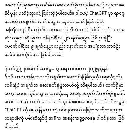
အစောပိုင်းမှာတော့ ကင်မ်က ဆေးခတ်ခဲ့တာ မှန်ပေမယ့် လူသေစေ
နိုင်မှန်း မသိခဲ့ဘူးလို့ ငြင်းဆိုခဲ့ပါတယ်။ ဒါပေမဲ့ ChatGPT မှာ ရှာဖွေ
ထားတဲ့ အချက်အလက်တွေက သူမမှာ သတ်ဖြတ်လိုတဲ့
အကြံအစည်ရှိကြောင်း သက်သေပြလိုက်တာပဲ ဖြစ်ပါတယ်။ ပထမ
ဆုံး လူသေဆုံးမှုဟာ ဇန်နဝါရီလ ၂၈ ရက်နေ့မှာ ဖြစ်ပွားခဲ့ပြီး
ဖေဖော်ဝါရီလ ၉ ရက်နေ့မှာလည်း နောက်ထပ် အမျိုးသားတစ်ဦး
ထပ်မံသေဆုံးခဲ့တာ ဖြစ်ပါတယ်။
ရဲတပ်ဖွဲ့ရဲ့ စုံစမ်းစစ်ဆေးမှုတွေအရ ကင်မ်ဟာ ၂၀၂၅ ခုနှစ်
ဒီဇင်ဘာလတုန်းကလည်း ရည်းစားဟောင်းဖြစ်သူကို အခုလိုနည်း
လမ်းနဲ့ပဲ အရက်ထဲ ဆေးခတ်ခဲ့ဖူးတယ်လို့ သိရပါတယ်။ လက်ရှိမှာ
တော့ အာဏာပိုင်တွေက သေဆုံးသူ အရေအတွက် ဒီထက်ပိုများနိုင်
သေးလား ဆိုတာကို ဆက်လက် စုံစမ်းစစ်ဆေးနေပါတယ်။ ဒီအမှုမှာ
ChatGPT ကို မေးမြန်းထားတဲ့ ဒစ်ဂျစ်တယ် ခြေရာလက်ရာတွေက
တရားခံကို ဖမ်းဆီးနိုင်ဖို့ အဓိက အခန်းကဏ္ဍကနေ ပါဝင်ခဲ့တာ ဖြစ်
ပါတယ်။