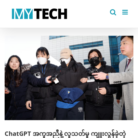
Skip
to
content
View
Larger
Image
ChatGPT အကူအညီနဲ့ လူသတ်မှု ကျူးလွန်ခဲ့တဲ့