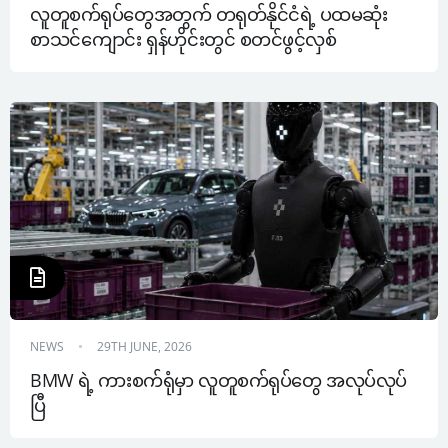
လူတူစက်ရုပ်တွေအတွက် တရုတ်နိုင်ငံရဲ့ ပထမဆုံး 
စာသင်ကျောင်း ရှန်ဟိုင်းတွင် စတင်ဖွင့်လှစ်
NEWS
29TH JUNE, 2026
BMW ရဲ့ ကားစက်ရုံမှာ လူတူစက်ရုပ်တွေ အလုပ်လုပ်
ပြီ