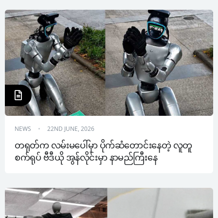
NEWS
22ND JUNE, 2026
တရုတ်က လမ်းမပေါ်မှာ ပိုက်ဆံတောင်းနေတဲ့ လူတူ
စက်ရုပ် ဗီဒီယို အွန်လိုင်းမှာ နာမည်ကြီးနေ