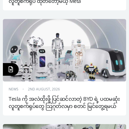
လူတူစက်ရုပ် ထုတ်တော့မယ့် Meta
NEWS
2ND AUGUST, 2026
Tesla ကို အလဲထိုးဖို့ ပြင်ဆင်လာတဲ့ BYD ရဲ့ ပထမဆုံး 
လူတူစက်ရုပ်တွေ သြဂုတ်လမှာ စတင် မြင်တွေ့ရမယ်