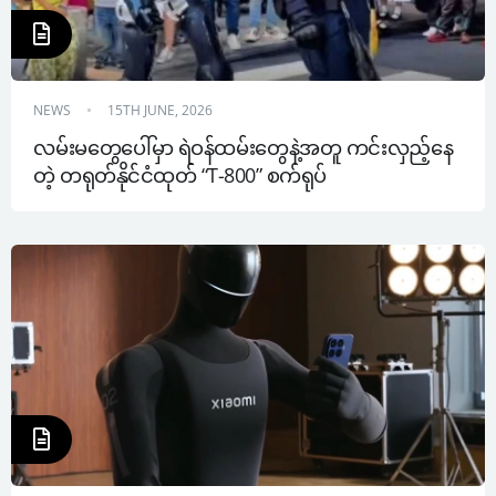
NEWS
15TH JUNE, 2026
လမ်းမတွေပေါ်မှာ ရဲဝန်ထမ်းတွေနဲ့အတူ ကင်းလှည့်နေ
တဲ့ တရုတ်နိုင်ငံထုတ် “T-800” စက်ရုပ်