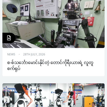
NEWS
28TH JULY, 2026
စ-စ်သင်္ဘောမောင်းနိုင်တဲ့ တောင်ကိုရီးယားရဲ့ လူတူ
စက်ရုပ်