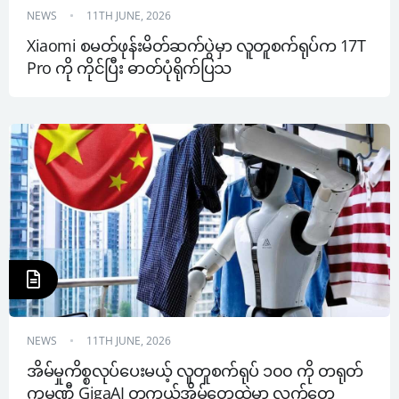
NEWS
11TH JUNE, 2026
Xiaomi စမတ်ဖုန်းမိတ်ဆက်ပွဲမှာ လူတူစက်ရုပ်က 17T 
Pro ကို ကိုင်ပြီး ဓာတ်ပုံရိုက်ပြသ
NEWS
11TH JUNE, 2026
အိမ်မှုကိစ္စလုပ်ပေးမယ့် လူတူစက်ရုပ် ၁၀၀ ကို တရုတ်
ကုမ္ပဏီ GigaAI တကယ့်အိမ်တွေထဲမှာ လက်တွေ့