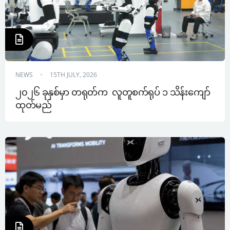
NEWS
15TH JULY, 2026
၂၀၂၆ ခုနှစ်မှာ တရုတ်က  လူတူစက်ရုပ် ၁ သိန်းကျော်
ထုတ်မည် 