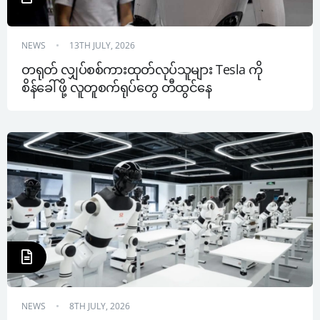
NEWS
13TH JULY, 2026
တရုတ် လျှပ်စစ်ကားထုတ်လုပ်သူများ Tesla ကို 
စိန်ခေါ်ဖို့ လူတူစက်ရုပ်တွေ တီထွင်နေ
NEWS
8TH JULY, 2026