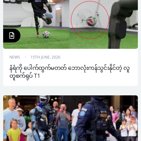
NEWS
15TH JUNE, 2026
နံရံကို ပေါက်ထွက်မတတ် ဘောလုံးကန်သွင်းနိုင်တဲ့ လူ
တူစက်ရုပ် T1