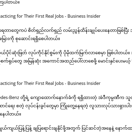
ေကြပါတယ်။
ေတာတွေကပဲ စိတ်ရှည်လက်ရှည် လမ်းညွှန်ထိန်းချုပ်ပေးနေတာဖြစ်ပြီး
ားကို စုဆောင်းရရှိစေပါတယ်။
ိုင်ဆုံးဖြတ် လုပ်ကိုင်နိုင်စွမ်းကို ပိုမိုထက်မြက်လာစေမှာ ဖြစ်ပါတယ်။ 
စက်ရုပ်တွေ အမြန်ဆုံး အကောင်အထည်ပေါ်လာစေဖို့ မောင်းနှင်ပေးမယ့်
s-Benz တို့ရဲ့ ကျောထောက်နောက်ခံကို ရရှိထားတဲ့ အဲဒီကုမ္ပဏီက သူတို
ဆောင်ရေး စတဲ့ လုပ်ငန်းခွင်တွေမှာ ကြုံတွေ့နေရတဲ့ လူသားလုပ်သားရှားပါးမ
ြည်နေပါတယ်။
ယ်ကျယ်ပြန့်ပြန့် ချပြရောင်းချနိုင်ဖို့အတွက် ပြင်ဆင်တဲ့အနေနဲ့ နောက်ထပ်