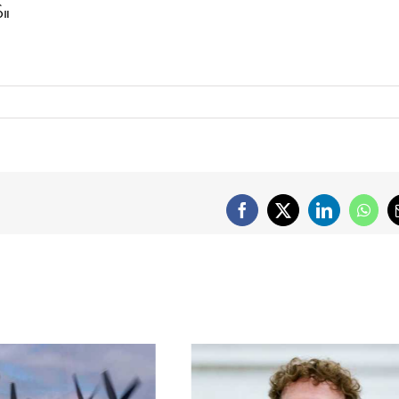
်။
Facebook
X
LinkedIn
What