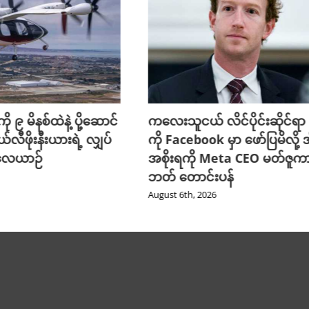
ို ၉ မိနစ်ထဲနဲ့ ပို့ဆောင်
ကလေးသူငယ် လိင်ပိုင်းဆိုင်ရာ ပိ
ယ်လီဖိုးနီးယားရဲ့ လျှပ်
ကို Facebook မှာ ဖော်ပြမိလို့ အ
 လေယာဉ်
အစိုးရကို Meta CEO မတ်ဇူက
ဘတ် တောင်းပန်
August 6th, 2026