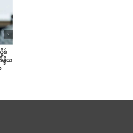
ု့စ်
တရုတ်မှာ AI စမတ်ဆောင်းဦးထုပ်
သိပ္ပ
ိန္ဒိယ
တွေ ဆောင်းလာတဲ့ အစားအစာ Deli
တဲ့ အ
ာ
သမားများ
ပါဝင်
သတိပ
August 6th, 2026
August 