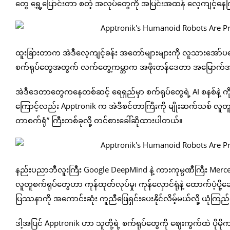
တွေ ရွှေ့ပြောင်းတာ စတဲ့ အလုပ်တွေကို အပြင်းအထန် လေ့ကျင့်န
ထူးခြားတာက အဲဒီလေ့ကျင့်ခန်း အတော်များများကို လူသားအော်ပရ
စက်ရုပ်တွေအတွက် လက်တွေ့ကမ္ဘာက အဖိုးတန်ဒေတာ အမြောက်အမြ
အဲဒီဒေတာတွေကနေတစ်ဆင့် ရေရှည်မှာ စက်ရုပ်တွေရဲ့ AI စနစ်နဲ့ ကိုယ်ပ
ကြောင့်လည်း Apptronik က အဲဒီစင်တာကြီးကို မျိုးဆက်သစ် လူတူ
တာစက်ရုံ” ကြီးတစ်ခုလို့ တင်စားခေါ်ဆိုထားပါတယ်။
နည်းပညာဘီလူးကြီး Google DeepMind နဲ့ ကားကုမ္ပဏီကြီး Mercede
လူတူစက်ရုပ်တွေဟာ ကုန်ထုတ်လုပ်မှု၊ ကုန်လှောင်ရုံနဲ့ ထောက်ပံ့ပို့
ပြဿနာကို အကောင်းဆုံး ကူညီဖြေရှင်းပေးနိုင်လိမ့်မယ်လို့ ယုံက
ဒါ့အပြင် Apptronik ဟာ သူတို့ရဲ့ စက်ရုပ်တွေကို ဈေးကွက်ထဲ ပိုမိုကျ