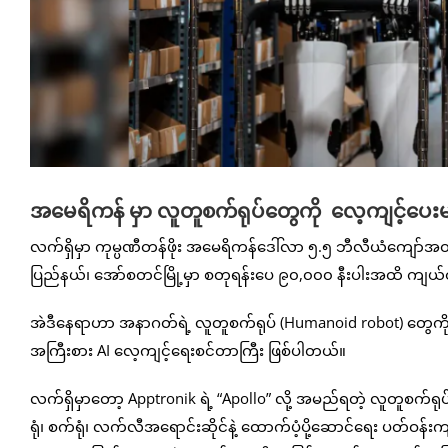
အမေရိကန် မှာ လူတူစက်ရုပ်တွေကို လေ့ကျင့်ပေးမယ့်
လက်ရှိမှာ ကုမ္ပဏီတန်ဖိုး အမေရိကန်ဒေါ်လာ ၅.၅ ဘီလီယံကျော်အ
ပြည်နယ်၊ အော်စတင်မြို့မှာ စတုရန်းပေ ၉၀,၀၀၀ နီးပါးအထိ ကျယ်ဝန်းတ
အဲဒီနေရာဟာ အနာဂတ်ရဲ့ လူတူစက်ရုပ် (Humanoid robot) တွေကို လ
အကြီးစား AI လေ့ကျင့်ရေးစင်တာကြီး ဖြစ်ပါတယ်။
လက်ရှိမှာတော့ Apptronik ရဲ့ “Apollo” လို့ အမည်ရတဲ့ လူတူစက်ရ
ရုံ၊ စက်ရုံ၊ လက်လီအရောင်းဆိုင်နဲ့ ထောက်ပံ့ပို့ဆောင်ရေး ပတ်ဝန်