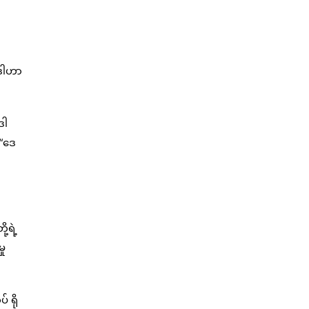
 ဒါဟာ
ဒါ
 “ဒေ
့ရဲ့
ှု
 ရို