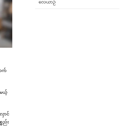
လေယာဉ်
ကဆက်
မယ့်
ှောင်
္စည်း