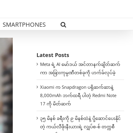
SMARTPHONES
Latest Posts
Meta ရဲ့ AI မော်ဒယ် အင်တာနက်ချိတ်ဆက်
ကာ အခြားကုမ္ပဏီတစ်ခုကို ဟက်ခ်လုပ်ခဲ့
Xiaomi က Snapdragon ပရိုဆက်ဆာနဲ့
8,000mAh ဘက်ထရီ ပါတဲ့ Redmi Note
17 ကို မိတ်ဆက်
၃၅ မိနစ် ခရီးကို ၉ မိနစ်ထဲနဲ့ ပို့ဆောင်ပေးနိုင်
တဲ့ ကယ်လီဖိုးနီးယားရဲ့ လျှပ်စ-စ် တက္ကစီ