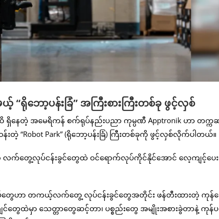
 “ရိုဘော့ပန်းခြံ” အကြီးစားကြီးတစ်ခု ဖွင့်လှစ်
ထိ ရှိနေတဲ့ အမေရိကန် စက်ရုပ်နည်းပညာ ကုမ္ပဏီ Apptronik ဟာ တက္
ဲ့ “Robot Park” (ရိုဘော့ပန်းခြံ) ကြီးတစ်ခုကို ဖွင့်လှစ်လိုက်ပါတယ်။
က်တွေ့လုပ်ငန်းခွင်တွေထဲ ဝင်ရောက်လုပ်ကိုင်နိုင်အောင် လေ့ကျင့်ပေး
ုပ်တွေဟာ တကယ့်လက်တွေ့ လုပ်ငန်းခွင်တွေအတိုင်း ဖန်တီးထားတဲ့ ကုန်လ
းကျင်တွေထဲမှာ သေတ္တာတွေဆင့်တာ၊ ပစ္စည်းတွေ အမျိုးအစားခွဲတာနဲ့ ကုန်ပစ