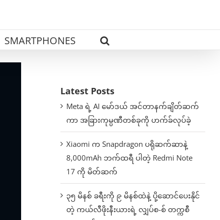
SMARTPHONES
Latest Posts
Meta ရဲ့ AI မော်ဒယ် အင်တာနက်ချိတ်ဆက်
ကာ အခြားကုမ္ပဏီတစ်ခုကို ဟက်ခ်လုပ်ခဲ့
Xiaomi က Snapdragon ပရိုဆက်ဆာနဲ့
8,000mAh ဘက်ထရီ ပါတဲ့ Redmi Note
17 ကို မိတ်ဆက်
၃၅ မိနစ် ခရီးကို ၉ မိနစ်ထဲနဲ့ ပို့ဆောင်ပေးနိုင်
တဲ့ ကယ်လီဖိုးနီးယားရဲ့ လျှပ်စ-စ် တက္ကစီ