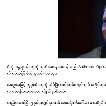
ဒီလို အန္တရာယ်တွေကို သတိပေးနေပေမယ့်လည်း Anthropic၊ OpenAI 
ကို ရပ်တန့်ဖို့ စိတ်ကူးမရှိကြပါဘူး။
အထူးသဖြင့် ကုမ္ပဏီတွေကို သိပ်ပြီး တင်းတင်းကျပ်ကျပ် မကိုင်တွယ
က ဝမ်းမြောက်ဝမ်းသာ ကြိုဆိုခဲ့ပါတယ်။
တည်ထောင်ပြီး ၅ နှစ်အတွင်းမှာတင် အမေရိကန်ဒေါ်လာ ၁ ထရီလီယံ 