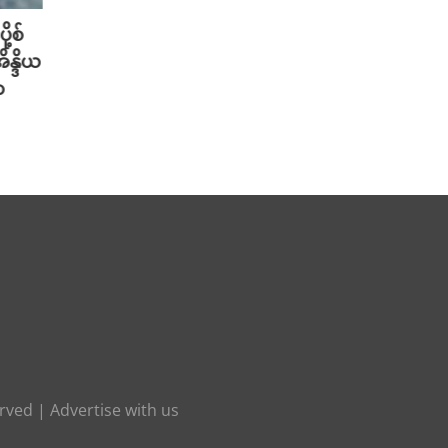
ု့စ်
တရုတ်မှာ AI စမတ်ဆောင်းဦးထုပ်
သိပ္ပ
ိန္ဒိယ
တွေ ဆောင်းလာတဲ့ အစားအစာ Deli
တဲ့ အ
ာ
သမားများ
ပါဝင်
သတိပ
August 6th, 2026
August 
erved |
Advertise with us