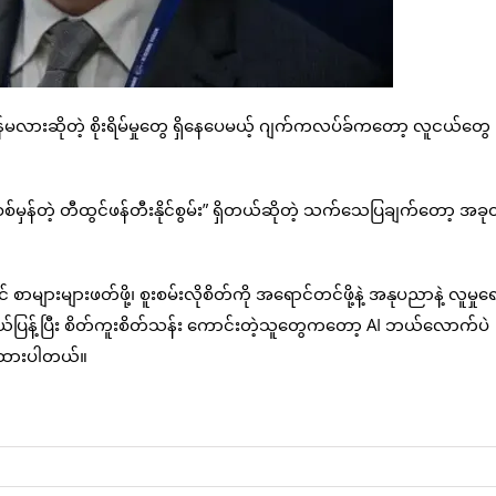
်မလားဆိုတဲ့ စိုးရိမ်မှုတွေ ရှိနေပေမယ့် ဂျက်ကလပ်ခ်ကတော့ လူငယ်တွေ
ှန်တဲ့ တီထွင်ဖန်တီးနိုင်စွမ်း” ရှိတယ်ဆိုတဲ့ သက်သေပြချက်တော့ အခုထိ
များများဖတ်ဖို့၊ စူးစမ်းလိုစိတ်ကို အရောင်တင်ဖို့နဲ့ အနုပညာနဲ့ လူမှုရေး
ယ်ပြန့်ပြီး စိတ်ကူးစိတ်သန်း ကောင်းတဲ့သူတွေကတော့ AI ဘယ်လောက်ပဲ
ပ်ထားပါတယ်။