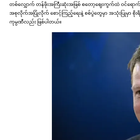
တစ်လျှောက် တန်ဖိုးအကြီးဆုံးအဖြစ် စတော့ဈေးကွက်ထဲ ဝင်ရောက်ဖို
အစုလိုက်အပြုံလိုက် စောင့်ကြည့်ရေးနဲ့ စစ်ပွဲတွေမှာ အသုံးပြုမှာ 
ကုမ္ပဏီလည်း ဖြစ်ပါတယ်။