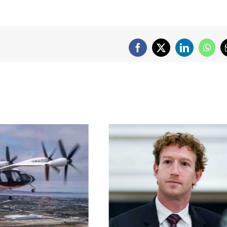
Facebook
X
LinkedIn
What