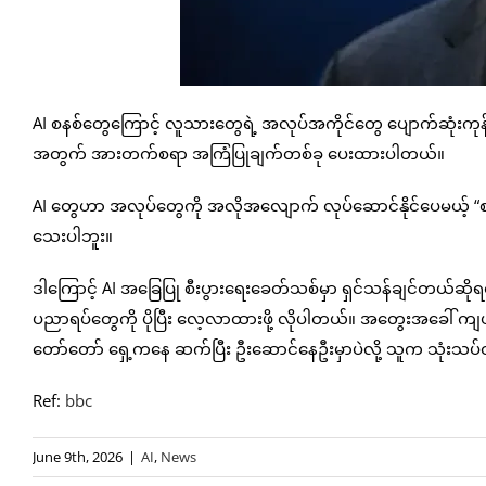
AI စနစ်တွေကြောင့် လူသားတွေရဲ့ အလုပ်အကိုင်တွေ ပျောက်ဆုံးကုန
အတွက် အားတက်စရာ အကြံပြုချက်တစ်ခု ပေးထားပါတယ်။
AI တွေဟာ အလုပ်တွေကို အလိုအလျောက် လုပ်ဆောင်နိုင်ပေမယ့် “စစ်မ
သေးပါဘူး။
ဒါကြောင့် AI အခြေပြု စီးပွားရေးခေတ်သစ်မှာ ရှင်သန်ချင်တယ်ဆိုရင် စာ
ပညာရပ်တွေကို ပိုပြီး လေ့လာထားဖို့ လိုပါတယ်။ အတွေးအခေါ် ကျ
တော်တော် ရှေ့ကနေ ဆက်ပြီး ဦးဆောင်နေဦးမှာပဲလို့ သူက သုံးသ
Ref:
bbc
June 9th, 2026
|
AI
,
News