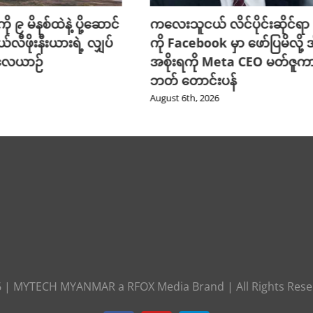
ို ၉ မိနစ်ထဲနဲ့ ပို့ဆောင်
ကလေးသူငယ် လိင်ပိုင်းဆိုင်ရာ ပိ
ယ်လီဖိုးနီးယားရဲ့ လျှပ်
ကို Facebook မှာ ဖော်ပြမိလို့ အ
 လေယာဉ်
အစိုးရကို Meta CEO မတ်ဇူက
ဘတ် တောင်းပန်
August 6th, 2026
6
|
MYTECH MYANMAR
a
RFOX Media
Brand | All Rights Res