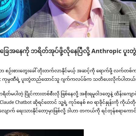
ေအနေကို ဘရိတ်အုပ်ဖို့လိုနေပြီလို့ Anthropic ပူးတွဲ
သာ စဉ်းစားတွေးခေါ် တိုးတက်လာနိုင်မယ့် အဆင့်ကို ရောက်ဖို့ လက်တစ်က
Anthropic ကုမ္ပဏီရဲ့ ပူးတွဲတည်ထောင်သူ ဂျက်ကလပ်ခ်က သတိပေးလိုက်ပါတယ်
ါတဲ့ ပြိုင်ကားတစ်စီးလို ဖြစ်နေလို့ အစိုးရမူဝါဒတွေနဲ့ ထိန်းကျောင်း
ude Chatbot ဆိုရင်တောင် သူ့ရဲ့ ကုဒ်စနစ် ၈၀ ရာခိုင်နှုန်းကို ကိုယ်တိုင
ုအလျောက် ရေးသားနိုင်တော့မှာဖြစ်လို့ ဒါဟာ တကယ်ကို ရင်တုန်စရာကောင်