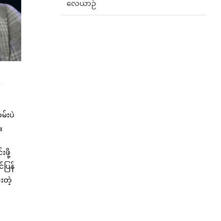
လေယာဉ်
မ်းပဲ
။
ဖို့
်ပြန်
းတဲ့