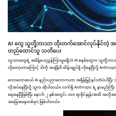
AI တွေ သူတို့ဘာသာ တိုးတက်အောင်လုပ်နိုင်တဲ့ အခြ
တည်ထောင်သူ သတိပေး
လူသားတွေရဲ့ အမိန့်ပေးညွှန်ကြားမှုမရှိဘဲ AI စနစ်တွေက သူတို့ဘာ
လိုတော့တာကြောင့် ဒါကို အချိန်မီ ထိန်းချုပ်ဖို့ လိုနေပြီလို့ 
လောလောဆယ် AI နည်းပညာလောကဟာ အရှိန်မြှင့်နင်းတံပဲပါပြီး ဘရိတ်မပ
လိုအပ်နေပြီလို့ သူက ဆိုပါတယ်။ လက်ရှိ Anthropic ရဲ့ နာမည်ကြီး Cla
ရေးနေပြီဖြစ်ပြီး နောက် ၂ နှစ်အတွင်း ၁၀၀ ရာခိုင်နှုန်းအထိ အလိ
အခြေအနေတစ်ခုပဲ ဖြစ်ပါတယ်။