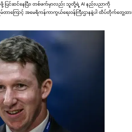
့ ပြင်ဆင်နေပြီး၊ တစ်ဖက်မှာလည်း သူတို့ရဲ့ AI နည်းပညာကို
စိုးရိမ်တာကြောင့် အမေရိကန်ကာကွယ်ရေးဝန်ကြီးဌာနနဲ့ပါ ထိပ်တိုက်တွေ့ထား