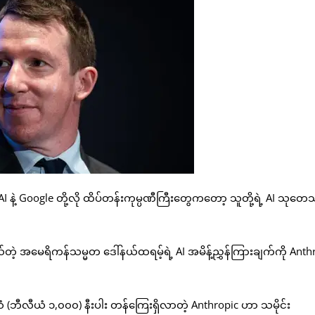
နဲ့ Google တို့လို ထိပ်တန်းကုမ္ပဏီကြီးတွေကတော့ သူတို့ရဲ့ AI သုတ
်တဲ့ အမေရိကန်သမ္မတ ဒေါ်နယ်ထရမ့်ရဲ့ AI အမိန့်ညွှန်ကြားချက်ကို Anth
(ဘီလီယံ ၁,၀၀၀) နီးပါး တန်ကြေးရှိလာတဲ့ Anthropic ဟာ သမိုင်း