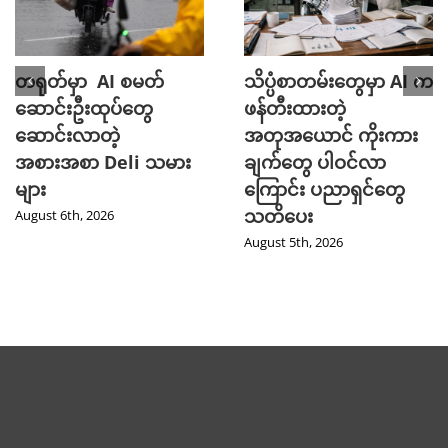
တရုတ်မှာ AI စမတ်
သိပ္ပံစာတမ်းတွေမှာ AI က
ဆောင်းဦးထုပ်တွေ
ဖန်တီးထားတဲ့
ဆောင်းလာတဲ့
အတုအယောင် ကိုးကား
အစားအစာ Deli သမား
ချက်တွေ ပါဝင်လာ
များ
ကြောင်း ပညာရှင်တွေ
သတိပေး
August 6th, 2026
August 5th, 2026