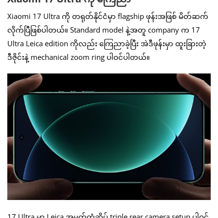
Xiaomi 17 Ultra ကို တရုတ်နိုင်ငံမှာ flagship ဖုန်းအဖြစ် မိတ်ဆက်
လိုက်ပြီဖြစ်ပါတယ်။ Standard model နဲ့အတူ company က 17
Ultra Leica edition ကိုလည်း ကြေညာခဲ့ပြီး အဲဒီဖုန်းမှာ ထူးခြားတဲ့
ဒီဇိုင်းနဲ့ mechanical zoom ring ပါဝင်ပါတယ်။
17 Ultra မှာ Leica အမှတ်တံဆိပ် triple rear camera setup ပါဝင်