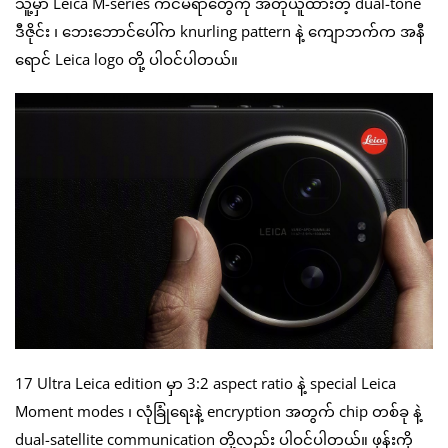
သူ့မှာ Leica M-series ကင်မရာတွေကို အတုယူထားတဲ့ dual-tone
ဒီဇိုင်း ၊ ဘေးဘောင်ပေါ်က knurling pattern နဲ့ ကျောဘက်က အနီ
ရောင် Leica logo တို့ ပါဝင်ပါတယ်။
17 Ultra Leica edition မှာ 3:2 aspect ratio နဲ့ special Leica
Moment modes ၊ လုံခြုံရေးနဲ့ encryption အတွက် chip တစ်ခု နဲ့
dual-satellite communication တို့လည်း ပါဝင်ပါတယ်။ ဖုန်းကို