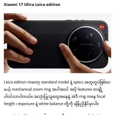
Xiaomi 17 Ultra Leica edition
Leica edition ကတော့ standard model နဲ့ specs အတူတူပဲဖြစ်ပေ
မယ့် mechanical zoom ring အပါအဝင် အပို features တချို့
ပါဝင်လာပါတယ်။ အသုံးပြုသူတွေအနေနဲ့ အဲဒီ ring ကနေ focal
length ၊ exposure နဲ့ white balance တို့ကို ချိန်ညှိနိုင်မှာပါ။