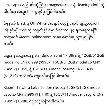
lens cap ၊ လည်ပင်းဆွဲကြိုး ၊ magnetic case နဲ့ cleaning cloth တို့
ပါဝင်တဲ့ အထူး box နဲ့ ရရှိမှာဖြစ်ပါတယ်။
ဒီဖုန်းကို Black နဲ့ Off-White အရောင်တွေနဲ့ ရောင်းချသွားမှာပါ။
ဖုန်းနှစ်မျိုးစလုံးကို တရုတ်နိုင်ငံမှာ ဒီဇင်ဘာ ၂၇ ရက်နေ့ကစပြီး
တရားဝင် Xiaomi online store ကနေ ရောင်းချသွားမှာဖြစ်ပါ
တယ်။
ဈေးနှုန်းတွေအနေနဲ့ standard Xiaomi 17 Ultra ရဲ့ 12GB/512GB
model က CNY 6,999 ($995) ၊ 16GB/512GB model က CNY
7,499 ($1,065) နဲ့ 16GB/1TB model ကတော့ CNY 8,499
($1,210) အသီးသီး ကျသင့်မှာဖြစ်ပါတယ်။
Xiaomi 17 Ultra Leica edition ကတော့ 16GB/512GB model
အတွက် CNY 7,999 ($1,140) နဲ့ 16GB/1TB model အတွက် CNY
8,999 ($1,280) ကျသင့်မှာဖြစ်ပါတယ်။