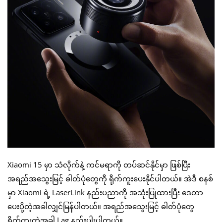
Xiaomi 15 မှာ သံလိုက်နဲ့ ကင်မရာကို တပ်ဆင်နိုင်မှာ ဖြစ်ပြီး
အရည်အသွေးမြင့် ဓါတ်ပုံတွေကို ရိုက်ကူးပေးနိုင်ပါတယ်။ အဲဒီ စနစ်
မှာ Xiaomi ရဲ့ LaserLink နည်းပညာကို အသုံးပြုထားပြီး ဒေတာ
ပေးပို့တဲ့အခါလျှင်မြန်ပါတယ်။ အရည်အသွေးမြင့် ဓါတ်ပုံတွေ
ရိုက်ကူးတဲ့အခါ Lag နည်းပါးပါတယ်။