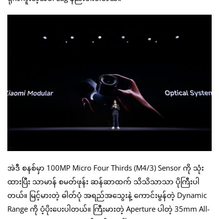
အဲဒီ စနစ်မှာ 100MP Micro Four Thirds (M4/3) Sensor ကို သုံး
ထားပြီး သာမာန် စမတ်ဖုန်း ဆန်ဆာထက် သိသိသာသာ ပိုကြီးပါ
တယ်။ မြင့်မားတဲ့ ဓါတ်ပုံ အရည်အသွေးနဲ့ ကောင်းမွန်တဲ့ Dynamic
Range ကို ပံ့ပိုးပေးပါတယ်။ ကြီးမားတဲ့ Aperture ပါတဲ့ 35mm All-