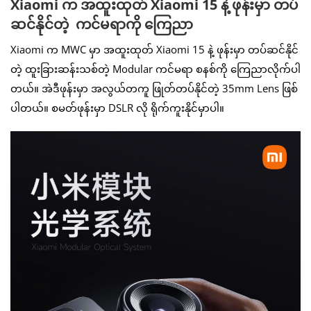
Xiaomi က အထူးထုတ် Xiaomi 15 နဲ့ ဖုန်းမှာ တပ်
ဆင်နိုင်တဲ့ ကင်မရာကို ကြေညာ
Xiaomi က MWC မှာ အထူးထုတ် Xiaomi 15 နဲ့ ဖုန်းမှာ တပ်ဆင်နိုင်
တဲ့ ထူးခြားဆန်းသစ်တဲ့ Modular ကင်မရာ စနစ်ကို ကြေညာလိုက်ပါ
တယ်။ အဲဒီဖုန်းမှာ အလွယ်တကူ ဖြုတ်တပ်နိုင်တဲ့ 35mm Lens ဖြစ်
ပါတယ်။ စမတ်ဖုန်းမှာ DSLR လို ရိုက်ကူးနိုင်မှာပါ။