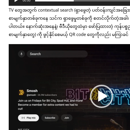
00:00
TV တွေအတွက် contextual search (ရှာဖွေတဲ့ ပတ်ဝန်းကျင်အခြ
စာမျက်နှာတစ်ခုကနေ သင်က ရှာဖွေမှုတစ်ခုကို စတင်လိုက်တဲ့အခါ၊ အဲဒီ
ပါတယ်။ နောက်ဆုံးအနေနဲ့၊ ဗီဒီယိုတွေထဲမှာ ဖော်ပြထားတဲ့ ကုန်ပစ္
စာမျက်နှာတွေ) ကို ဖွင့်နိုင်စေမယ့် QR code တွေကိုလည်း မကြာခင်
Video
Player