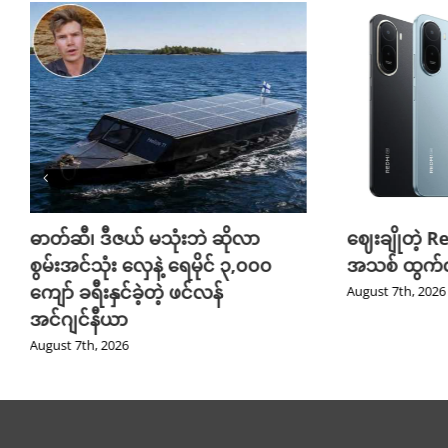
ဓာတ်ဆီ၊ ဒီဇယ် မသုံးဘဲ ဆိုလာ
ဈေးချိုတဲ့ R
စွမ်းအင်သုံး လှေနဲ့ ရေမိုင် ၃,၀၀၀
အသစ် ထွက်လ
ကျော် ခရီးနှင်ခဲ့တဲ့ ဖင်လန်
August 7th, 2026
အင်ဂျင်နီယာ
August 7th, 2026