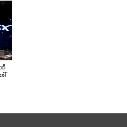
ပဏီ
လူသားတွေထက် AI ရဲ့ လက်ရာကို
Meta 
ေါ်
စာဖတ်သူတွေ ပိုသဘောကျနေပြီ
ချိတ်
လား?
ကို ဟက
August 7th, 2026
August 