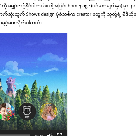
ု မျှော်လင့်နိုင်ပါတယ်။ ဒါ့အပြင်၊ homepage (ပင်မစာမျက်နှာ) မှာ p
နောက်ဆုံးထွက် Shows design ပုံစံသစ်က creator တွေကို သူတို့ရဲ့ ဗီဒီယို
်းခွင့်ပေးလိုက်ပါတယ်။