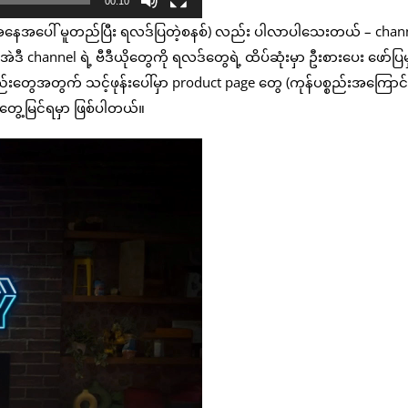
00:10
ေအနေအပေါ် မူတည်ပြီး ရလဒ်ပြတဲ့စနစ်) လည်း ပါလာပါသေးတယ် – chan
 channel ရဲ့ ဗီဒီယိုတွေကို ရလဒ်တွေရဲ့ ထိပ်ဆုံးမှာ ဦးစားပေး ဖော်ပြမှ
စည်းတွေအတွက် သင့်ဖုန်းပေါ်မှာ product page တွေ (ကုန်ပစ္စည်းအကြောင်
 တွေ့မြင်ရမှာ ဖြစ်ပါတယ်။