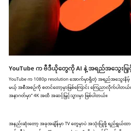
YouTube က ဗီဒီယိုတွေကို AI နဲ့ အရည်အသွေးမြှင
YouTube က 1080p resolution အောက်မှာရှိတဲ့ အရည်အသွေးနိမ့် ဗီ
မယ့် အစီအစဉ်ကို စတင်တော့မှာဖြစ်ကြောင်း ကြေညာလိုက်ပါတယ်။
အနာဂတ်မှာ” 4K အထိ အဆင့်မြှင့်သွားမှာ ဖြစ်ပါတယ်။
အနည်းဆုံးတော့ အခုအချိန်မှာ TV တွေမှာပဲ အသုံးပြုဖို့ ရည်ရွယ်ထား