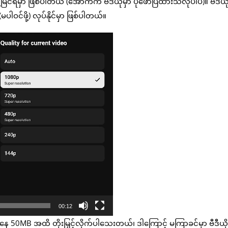
့မြင်ရမှာ ဖြစ်ပါတယ် (အောက်က ဗီဒီယိုမှာ ပုံဖော်ပြထားသလိုပါပဲ)။ ဗီဒီယိ
ါဝင်ဖို့) လုပ်နိုင်မှာ ဖြစ်ပါတယ်။
00:12
B ကနေ 50MB အထိ တိုးမြှင့်လိုက်ပါသေးတယ်၊ ဒါကြောင့် မကြာခင်မှာ ဗီဒီယိ