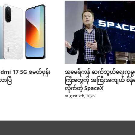
edmi 17 5G စမတ်ဖုန်း
အမေရိကန် ဆက်သွယ်ရေးကုမ္
ာပြီ
ကြီးတွေကို အကြီးအကျယ် စိန်ခ
လိုက်တဲ့ SpaceX
August 7th, 2026