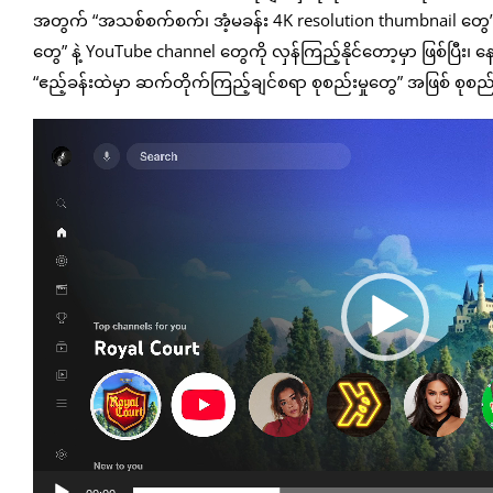
အတွက် “အသစ်စက်စက်၊ အံ့မခန်း 4K resolution thumbnail တွေ” ကိ
တွေ” နဲ့ YouTube channel တွေကို လှန်ကြည့်နိုင်တော့မှာ ဖြစ်ပြီး၊ 
“ဧည့်ခန်းထဲမှာ ဆက်တိုက်ကြည့်ချင်စရာ စုစည်းမှုတွေ” အဖြစ် စုစည
Video
Player