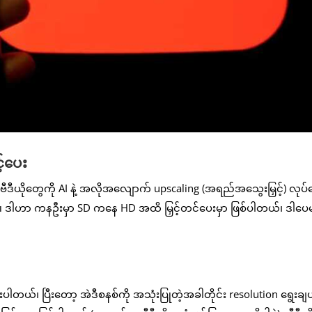
့်ပေး
ဒီယိုတွေကို AI နဲ့ အလိုအလျောက် upscaling (အရည်အသွေးမြှင့်) လုပ်
 ဒါဟာ ကနဦးမှာ SD ကနေ HD အထိ မြှင့်တင်ပေးမှာ ဖြစ်ပါတယ်၊ ဒါပေမ
ပါတယ်၊ ပြီးတော့ အဲဒီစနစ်ကို အသုံးပြုတဲ့အခါတိုင်း resolution ရွေးချယ