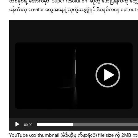
တစ်ခုစီရဲ့ အောက်မှာ “Super resolution” ဆိုတဲ့ ဖော်ပြချက်ကို တွေ
ဖန်တီးသူ Creator တွေအနေနဲ့ သူတို့ဆန္ဒရှိရင် ဒီစနစ်ကနေ opt out (မပ
Video
Player
00:00
YouTube ဟာ thumbnail (ဗီဒီယိုမျက်နှာဖုံးပုံ) file size ကို 2M