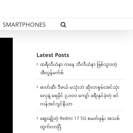
SMARTPHONES
Latest Posts
ထရီလီယံနာ ကနေ ဘီလီယံနာ ဖြစ်သွားတဲ့
အီလွန်မက်စ်
ဓာတ်ဆီ၊ ဒီဇယ် မသုံးဘဲ ဆိုလာစွမ်းအင်သုံး
လှေနဲ့ ရေမိုင် ၃,၀၀၀ ကျော် ခရီးနှင်ခဲ့တဲ့ ဖင်
လန်အင်ဂျင်နီယာ
ဈေးချိုတဲ့ Redmi 17 5G စမတ်ဖုန်း အသစ်
ထွက်လာပြီ