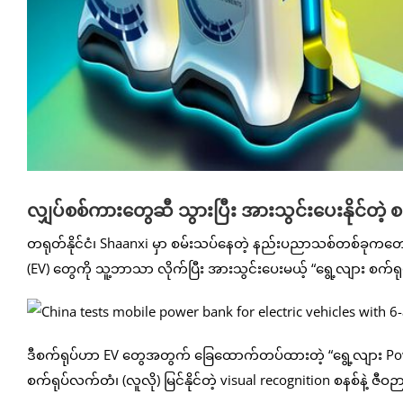
လျှပ်စစ်ကားတွေဆီ သွားပြီး အားသွင်းပေးနိုင်တဲ့ စ
တရုတ်နိုင်ငံ၊ Shaanxi မှာ စမ်းသပ်နေတဲ့ နည်းပညာသစ်တစ်ခုက
(EV) တွေကို သူ့ဘာသာ လိုက်ပြီး အားသွင်းပေးမယ့် “ရွေ့လျား စက်ရုပ
ဒီစက်ရုပ်ဟာ EV တွေအတွက် ခြေထောက်တပ်ထားတဲ့ “ရွေ့လျား Power B
စက်ရုပ်လက်တံ၊ (လူလို) မြင်နိုင်တဲ့ visual recognition စနစ်နဲ့