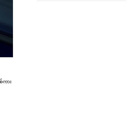
စစ်ကား
့