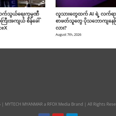
က်သွယ်ရေးကုမ္ပဏီ
လူသားတွေထက် AI ရဲ့ လက်ရာ
ကြီးအကျယ် စိန်ခေါ်
စာဖတ်သူတွေ ပိုသဘောကျနေပြ
aceX
လား?
August 7th, 2026
6
|
MYTECH MYANMAR
a
RFOX Media
Brand | All Rights Res