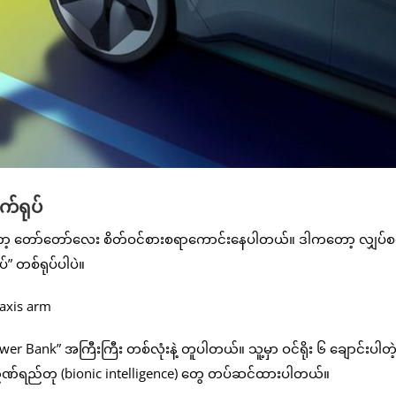
က်ရုပ်
တော့ တော်တော်လေး စိတ်ဝင်စားစရာကောင်းနေပါတယ်။ ဒါကတော့ လျှပ်
်” တစ်ရုပ်ပါပဲ။
ank” အကြီးကြီး တစ်လုံးနဲ့ တူပါတယ်။ သူ့မှာ ဝင်ရိုး ၆ ချောင်းပါတဲ
 ဇီဝဉာဏ်ရည်တု (bionic intelligence) တွေ တပ်ဆင်ထားပါတယ်။