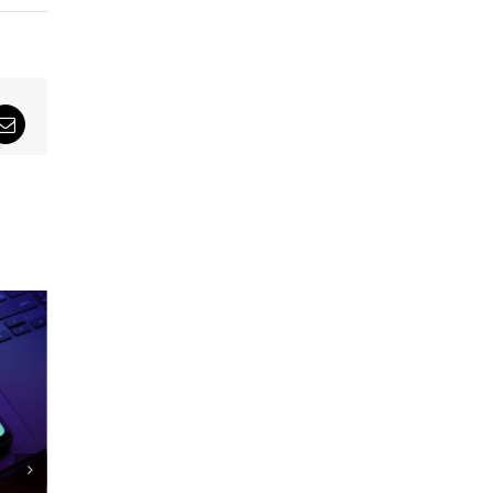
sApp
Email