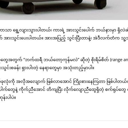
ဘာသာ ရွေ့လျားသွားပါတယ်၊ ကားရဲ့ အားသွင်းပေါက် ဘယ်နားမှာ ရှိလဲ
ဆက် အားသွင်းပေးပါတယ်။ အားအပြည့် သွင်းပြီးတာနဲ့၊ အဲဒီလက်တံက သ
းသူတွေအတွက် “ဘက်ထရီ ဘယ်တော့ကုန်မလဲ” ဆိုတဲ့ စိုးရိမ်စိတ် (range an
သွင်းစခန်း ရှားပါးတဲ့ နေရာတွေမှာ အသုံးတည့်မှာပါ။
်ခုလုံးကို အလိုအလျောက် ဖြစ်လာအောင် ကြိုးစားနေကြတာ ဖြစ်ပါတယ်
ပေါက်တွေနဲ့ ကိုက်ညီအောင် တိကျပြီး လိုက်လျောညီထွေရှိတဲ့ စက်ရုပ်တွေ
န်းပါပဲ။