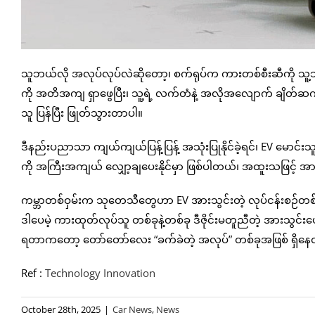
သူဘယ်လို အလုပ်လုပ်လဲဆိုတော့၊ စက်ရုပ်က ကားတစ်စီးဆီကို သူ့
ကို အတိအကျ ရှာဖွေပြီး၊ သူ့ရဲ့ လက်တံနဲ့ အလိုအလျောက် ချိတ်
သူ ပြန်ပြီး ဖြုတ်သွားတာပါ။
ဒီနည်းပညာသာ ကျယ်ကျယ်ပြန့်ပြန့် အသုံးပြုနိုင်ခဲ့ရင်၊ EV မောင်
ကို အကြီးအကျယ် လျှော့ချပေးနိုင်မှာ ဖြစ်ပါတယ်၊ အထူးသဖြင့် အား
ကမ္ဘာတစ်ဝှမ်းက သုတေသီတွေဟာ EV အားသွင်းတဲ့ လုပ်ငန်းစဉ်တစ
ဒါပေမဲ့ ကားထုတ်လုပ်သူ တစ်ခုနဲ့တစ်ခု ဒီဇိုင်းမတူညီတဲ့ အားသွင်း
ရတာကတော့ တော်တော်လေး “ခက်ခဲတဲ့ အလုပ်” တစ်ခုအဖြစ် ရှိနေတု
Ref :
Technology Innovation
October 28th, 2025
|
Car News
,
News