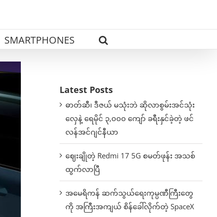
SMARTPHONES
Latest Posts
ဓာတ်ဆီ၊ ဒီဇယ် မသုံးဘဲ ဆိုလာစွမ်းအင်သုံး
လှေနဲ့ ရေမိုင် ၃,၀၀၀ ကျော် ခရီးနှင်ခဲ့တဲ့ ဖင်
လန်အင်ဂျင်နီယာ
ဈေးချိုတဲ့ Redmi 17 5G စမတ်ဖုန်း အသစ်
ထွက်လာပြီ
အမေရိကန် ဆက်သွယ်ရေးကုမ္ပဏီကြီးတွေ
ကို အကြီးအကျယ် စိန်ခေါ်လိုက်တဲ့ SpaceX