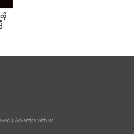
ကို
Meta ရဲ့ AI မော်ဒယ် အင်တာနက်
Xiao
ီ
ချိတ်ဆက်ကာ အခြားကုမ္ပဏီတစ်ခု
ဆာနဲ့
ကို ဟက်ခ်လုပ်ခဲ့
Redmi
August 6th, 2026
August 
erved |
Advertise with us