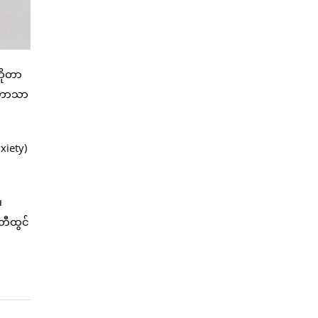
ဆိုတာ
ူ့ဘာသာ
xiety)
။
 တီထွင်