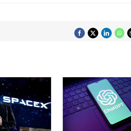
Facebook
X
LinkedIn
What