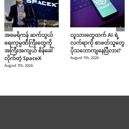
အမေရိကန် ဆက်သွယ်
လူသားတွေထက် AI ရဲ့
ရေးကုမ္ပဏီကြီးတွေကို
လက်ရာကို စာဖတ်သူတွေ
အကြီးအကျယ် စိန်ခေါ်
ပိုသဘောကျနေပြီလား?
လိုက်တဲ့ SpaceX
August 7th, 2026
August 7th, 2026