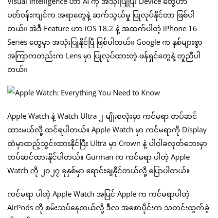
Visual Intelligence ဟာ AI ကို အသုံးပြုပြီး Device တွေဟာ
ပတ်ဝန်းကျင်က အရာတွေနဲ့ ဆက်သွယ်မှု ပြုလုပ်နိုင်တာ ဖြစ်ပါ
တယ်။ အဲဒီ Feature ဟာ iOS 18.2 နဲ့ အထက်ပါတဲ့ iPhone 16
Series တွေမှာ အသုံးပြုနိုင်ပြီ ဖြစ်ပါတယ်။ Google က နှစ်များစွာ
အကြာကတည်းက Lens မှာ ပြုလုပ်ထားတဲ့ ဖန်ရှင်တွေနဲ့ တူညီပါ
တယ်။
Apple Watch နဲ့ Watch Ultra ၂ မျိုးစလုံးမှာ ကင်မရာ တပ်ဆင်
ထားမယ်လို့ ထင်ရပါတယ်။ Apple Watch မှာ ကင်မရာကို Display
ထဲမှာထည့်သွင်းထားနိုင်ပြီး Ultra မှာ Crown နဲ့ ပါဝါခလုတ်ဘေးမှာ
တပ်ဆင်ထားနိုင်ပါတယ်။ Gurman က ကင်မရာ ပါတဲ့ Apple
Watch ကို ၂၀၂၇ ခုနှစ်မှာ ရောင်းချနိုင်တယ်လို့ ပြောပါတယ်။
ကင်မရာ ပါတဲ့ Apple Watch အပြင် Apple က ကင်မရာပါတဲ့
AirPods ကို စမ်းသပ်နေတယ်လို့ ဒီလ အစောပိုင်းက သတင်းထွက်ခဲ့