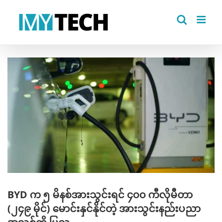
Skip
to
content
View
Larger
Image
BYD က ၅ မိနစ်အားသွင်းရင် ၄၀၀ ကီလိုမီတာ
(၂၄၉ မိုင်) မောင်းနှင်နိုင်တဲ့ အားသွင်းနည်းပညာ