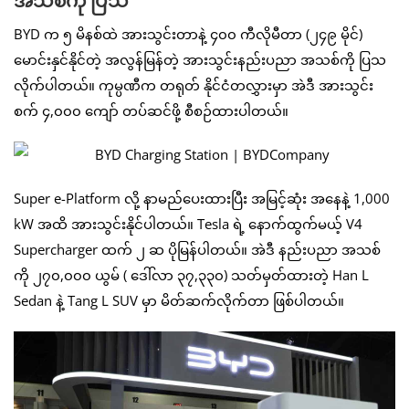
အသစ်ကို ပြသ
BYD က ၅ မိနစ်ထဲ အားသွင်းတာနဲ့ ၄၀၀ ကီလိုမီတာ (၂၄၉ မိုင်)
မောင်းနှင်နိုင်တဲ့ အလွန်မြန်တဲ့ အားသွင်းနည်းပညာ အသစ်ကို ပြသ
လိုက်ပါတယ်။ ကုမ္ပဏီက တရုတ် နိုင်ငံတလွှားမှာ အဲဒီ အားသွင်း
စက် ၄,၀၀၀ ကျော် တပ်ဆင်ဖို့ စီစဉ်ထားပါတယ်။
Super e-Platform လို့ နာမည်ပေးထားပြီး အမြင့်ဆုံး အနေနဲ့ 1,000
kW အထိ အားသွင်းနိုင်ပါတယ်။ Tesla ရဲ့ နောက်ထွက်မယ့် V4
Supercharger ထက် ၂ ဆ ပိုမြန်ပါတယ်။ အဲဒီ နည်းပညာ အသစ်
ကို ၂၇၀,၀၀၀ ယွမ် ( ဒေါ်လာ ၃၇,၃၃၀) သတ်မှတ်ထားတဲ့ Han L
Sedan နဲ့ Tang L SUV မှာ မိတ်ဆက်လိုက်တာ ဖြစ်ပါတယ်။