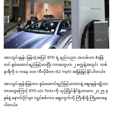
အားသွင်းနှုန်း မြန်တဲ့အပြင် BYD ရဲ့ နည်းပညာ အသစ်ဟာ စံချိန်
တင် စွမ်းဆောင်ရည်မြင့်မားပြီး ကားတွေဟာ ၂ စက္ကန့်အတွင်း တစ်
နာရီကို ၀ ကနေ ၁၀၀ ကီလိုမီတာ (62 mph) အရှိန်မြှင့်နိုင်ပါတယ်။
အားသွင်းနှုန်းမြန်တာ၊ စွမ်းဆောင်ရည်မြင့်မားတာနဲ့ ဈေးနှုန်းချိုသာ
တာတွေကြောင့် BYD ဟာ Tesla ကို ယှဉ်ပြိုင်နိုင်ရုံသာမက ၂၀၂၅ ခု
နှစ်နဲ့ နောက်ပိုင်းမှာ လျှပ်စစ်ကား ဈေးကွက်ကို ကြီးစိုးဖို့ ကြိုးစားနေ
ပါတယ်။