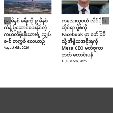
၃၅ မိနစ် ခရီးကို ၉ မိနစ်
ကလေးသူငယ် လိင်ပိုင်း
ထဲနဲ့ ပို့ဆောင်ပေးနိုင်တဲ့
ဆိုင်ရာ ပို့စ်ကို
ကယ်လီဖိုးနီးယားရဲ့ လျှပ်
Facebook မှာ ဖော်ပြမိ
စ-စ် တက္ကစီ လေယာဉ်
လို့ အိန္ဒိယအစိုးရကို
Meta CEO မတ်ဇူကာ
August 6th, 2026
ဘတ် တောင်းပန်
August 6th, 2026