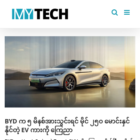
Skip
to
content
View
Larger
Image
BYD က ၅ မိနစ်အားသွင်းရင် မိုင် ၂၅၀ မောင်းနှင်
နိုင်တဲ့ EV ကားကို ကြေညာ