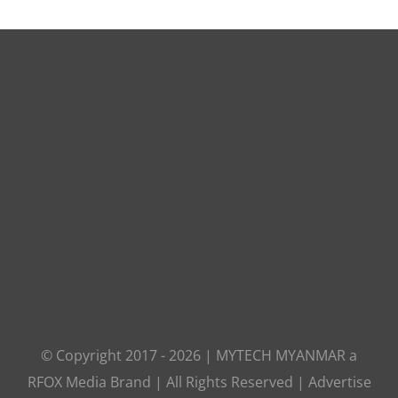
© Copyright 2017 -
2026
|
MYTECH MYANMAR
a
RFOX Media
Brand | All Rights Reserved |
Advertise