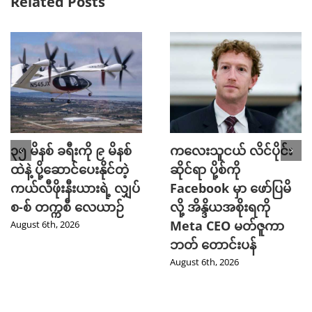
Related Posts
၃၅ မိနစ် ခရီးကို ၉ မိနစ်
ကလေးသူငယ် လိင်ပိုင်း
ထဲနဲ့ ပို့ဆောင်ပေးနိုင်တဲ့
ဆိုင်ရာ ပို့စ်ကို
ကယ်လီဖိုးနီးယားရဲ့ လျှပ်
Facebook မှာ ဖော်ပြမိ
စ-စ် တက္ကစီ လေယာဉ်
လို့ အိန္ဒိယအစိုးရကို
Meta CEO မတ်ဇူကာ
August 6th, 2026
ဘတ် တောင်းပန်
August 6th, 2026