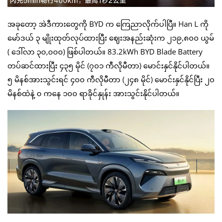
အခုတော့ အဲဒီကားတွေကို BYD က ကြေညာလိုက်ပါပြီ။ Han L ကို
မော်ဒယ် ၃ မျိုးထုတ်လုပ်ထားပြီး ဈေးအနည်းဆုံးက ၂၁၉,၈၀၀ ယွမ်
( ဒေါ်လာ ၃၀,၀၀၀) ဖြစ်ပါတယ်။ 83.2kWh BYD Blade Battery
တပ်ဆင်ထားပြီး ၄၃၅ မိုင် (၇၀၁ ကီလိုမီတာ) မောင်းနှင်နိုင်ပါတယ်။
၅ မိနစ်အားသွင်းရင် ၄၀၀ ကီလိုမီတာ (၂၄၈ မိုင်) မောင်းနှင်နိုင်ပြီး ၂၀
မိနစ်ထဲနဲ့ ၀ ကနေ ၁၀၀ ရာခိုင်နှုန်း အားသွင်းနိုင်ပါတယ်။