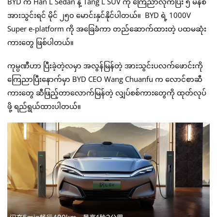
BYD က Han L Sedan နဲ့ Tang L SUV ကို ကြေညာလိုက်ပြီး ၅ မိနစ်
အားသွင်းရင် မိုင် ၂၅၀ မောင်းနှင်နိုင်ပါတယ်။ BYD ရဲ့ 1000V
Super e-platform ကို အခြေခံကာ တည်ဆောက်ထားတဲ့ ပထမဆုံး
ကားတွေ ဖြစ်ပါတယ်။
ကုမ္ပဏီဟာ ပြီးခဲ့တဲ့လမှာ အလွန်မြန်တဲ့ အားသွင်းပလက်ဖောင်းကို
ကြေညာပြီးနောက်မှာ BYD CEO Wang Chuanfu က လောင်စာဆီ
ကားတွေ ဆီဖြည့်တာလောက်မြန်တဲ့ လျှပ်စစ်ကားတွေကို ထုတ်လုပ်
ဖို့ ရည်ရွယ်ထားပါတယ်။