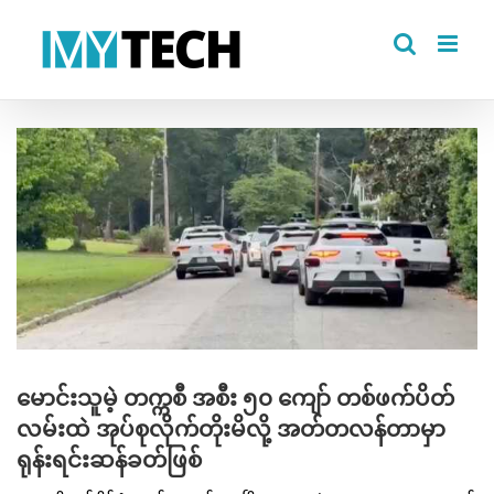
Skip
to
content
View
Larger
Image
မောင်းသူမဲ့ တက္ကစီ အစီး ၅၀ ကျော် တစ်ဖက်ပိတ်
လမ်းထဲ အုပ်စုလိုက်တိုးမိလို့ အတ်တလန်တာမှာ
ရုန်းရင်းဆန်ခတ်ဖြစ်