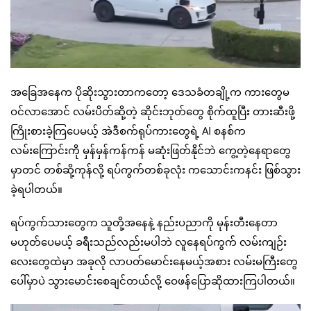
အခြေအနေက ပိုဆိုးသွားတာကတော့ ဒေသခံတချို့က ကားတွေမ
ဝင်လာအောင် လမ်းပိတ်ဆို့တဲ့ ဆိုင်းဘုတ်တွေ စိုက်ထူပြီး တားဆီးဖို့
ကြိုးစားခဲ့ကြပေမယ့် အဲဒီစက်ရုပ်ကားတွေရဲ့ AI စနစ်က
လမ်းကြောင်းကို မှန်မှန်ကန်ကန် မဆုံးဖြတ်နိုင်ဘဲ ကွေ့တဲ့နေရာတွေ
မှာတင် တစ်ဆို့ကုန်လို့ ရပ်ကွက်တစ်ခုလုံး ကသောင်းကနင်း ဖြစ်သွား
ခဲ့ရပါတယ်။
ရပ်ကွက်သားတွေက သူတို့အနေနဲ့ နည်းပညာကို မုန်းတီးနေတာ
မဟုတ်ပေမယ့် ခရီးသည်လည်းမပါဘဲ လူနေရပ်ကွက် လမ်းကျဉ်း
လေးတွေထဲမှာ အခုလို လာပတ်မောင်းနေမယ့်အစား လမ်းမကြီးတွေ
ပေါ်မှာပဲ သွားမောင်းစေချင်တယ်လို့ ဝေဖန်ပြောဆိုထားကြပါတယ်။