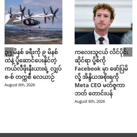
၃၅ မိနစ် ခရီးကို ၉ မိနစ်
ကလေးသူငယ် လိင်ပိုင်း
ထဲနဲ့ ပို့ဆောင်ပေးနိုင်တဲ့
ဆိုင်ရာ ပို့စ်ကို
ကယ်လီဖိုးနီးယားရဲ့ လျှပ်
Facebook မှာ ဖော်ပြမိ
စ-စ် တက္ကစီ လေယာဉ်
လို့ အိန္ဒိယအစိုးရကို
Meta CEO မတ်ဇူကာ
August 6th, 2026
ဘတ် တောင်းပန်
August 6th, 2026