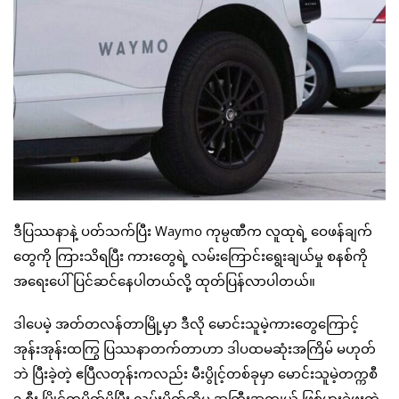
ဒီပြဿနာနဲ့ ပတ်သက်ပြီး Waymo ကုမ္ပဏီက လူထုရဲ့ ဝေဖန်ချက်
တွေကို ကြားသိရပြီး ကားတွေရဲ့ လမ်းကြောင်းရွေးချယ်မှု စနစ်ကို
အရေးပေါ် ပြင်ဆင်နေပါတယ်လို့ ထုတ်ပြန်လာပါတယ်။
ဒါပေမဲ့ အတ်တလန်တာမြို့မှာ ဒီလို မောင်းသူမဲ့ကားတွေကြောင့်
အုန်းအုန်းထကြွ ပြဿနာတက်တာဟာ ဒါပထမဆုံးအကြိမ် မဟုတ်
ဘဲ ပြီးခဲ့တဲ့ ဧပြီလတုန်းကလည်း မီးပွိုင့်တစ်ခုမှာ မောင်းသူမဲ့တက္ကစီ
၃ စီး ပြိုင်တူပိတ်မိပြီး လမ်းပိတ်ဆို့မှု အကြီးအကျယ် ဖြစ်ပွားခဲ့ဖူးတဲ့