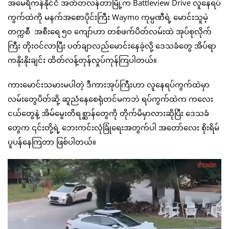
အမေရိကန်နိုင်ငံ အတ်တလန်တာမြို့က Battleview Drive လူနေရပ်
ကွက်ထဲကို မနက်အစောပိုင်းကြီး Waymo ကုမ္ပဏီရဲ့ မောင်းသူမဲ့
တက္ကစီ အစီးရေ ၅၀ ကျော်ဟာ တစ်ဖက်ပိတ်လမ်းထဲ အုပ်စုလိုက်
ကြီး တိုးဝင်လာပြီး ပတ်ချာလည်မောင်းနေခဲ့လို့ ဒေသခံတွေ အိပ်ရာ
ကနိုးနိုးချင်း ထိတ်လန့်တုန်လှုပ်ကုန်ကြပါတယ်။
ကားမောင်းသမားမပါတဲ့ ဒီကားအုပ်ကြီးဟာ လူနေရပ်ကွက်ထဲမှာ
လမ်းတွေပိတ်ဆို့ ဆူညံနေစေရုံတင်မကဘဲ ရပ်ကွက်ထဲက ကလေး
ငယ်တွေနဲ့ အိမ်မွေးတိရစ္ဆာန်တွေကို တိုက်မိမှာလားဆိုပြီး ဒေသခံ
တွေက ၎င်းတို့ရဲ့ ဘေးကင်းလုံခြုံရေးအတွက်ပါ အတော်လေး စိုးရိမ်
ပူပန်နေကြတာ ဖြစ်ပါတယ်။