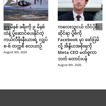
၃၅ မိနစ် ခရီးကို ၉ မိနစ်
ကလေးသူငယ် လိင်ပိုင်း
ထဲနဲ့ ပို့ဆောင်ပေးနိုင်တဲ့
ဆိုင်ရာ ပို့စ်ကို
ကယ်လီဖိုးနီးယားရဲ့ လျှပ်
Facebook မှာ ဖော်ပြမိ
စ-စ် တက္ကစီ လေယာဉ်
လို့ အိန္ဒိယအစိုးရကို
Meta CEO မတ်ဇူကာ
August 6th, 2026
ဘတ် တောင်းပန်
August 6th, 2026