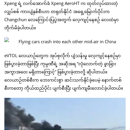
Xpeng ရဲ့ လက်အောက်ခံ Xpeng AeroHT က ထုတ်လုပ်ထားတဲ့
လျှပ်စစ် ကားပျံနှစ်စီးဟာ တရုတ်နိုင်ငံ အရှေ့မြောက်ပိုင်းက
Changchun လေကြောင်းပြပွဲအတွက် လေ့ကျင့်နေစဉ် လေထဲမှာ
တိုက်မိခဲ့ပါတယ်။
eVTOL လေယာဉ်တွေက အုပ်စုလိုက် ပျံသန်းမှု လေ့ကျင့်နေစဉ်မှာ
ဖြစ်ပွားခဲ့တာဖြစ်ပြီး ကုမ္ပဏီရဲ့ အဆိုအရ “လုံလောက်တဲ့ ခွာခြား
အကွာအဝေး မရှိတာကြောင့်” ဖြစ်ပွားခဲ့တာလို့ ဆိုပါတယ်။
လေယာဉ်တစ်စီးက ဘေးကင်းစွာ ဆင်းသက်နိုင်ခဲ့ပေမဲ့ နောက်တစ်
စီးကတော့ ကိုယ်ထည်ပိုင်း ပျက်စီးပြီး ပျက်ကျမီးလောင်ခဲ့ပါတယ်။