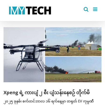
Skip
to
content
View
Larger
Image
Xpeng ရဲ့ ကားပျံ ၂ စီး ပျံသန်းနေစဉ် တိုက်မိ
၂၀၂၅ ခုနှစ်၊ စက်တင်ဘာလ ၁၆ ရက်နေ့မှာ တရုတ် EV ကုမ္ပဏီ