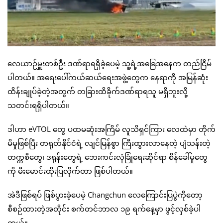
လေယာဉ်မှူးတစ်ဦး ဒဏ်ရာရရှိခဲ့ပေမဲ့ သူ့ရဲ့အခြေအနေက တည်ငြိမ်
ပါတယ်။ အရေးပေါ်ကယ်ဆယ်ရေးအဖွဲ့တွေက နေရာကို အမြန်ဆုံး
ထိန်းချုပ်ခဲ့တဲ့အတွက် တခြားထိခိုက်ဒဏ်ရာရသူ မရှိဘူးလို့
သတင်းရရှိပါတယ်။
ဒါဟာ eVTOL တွေ ပထမဆုံးအကြိမ် လူသိရှင်ကြား လေထဲမှာ တိုက်
မိမှုဖြစ်ပြီး တရုတ်နိုင်ငံရဲ့ လျင်မြန်စွာ ကြီးထွားလာနေတဲ့ ပျံသန်းတဲ့
တက္ကစီတွေ၊ ဒရုန်းတွေရဲ့ ဘေးကင်းလုံခြုံရေးဆိုင်ရာ စိန်ခေါ်မှုတွေ
ကို မီးမောင်းထိုးပြလိုက်တာ ဖြစ်ပါတယ်။
အဲဒီဖြစ်ရပ် ဖြစ်ပွားခဲ့ပေမဲ့ Changchun လေကြောင်းပြပွဲကိုတော့
စီစဉ်ထားတဲ့အတိုင်း စက်တင်ဘာလ ၁၉ ရက်နေ့မှာ ဖွင့်လှစ်ခဲ့ပါ
တယ်။