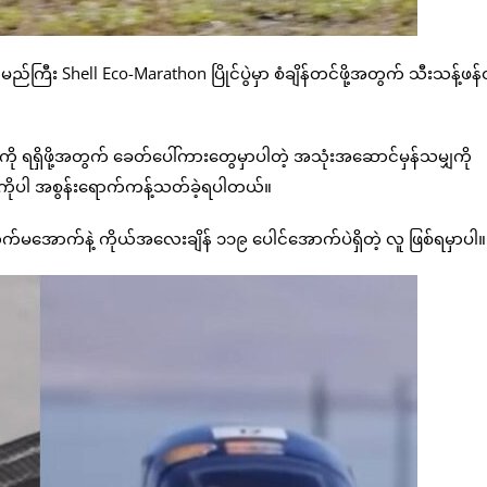
ကြီး Shell Eco-Marathon ပြိုင်ပွဲမှာ စံချိန်တင်ဖို့အတွက် သီးသန့်ဖန်တ
န်းကို ရရှိဖို့အတွက် ခေတ်ပေါ်ကားတွေမှာပါတဲ့ အသုံးအဆောင်မှန်သမျှကို
ားကိုပါ အစွန်းရောက်ကန့်သတ်ခဲ့ရပါတယ်။
က်မအောက်နဲ့ ကိုယ်အလေးချိန် ၁၁၉ ပေါင်အောက်ပဲရှိတဲ့ လူ ဖြစ်ရမှာပါ။