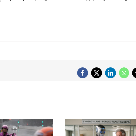
Facebook
X
LinkedIn
What