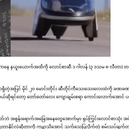
နယ်ကနေ နယူးယောက်အထိကို လောင်စာဆီ ၁ ဂါလန် (၃ ဒသမ ၈ လီတာ) တည်
) သာရှိတဲ့အပြင် မိုင် ၂၀ မောင်းတိုင်း ဆီတိုင်ကီသေးသေးလေးထဲကို ခဏခ
င်းမယ်ဆိုရင်တော့ တော်တော်လေး ကျောချမ်းစရာ ကောင်းလောက်အောင် ပင
ဟုတ်ဘဲ အစွန်းရောက်အခြေအနေတွေအောက်မှာ ရုပ်ကြွင်းလောင်စာသုံး အင
ာနိုင်လဲဆိုတာကို ကမ္ဘာသိအောင် သက်သေပြလိုက်တဲ့ စမ်းသပ်ချက်တစ