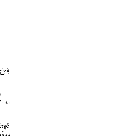
းနဲ့
ဏ
်ပန်း
်ဂျင်
်ခုပဲ