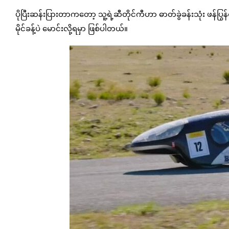
ပိုပြီးဆန်းပြားတာကတော့ သူ့ရဲ့ဆီတိုင်ကီဟာ ဓာတ်ခွဲခန်းသုံး ဖန်ပ
မိုင်ခန့်ပဲ မောင်းလို့ရမှာ ဖြစ်ပါတယ်။