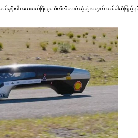
ြွန်တစ်ခုနီးပါး သေးငယ်ပြီး ၃၀ မီလီလီတာပဲ ဆံ့တဲ့အတွက် တစ်ခါဆီဖြည့်ရ