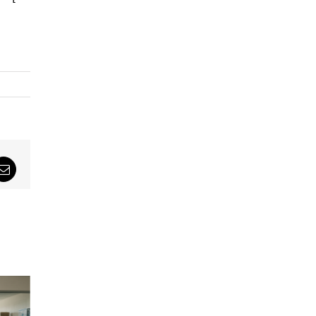
sApp
Email