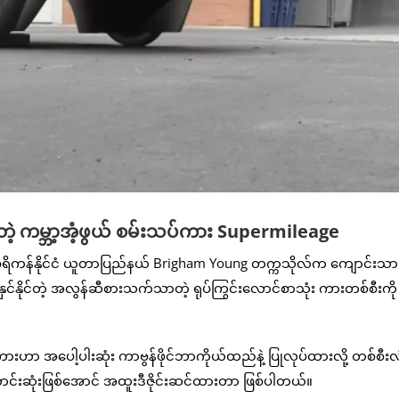
ရတဲ့ ကမ္ဘာ့အံ့ဖွယ် စမ်းသပ်ကား Supermileage
ရိကန်နိုင်ငံ ယူတာပြည်နယ် Brigham Young တက္ကသိုလ်က ကျောင်းသားတ
်နိုင်တဲ့ အလွန်ဆီစားသက်သာတဲ့ ရုပ်ကြွင်းလောင်စာသုံး ကားတစ်စီးကို
ဟာ အပေါ့ပါးဆုံး ကာဗွန်ဖိုင်ဘာကိုယ်ထည်နဲ့ ပြုလုပ်ထားလို့ တစ်စီးလု
ာင်းဆုံးဖြစ်အောင် အထူးဒီဇိုင်းဆင်ထားတာ ဖြစ်ပါတယ်။