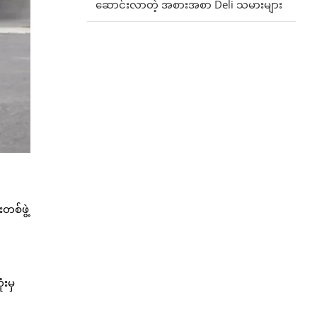
ဆောင်းလာတဲ့ အစားအစာ Deli သမားများ
စ်ဖွဲ့
ံးမှ