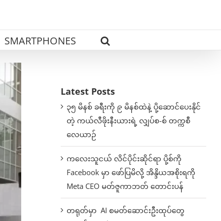
SMARTPHONES
Latest Posts
၃၅ မိနစ် ခရီးကို ၉ မိနစ်ထဲနဲ့ ပို့ဆောင်ပေးနိုင်
တဲ့ ကယ်လီဖိုးနီးယားရဲ့ လျှပ်စ-စ် တက္ကစီ
လေယာဉ်
ကလေးသူငယ် လိင်ပိုင်းဆိုင်ရာ ပို့စ်ကို
Facebook မှာ ဖော်ပြမိလို့ အိန္ဒိယအစိုးရကို
Meta CEO မတ်ဇူကာဘတ် တောင်းပန်
တရုတ်မှာ AI စမတ်ဆောင်းဦးထုပ်တွေ