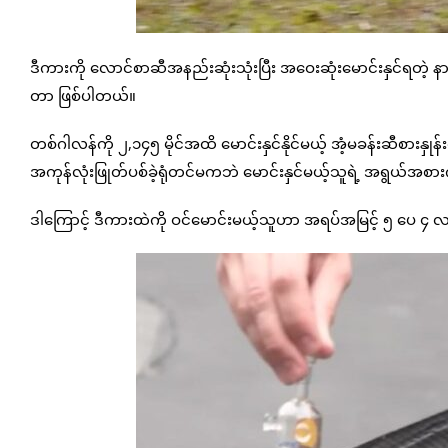
ဒီကားကို လောင်စာဆီအနည်းဆုံးသုံးပြီး အဝေးဆုံးမောင်းနှင်ရတဲ့ နာမည်
တာ ဖြစ်ပါတယ်။
တစ်ဂါလန်ကို ၂,၁၄၅ မိုင်အထိ မောင်းနှင်နိုင်မယ့် အံ့မခန်းဆီစားနှု
အကုန်လုံးဖြုတ်ပစ်ခဲ့ရုံတင်မကဘဲ မောင်းနှင်မယ့်သူရဲ့ အရွယ်အစ
ဒါကြောင့် ဒီကားထဲကို ဝင်မောင်းမယ့်သူဟာ အရပ်အမြင့် ၅ ပေ ၄ လ