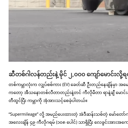
ဆီတစ်ဂါလန်တည်းနဲ့ မိုင် ၂,၀၀၀ ကျော်မောင်းလို့
တစ်ကမ္ဘာလုံးက လျှပ်စစ်ကား (EV) ခေတ်ဆီ ဦးတည်နေချိန်မှာ အမေ
ကတော့ အီသနောတစ်လီတာတည်းနဲ့တင် ကီလိုမီတာ ရာနဲ့ချီ မောင်းနှင
တီထွင်ပြီး ကမ္ဘာကို အံ့အားသင့်စေခဲ့ပါတယ်။
“Supermileage” လို့ အမည်ပေးထားတဲ့ အဲဒီဆန်းသစ်တဲ့ မော်တော်ကား
အလေးချိန် ၄၉ ကီလိုဂရမ် (၁၀၈ ပေါင်) သာရှိပြီး လေခွင်းအားအကေ