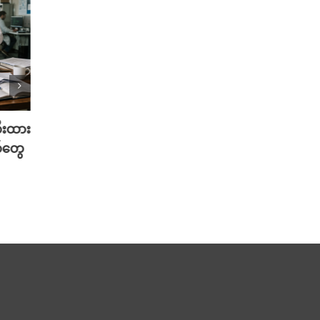
တီးထား
လူတူစက်ရုပ် ထုတ်တော့မယ့် Meta
မွေးရ
်တွေ
အမြင်
August 5th, 2026
Musk 
August 