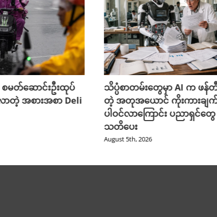
 စမတ်ဆောင်းဦးထုပ်
သိပ္ပံစာတမ်းတွေမှာ AI က ဖန်
လာတဲ့ အစားအစာ Deli
တဲ့ အတုအယောင် ကိုးကားချက
ပါဝင်လာကြောင်း ပညာရှင်တွေ
သတိပေး
August 5th, 2026