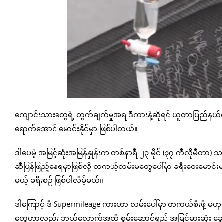
ကျောင်းသားတွေရဲ့ တွက်ချက်မှုအရ ဒီကားနဲ့ဆိုရင် ယူတာပြည်
ရောက်အောင် မောင်းနိုင်မှာ ဖြစ်ပါတယ်။
ဒါပေမဲ့ အမြင့်ဆုံးအမြန်နှုန်းက တစ်နာရီ ၂၃ မိုင် (၃၇ ကီလိုမီတာ
ဆီပြန်ဖြည့်နေရမှာဖြစ်လို့ တကယ့်လမ်းမတွေပေါ်မှာ ခရီးဝေးမော
မယ့် ခရီးစဉ် ဖြစ်ပါလိမ့်မယ်။
ဒါကြောင့် ဒီ Supermileage ကားဟာ လမ်းပေါ်မှာ တကယ်စီးဖို့ မ
တွေဟာလည်း ဘယ်လောက်အထိ စွမ်းဆောင်ရည် အမြင့်မားဆုံး ချွေတ