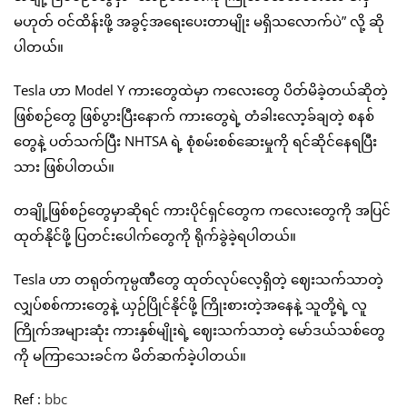
မဟုတ် ဝင်ထိန်းဖို့ အခွင့်အရေးပေးတာမျိုး မရှိသလောက်ပဲ” လို့ ဆို
ပါတယ်။
Tesla ဟာ Model Y ကားတွေထဲမှာ ကလေးတွေ ပိတ်မိခဲ့တယ်ဆိုတဲ့
ဖြစ်စဉ်တွေ ဖြစ်ပွားပြီးနောက် ကားတွေရဲ့ တံခါးလော့ခ်ချတဲ့ စနစ်
တွေနဲ့ ပတ်သက်ပြီး NHTSA ရဲ့ စုံစမ်းစစ်ဆေးမှုကို ရင်ဆိုင်နေရပြီး
သား ဖြစ်ပါတယ်။
တချို့ဖြစ်စဉ်တွေမှာဆိုရင် ကားပိုင်ရှင်တွေက ကလေးတွေကို အပြင်
ထုတ်နိုင်ဖို့ ပြတင်းပေါက်တွေကို ရိုက်ခွဲခဲ့ရပါတယ်။
Tesla ဟာ တရုတ်ကုမ္ပဏီတွေ ထုတ်လုပ်လေ့ရှိတဲ့ ဈေးသက်သာတဲ့
လျှပ်စစ်ကားတွေနဲ့ ယှဉ်ပြိုင်နိုင်ဖို့ ကြိုးစားတဲ့အနေနဲ့ သူတို့ရဲ့ လူ
ကြိုက်အများဆုံး ကားနှစ်မျိုးရဲ့ ဈေးသက်သာတဲ့ မော်ဒယ်သစ်တွေ
ကို မကြာသေးခင်က မိတ်ဆက်ခဲ့ပါတယ်။
Ref :
bbc