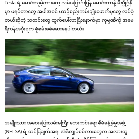
Tesla ရဲ့ မောင်းသူမဲ့ကားတွေ လမ်းပြောင်းပြန် မောင်းတာနဲ့ မီးပွိုင့်နီ
မှာ မရပ်တာတွေ အပါအဝင် ယာဉ်စည်းကမ်းချိုးဖောက်မှုတွေ လုပ်ခဲ့
တယ်ဆိုတဲ့ သတင်းတွေ ထွက်ပေါ်လာပြီးနောက်မှာ ကုမ္ပဏီကို အမေ
ရိကန်အစိုးရက စုံစမ်းစစ်ဆေးနေပါတယ်။
အမျိုးသား အဝေးပြေးလမ်းမကြီး ဘေးကင်းရေး စီမံခန့်ခွဲမှုအဖွဲ့
(NHTSA) ရဲ့ တင်ပြချက်အရ၊ အဲဒီလျှပ်စစ်ကားတွေက အလားတူ