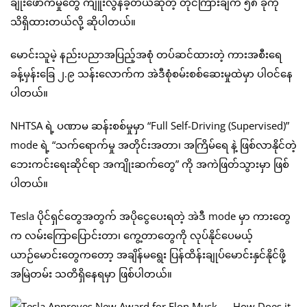
ချိုးဖောက်မှုတွေ ကျူးလွန်ခဲ့တယ်ဆိုတဲ့ တိုင်ကြားချက် ၅၈ ခုကို
သိရှိထားတယ်လို့ ဆိုပါတယ်။
မောင်းသူမဲ့ နည်းပညာအပြည့်အစုံ တပ်ဆင်ထားတဲ့ ကားအစီးရေ
ခန့်မှန်းခြေ ၂.၉ သန်းလောက်က အဲဒီစုံစမ်းစစ်ဆေးမှုထဲမှာ ပါဝင်နေ
ပါတယ်။
NHTSA ရဲ့ ပဏာမ ဆန်းစစ်မှုမှာ “Full Self-Driving (Supervised)”
mode ရဲ့ “သက်ရောက်မှု အတိုင်းအတာ၊ အကြိမ်ရေ နဲ့ ဖြစ်လာနိုင်တဲ့
ဘေးကင်းရေးဆိုင်ရာ အကျိုးဆက်တွေ” ကို အကဲဖြတ်သွားမှာ ဖြစ်
ပါတယ်။
Tesla ပိုင်ရှင်တွေအတွက် အပိုငွေပေးရတဲ့ အဲဒီ mode မှာ ကားတွေ
က လမ်းကြောပြောင်းတာ၊ ကွေ့တာတွေကို လုပ်နိုင်ပေမယ့်
ယာဉ်မောင်းတွေကတော့ အချိန်မရွေး ပြန်ထိန်းချုပ်မောင်းနှင်နိုင်ဖို့
အမြဲတမ်း သတိရှိနေရမှာ ဖြစ်ပါတယ်။