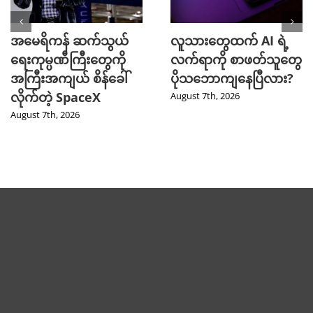
အမေရိကန် ဆက်သွယ်
လူသားတွေထက် AI ရဲ့
ရေးကုမ္ပဏီကြီးတွေကို
လက်ရာကို စာဖတ်သူတွေ
အကြီးအကျယ် စိန်ခေါ်
ပိုသဘောကျနေပြီလား?
လိုက်တဲ့ SpaceX
August 7th, 2026
August 7th, 2026