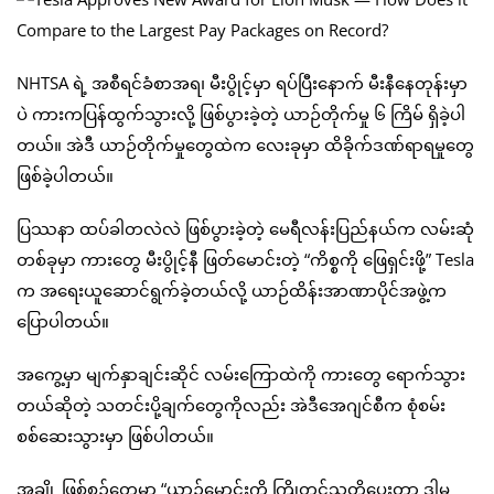
NHTSA ရဲ့ အစီရင်ခံစာအရ၊ မီးပွိုင့်မှာ ရပ်ပြီးနောက် မီးနီနေတုန်းမှာ
ပဲ ကားကပြန်ထွက်သွားလို့ ဖြစ်ပွားခဲ့တဲ့ ယာဉ်တိုက်မှု ၆ ကြိမ် ရှိခဲ့ပါ
တယ်။ အဲဒီ ယာဉ်တိုက်မှုတွေထဲက လေးခုမှာ ထိခိုက်ဒဏ်ရာရမှုတွေ
ဖြစ်ခဲ့ပါတယ်။
ပြဿနာ ထပ်ခါတလဲလဲ ဖြစ်ပွားခဲ့တဲ့ မေရီလန်းပြည်နယ်က လမ်းဆုံ
တစ်ခုမှာ ကားတွေ မီးပွိုင့်နီ ဖြတ်မောင်းတဲ့ “ကိစ္စကို ဖြေရှင်းဖို့” Tesla
က အရေးယူဆောင်ရွက်ခဲ့တယ်လို့ ယာဉ်ထိန်းအာဏာပိုင်အဖွဲ့က
ပြောပါတယ်။
အကွေ့မှာ မျက်နှာချင်းဆိုင် လမ်းကြောထဲကို ကားတွေ ရောက်သွား
တယ်ဆိုတဲ့ သတင်းပို့ချက်တွေကိုလည်း အဲဒီအေဂျင်စီက စုံစမ်း
စစ်ဆေးသွားမှာ ဖြစ်ပါတယ်။
အချို့ ဖြစ်စဉ်တွေမှာ “ယာဉ်မောင်းကို ကြိုတင်သတိပေးတာ ဒါမှ