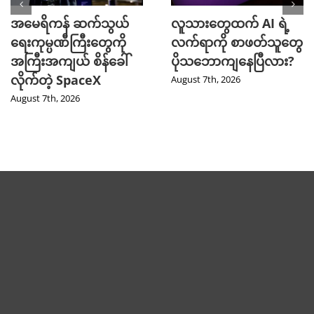
အမေရိကန် ဆက်သွယ်
လူသားတွေထက် AI ရဲ့
ရေးကုမ္ပဏီကြီးတွေကို
လက်ရာကို စာဖတ်သူတွေ
အကြီးအကျယ် စိန်ခေါ်
ပိုသဘောကျနေပြီလား?
လိုက်တဲ့ SpaceX
August 7th, 2026
August 7th, 2026