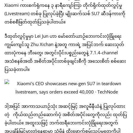
Xiaomi ကားစက်ရုံကနေ ၃ နာရီကျော်ကြာ တိုက်ရိုက်ထုတ်လွှင့်မှု
(Livestream) တစ်ခု ပြုလုပ်ခဲ့ပြီး မျိုးဆက်သစ် SU7 ဆီဒန်ကားကို
တစ်စစီဖြတ်ထုတ်ပြသခဲ့ပါတယ်။
ဒီထုတ်လွှင့်မှုမှာ Lei Jun ဟာ မော်တော်ယာဉ်ဘေးကင်းလုံခြုံရေး
ကျွမ်းကျင်သူ Zhu Xichan နဲ့အတူ ကားရဲ့ အပြင်ဘက် ဆေးသုတ်
ထားပုံကနေ ဘီးတွေ၊ အတွင်းပိုင်းပစ္စည်းတွေနဲ့ 7.1.4-channel
အသံစနစ်အထိ အစိတ်အပိုင်းတစ်ခုချင်းစီကို အသေးစိတ် စစ်ဆေး
ပြသခဲ့တာပါ။
ဒါ့အပြင် အာကာသယာဉ်သုံး အဆင့်မြင့် အလူမီနီယံနဲ့ ပြုလုပ်ထား
တဲ့ ကိုယ်ထည်တည်ဆောက်ပုံ အစိတ်အပိုင်းတွေကိုလည်း ထုတ်ပြ
ခဲ့ပါတယ်။ အထူးသဖြင့် ဘက်ထရီဘေးကင်းလုံခြုံရေးအတွက်
အပူချိန်မြင့်မားတဲ့နေရာမှာ သံမှိုနဲ့ ထိုးဖောက်စမ်းသပ်မှုတွေကိုပါ