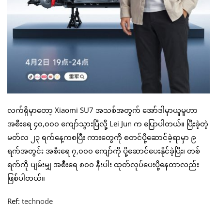
လက်ရှိမှာတော့ Xiaomi SU7 အသစ်အတွက် အော်ဒါမှာယူမှုဟာ
အစီးရေ ၄၀,၀၀၀ ကျော်သွားပြီလို့ Lei Jun က ပြောပါတယ်။ ပြီးခဲ့တဲ့
မတ်လ ၂၃ ရက်နေ့ကစပြီး ကားတွေကို စတင်ပို့ဆောင်ခဲ့ရာမှာ ၉
ရက်အတွင်း အစီးရေ ၇,၀၀၀ ကျော်ကို ပို့ဆောင်ပေးနိုင်ခဲ့ပြီး၊ တစ်
ရက်ကို ပျမ်းမျှ အစီးရေ ၈၀၀ နီးပါး ထုတ်လုပ်ပေးပို့နေတာလည်း
ဖြစ်ပါတယ်။
Ref:
technode