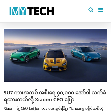
Skip
to
content
View
Larger
Image
SU7 ကားအသစ် အစီးရေ ၄၀,၀၀၀ အော်ဒါ လက်ခံ
ရထားတယ်လို့ Xiaomi CEO ပြော
Xiaomi ရဲ့ CEO Lei Jun ဟာ ပေကျင်းမြို့၊ Yizhuang ခရိုင်မှာရှိတဲ့