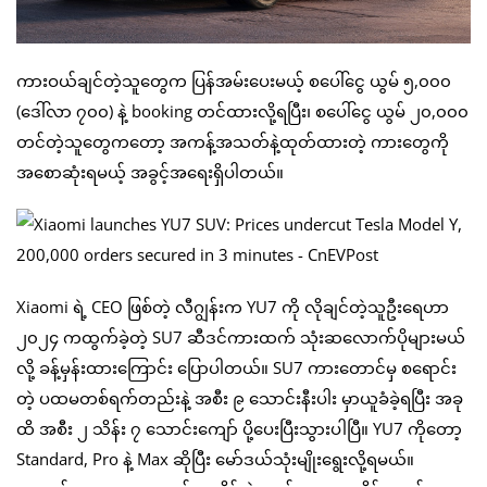
ကားဝယ်ချင်တဲ့သူတွေက ပြန်အမ်းပေးမယ့် စပေါ်ငွေ ယွမ် ၅,၀၀၀
(ဒေါ်လာ ၇၀၀) နဲ့ booking တင်ထားလို့ရပြီး၊ စပေါ်ငွေ ယွမ် ၂၀,၀၀၀
တင်တဲ့သူတွေကတော့ အကန့်အသတ်နဲ့ထုတ်ထားတဲ့ ကားတွေကို
အစောဆုံးရမယ့် အခွင့်အရေးရှိပါတယ်။
Xiaomi ရဲ့ CEO ဖြစ်တဲ့ လီဂျွန်းက YU7 ကို လိုချင်တဲ့သူဦးရေဟာ
၂၀၂၄ ကထွက်ခဲ့တဲ့ SU7 ဆီဒင်ကားထက် သုံးဆလောက်ပိုများမယ်
လို့ ခန့်မှန်းထားကြောင်း ပြောပါတယ်။ SU7 ကားတောင်မှ စရောင်း
တဲ့ ပထမတစ်ရက်တည်းနဲ့ အစီး ၉ သောင်းနီးပါး မှာယူခံခဲ့ရပြီး အခု
ထိ အစီး ၂ သိန်း ၇ သောင်းကျော် ပို့ပေးပြီးသွားပါပြီ။ YU7 ကိုတော့
Standard, Pro နဲ့ Max ဆိုပြီး မော်ဒယ်သုံးမျိုးရွေးလို့ရမယ်။