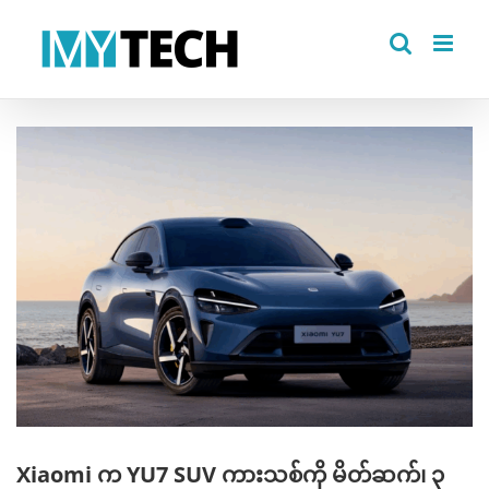
Skip
to
content
View
Larger
Image
Xiaomi က YU7 SUV ကားသစ်ကို မိတ်ဆက်၊ ၃