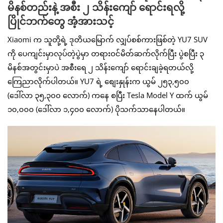
မိနစ်တည်းနဲ့ အစီး ၂ သိန်းကျော် ရောင်းရလို့
ပြိုင်ဘက်တွေ အံ့အားသင့်
Xiaomi က သူတို့ရဲ့ ဒုတိယမြောက် လျှပ်စစ်ကားဖြစ်တဲ့ YU7 SUV
ကို ပေကျင်းမှာလုပ်တဲ့ပွဲမှာ တရားဝင်မိတ်ဆက်လိုက်ပြီး ပွဲစပြီး ၃
မိနစ်အတွင်းမှာပဲ အစီးရေ ၂ သိန်းကျော် ရောင်းချခဲ့ရတယ်လို့
ကြေညာလိုက်ပါတယ်။ YU7 ရဲ့ စျေးနှုန်းက ယွမ် ၂၅၃,၅၀၀
(ဒေါ်လာ ၃၅,၃၀၀ လောက်) ကနေ စပြီး Tesla Model Y ထက် ယွမ်
၁၀,၀၀၀ (ဒေါ်လာ ၁,၄၀၀ လောက်) ပိုသက်သာနေပါတယ်။