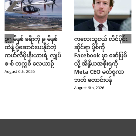
၃၅ မိနစ် ခရီးကို ၉ မိနစ်
ကလေးသူငယ် လိင်ပိုင်း
ထဲနဲ့ ပို့ဆောင်ပေးနိုင်တဲ့
ဆိုင်ရာ ပို့စ်ကို
ကယ်လီဖိုးနီးယားရဲ့ လျှပ်
Facebook မှာ ဖော်ပြမိ
စ-စ် တက္ကစီ လေယာဉ်
လို့ အိန္ဒိယအစိုးရကို
Meta CEO မတ်ဇူကာ
August 6th, 2026
ဘတ် တောင်းပန်
August 6th, 2026