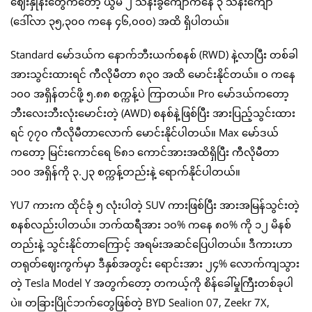
ဈေးနှုန်းတွေကတော့ ယွမ် ၂ သိန်းခွဲကျော်ကနေ ၃ သိန်းကျော်
(ဒေါ်လာ ၃၅,၃၀၀ ကနေ ၄၆,၀၀၀) အထိ ရှိပါတယ်။
Standard မော်ဒယ်က နောက်ဘီးယက်စနစ် (RWD) နဲ့လာပြီး တစ်ခါ
အားသွင်းထားရင် ကီလိုမီတာ ၈၃၀ အထိ မောင်းနိုင်တယ်။ ၀ ကနေ
၁၀၀ အရှိန်တင်ဖို့ ၅.၈၈ စက္ကန့်ပဲ ကြာတယ်။ Pro မော်ဒယ်ကတော့
ဘီးလေးဘီးလုံးမောင်းတဲ့ (AWD) စနစ်နဲ့ဖြစ်ပြီး အားပြည့်သွင်းထား
ရင် ၇၇၀ ကီလိုမီတာလောက် မောင်းနိုင်ပါတယ်။ Max မော်ဒယ်
ကတော့ မြင်းကောင်ရေ ၆၈၁ ကောင်အားအထိရှိပြီး ကီလိုမီတာ
၁၀၀ အရှိန်ကို ၃.၂၃ စက္ကန့်တည်းနဲ့ ရောက်နိုင်ပါတယ်။
YU7 ကားက ထိုင်ခုံ ၅ လုံးပါတဲ့ SUV ကားဖြစ်ပြီး အားအမြန်သွင်းတဲ့
စနစ်လည်းပါတယ်။ ဘက်ထရီအား ၁၀% ကနေ ၈၀% ကို ၁၂ မိနစ်
တည်းနဲ့ သွင်းနိုင်တာကြောင့် အရမ်းအဆင်ပြေပါတယ်။ ဒီကားဟာ
တရုတ်ဈေးကွက်မှာ ဒီနှစ်အတွင်း ရောင်းအား ၂၄% လောက်ကျသွား
တဲ့ Tesla Model Y အတွက်တော့ တကယ့်ကို စိန်ခေါ်မှုကြီးတစ်ခုပါ
ပဲ။ တခြားပြိုင်ဘက်တွေဖြစ်တဲ့ BYD Sealion 07, Zeekr 7X,